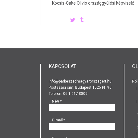
Kocsis-Cake Olivio országgyűlési képviselő
KAPCSOLAT
O
info@parbeszedmagyarorszagert.hu
Ról
Postázási cím: Budapest 1525 Pf: 90
Telefon: 06-1-617-8809
Név
*
E-mail
*