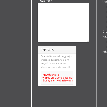
Üzenet
*
Ügy
Or
Kap
CAPTCHA
Ké
Ez a kérdés teszteli, hogy vajon
ember-e a látogató, valamint
megelőzi az automatikus
kéretlen üzenetek beküldését.