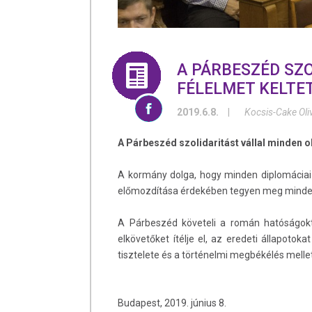
A PÁRBESZÉD SZO
FÉLELMET KELTE
2019.6.8.
|
Kocsis-Cake Oli
A Párbeszéd szolidaritást vállal minden o
A kormány dolga, hogy minden diplomáciai
előmozdítása érdekében tegyen meg mindent a
A Párbeszéd követeli a román hatóságoktó
elkövetőket ítélje el, az eredeti állapoto
tisztelete és a történelmi megbékélés mellet
Budapest, 2019. június 8.