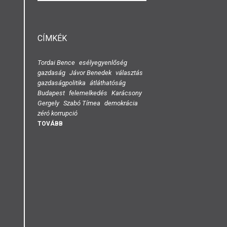
ŰRLAP
CÍMKÉK
Tordai Bence
esélyegyenlőség
gazdaság
Jávor Benedek
választás
gazdaságpolitika
átláthatóság
Budapest
felemelkedés
Karácsony
Gergely
Szabó Tímea
demokrácia
zéró korrupció
TOVÁBB