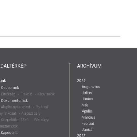
LDALTÉRKÉP
ARCHÍVUM
unk
2026
Augusztus
Csapatunk
Július
Elnökség
Frakció
Képviselők
Június
Dokumentumok
Máj
Alapító nyilatkozat
Politikai
Április
nyilatkozat
Alapszabály
Március
Közpolitikai 13+1
Pénzügyi
Február
beszámolók
Január
Kapcsolat
2025