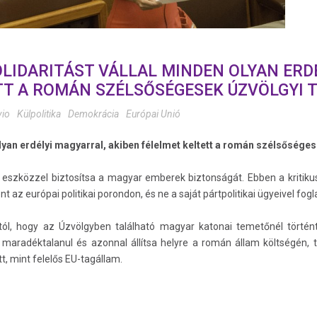
LIDARITÁST VÁLLAL MINDEN OLYAN ERD
TT A ROMÁN SZÉLSŐSÉGESEK ÚZVÖLGYI
vio
Külpolitika
Demokrácia
Európai Unió
lyan erdélyi magyarral, akiben félelmet keltett a román szélsősége
 eszközzel biztosítsa a magyar emberek biztonságát. Ebben a kritik
z európai politikai porondon, és ne a saját pártpolitikai ügyeivel fog
l, hogy az Úzvölgyben található magyar katonai temetőnél történt 
kat maradéktalanul és azonnal állítsa helyre a román állam költségén, 
t, mint felelős EU-tagállam.