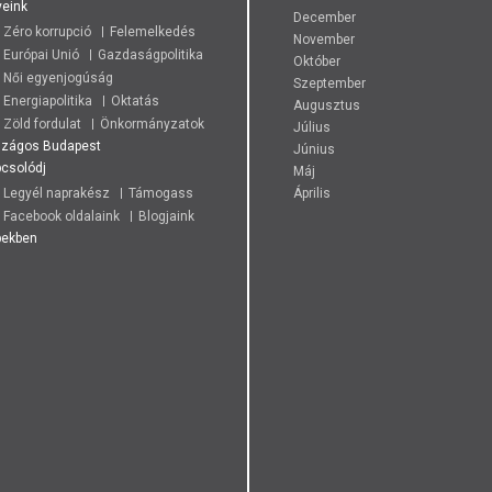
eink
December
Zéro korrupció
Felemelkedés
November
Európai Unió
Gazdaságpolitika
Október
Női egyenjogúság
Szeptember
Energiapolitika
Oktatás
Augusztus
Zöld fordulat
Önkormányzatok
Július
szágos
Budapest
Június
csolódj
Máj
Legyél naprakész
Támogass
Április
Facebook oldalaink
Blogjaink
pekben