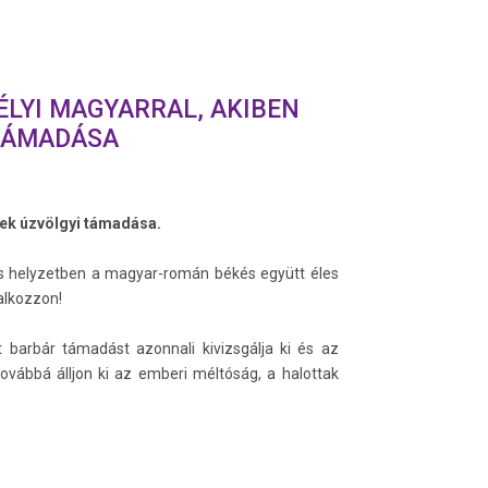
ÉLYI MAGYARRAL, AKIBEN
 TÁMADÁSA
sek úzvölgyi támadása.
us helyzetben a magyar-román békés együtt éles
lalkozzon!
barbár támadást azonnali kivizsgálja ki és az
továbbá álljon ki az emberi méltóság, a halottak