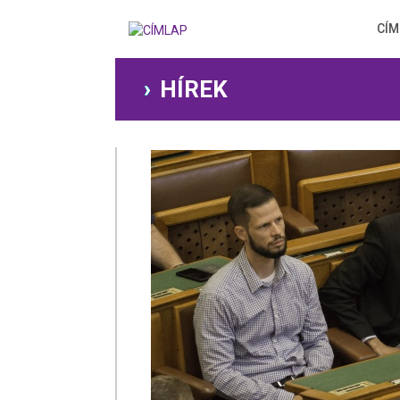
Ugrás
a
CÍM
tartalomra
HÍREK