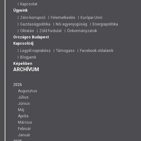
Kapcsolat
Ügyeink
Zéro korrupció
Felemelkedés
Európai Unió
Gazdaságpolitika
Női egyenjogúság
Energiapolitika
Oktatás
Zöld fordulat
Önkormányzatok
Országos
Budapest
Kapcsolódj
Legyél naprakész
Támogass
Facebook oldalaink
Blogjaink
Képekben
ARCHÍVUM
2026
Augusztus
Július
Június
Máj
Április
Március
Február
Január