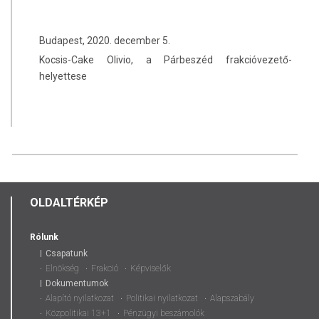
Budapest, 2020. december 5.
Kocsis-Cake Olivio, a Párbeszéd frakcióvezető-
helyettese
OLDALTÉRKÉP
Rólunk
Csapatunk
Elnökség
Frakció
Képviselők
Dokumentumok
Alapító nyilatkozat
Politikai nyilatkozat
Alapszabály
Közpolitikai 13+1
Pénzügyi beszámolók