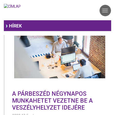
Ugrás
a
Toggl
tartalomra
navig
HÍREK
A PÁRBESZÉD NÉGYNAPOS
MUNKAHETET VEZETNE BE A
VESZÉLYHELYZET IDEJÉRE