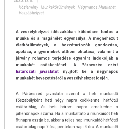
2020.12.5.
|
Közlemény
Munkakörülmények
Négynapos Munkahét
Veszélyhelyzet
A veszélyhelyzet időszakában különösen fontos a
munka és a magánélet egyensúlya. A megnehezült
életkörülmények, a hozzátartozók gondozása,
ápolása, a gyermekek otthoni oktatása, valamint a
járvány rohamos terjedése egyaránt indokolják a
munkahét csökkentését. A Párbeszéd ezért
határozati javaslatot
nyújtott be a négynapos
munkahét bevezetéséről a veszélyhelyzet idején.
A Párbeszéd javaslata szerint a heti munkaidő
főszabályként heti négy napra csökkenne, hétfőtől
csütörtökig, és heti három napra emelkedne a
pihenőnapok száma. Ha a munkáltató a munkaidőt heti
öt napra osztja be, akkor a teljes napi munkaidő hétfőtől
csütörtökig napi 7 óra, pénteken napi 4 óra. A munkaidő