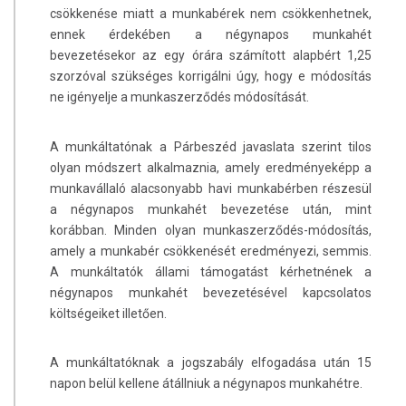
csökkenése miatt a munkabérek nem csökkenhetnek,
ennek érdekében a négynapos munkahét
bevezetésekor az egy órára számított alapbért 1,25
szorzóval szükséges korrigálni úgy, hogy e módosítás
ne igényelje a munkaszerződés módosítását.
A munkáltatónak a Párbeszéd javaslata szerint tilos
olyan módszert alkalmaznia, amely eredményeképp a
munkavállaló alacsonyabb havi munkabérben részesül
a négynapos munkahét bevezetése után, mint
korábban. Minden olyan munkaszerződés-módosítás,
amely a munkabér csökkenését eredményezi, semmis.
A munkáltatók állami támogatást kérhetnének a
négynapos munkahét bevezetésével kapcsolatos
költségeiket illetően.
A munkáltatóknak a jogszabály elfogadása után 15
napon belül kellene átállniuk a négynapos munkahétre.