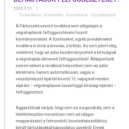
2020.3.31.
|
Tordai Bence
Közlemény
Koronavírus
Veszélyhelyzet
A Párbeszéd szerint továbbra sem elégséges a
végrehajtások felfüggesztésére hozott
kormányrendelet. A fizetéseket, egyéb jövedelmeket
továbbra is érinti a levonás, a letiltás. Az sem jelent elég
védelmet, hogy az adós kezdeményezheti a bíróságnál
a végrehajtás átmeneti felfüggesztését. Álláspontunk
szerint ebben a rendkívüli helyzetben nem az adós
kérelmére, hanem automatikusan, vagyis a
veszélyhelyzet lejártát követő 15. napig kell minden
eljárást – végrehajtással összefüggő bírósági eljárást –
felfüggeszteni.
Aggasztónak tartjuk, hogy sem ez a jogszabály, sem a
hiteltörlesztési moratórium nem ad világos
magyarázatot a felmondott, követeléskezelőkhöz
került tartozásokkal kapcsolatos ügyekről. Ennek