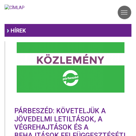
Ugrás
a
Toggl
tartalomra
navig
HÍREK
PÁRBESZÉD: KÖVETELJÜK A
JÖVEDELMI LETILTÁSOK, A
VÉGREHAJTÁSOK ÉS A
BEHAJTÁSOK FELFÜGGESZTÉSÉT!