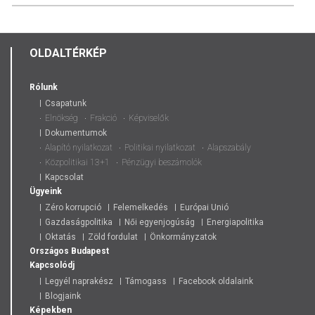
OLDALTÉRKÉP
Rólunk
Csapatunk
Elnökség
Frakció
Képviselők
Dokumentumok
Alapító nyilatkozat
Politikai nyilatkozat
Alapszabály
Közpolitikai 13+1
Pénzügyi beszámolók
Kapcsolat
Ügyeink
Zéro korrupció
Felemelkedés
Európai Unió
Gazdaságpolitika
Női egyenjogúság
Energiapolitika
Oktatás
Zöld fordulat
Önkormányzatok
Országos
Budapest
Kapcsolódj
Legyél naprakész
Támogass
Facebook oldalaink
Blogjaink
Képekben