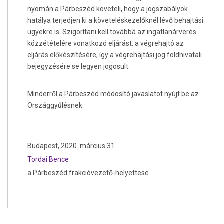
nyomán a Párbeszéd követeli, hogy a jogszabályok
hatálya terjedjen ki a követeléskezelőknél lévő behajtási
ügyekre is. Szigorítani kell továbbá az ingatlanárverés
közzétételére vonatkozó eljárást: a végrehajtó az
eljárás előkészítésére, így a végrehajtási jog földhivatali
bejegyzésére se legyen jogosult.
Minderről a Párbeszéd módosító javaslatot nyújt be az
Országgyűlésnek.
Budapest, 2020. március 31.
Tordai Bence
a Párbeszéd frakcióvezető-helyettese