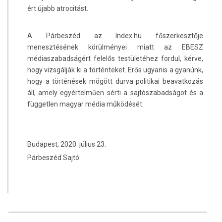
ért újabb atrocitást.
A Párbeszéd az Index.hu főszerkesztője
menesztésének körülményei miatt az EBESZ
médiaszabadságért felelős testületéhez fordul, kérve,
hogy vizsgálják ki a történteket. Erős ugyanis a gyanúnk,
hogy a történések mögött durva politikai beavatkozás
áll, amely egyértelműen sérti a sajtószabadságot és a
független magyar média működését.
Budapest, 2020. július 23.
Párbeszéd Sajtó