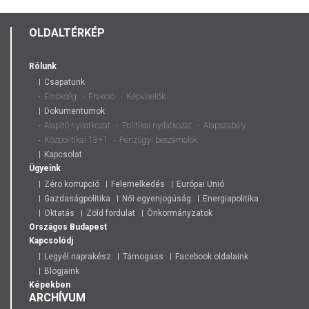
OLDALTÉRKÉP
Rólunk
Csapatunk
Elnökség
Frakció
Képviselők
Dokumentumok
Alapító nyilatkozat
Politikai nyilatkozat
Alapszabály
Közpolitikai 13+1
Pénzügyi beszámolók
Kapcsolat
Ügyeink
Zéro korrupció
Felemelkedés
Európai Unió
Gazdaságpolitika
Női egyenjogúság
Energiapolitika
Oktatás
Zöld fordulat
Önkormányzatok
Országos
Budapest
Kapcsolódj
Legyél naprakész
Támogass
Facebook oldalaink
Blogjaink
Képekben
ARCHÍVUM