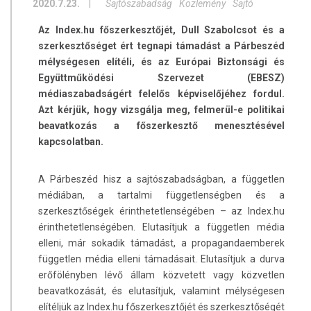
2020.7.23.
|
Sajtószabadság
Közlemény
Sajtó
Az Index.hu főszerkesztőjét, Dull Szabolcsot és a
szerkesztőséget ért tegnapi támadást a Párbeszéd
mélységesen elítéli, és az Európai Biztonsági és
Együttműködési Szervezet (EBESZ)
médiaszabadságért felelős képviselőjéhez fordul.
Azt kérjük, hogy vizsgálja meg, felmerül-e politikai
beavatkozás a főszerkesztő menesztésével
kapcsolatban.
A Párbeszéd hisz a sajtószabadságban, a független
médiában, a tartalmi függetlenségben és a
szerkesztőségek érinthetetlenségében – az Index.hu
érinthetetlenségében. Elutasítjuk a független média
elleni, már sokadik támadást, a propagandaemberek
független média elleni támadásait. Elutasítjuk a durva
erőfölényben lévő állam közvetett vagy közvetlen
beavatkozását, és elutasítjuk, valamint mélységesen
elítéljük az Index.hu főszerkesztőjét és szerkesztőségét