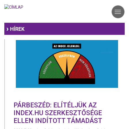
Ugrás
a
Toggl
tartalomra
navig
HÍREK
PÁRBESZÉD: ELÍTÉLJÜK AZ
INDEX.HU SZERKESZTŐSÉGE
ELLEN INDÍTOTT TÁMADÁST