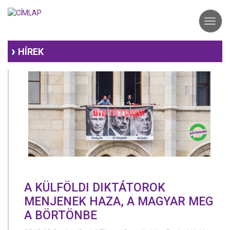
Ugrás
a
Toggl
tartalomra
navig
HÍREK
A KÜLFÖLDI DIKTÁTOROK
MENJENEK HAZA, A MAGYAR MEG
A BÖRTÖNBE