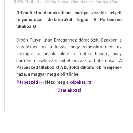
2018.10.8.
|
Szabó Tímea
Demokrácia
Európai Unió
Orbán Viktor demokratikus, európai vezetők helyett
folyamatosan diktátorokat fogad. A Párbeszéd
tiltakozik!
Orbán Putyin után Erdoganhoz dörgölőzik. Ezekben a
vezetőkben az a közös, hogy számukra nem az
országuk, a népük jóléte a fontos, hanem, hogy
bármilyen eszközzel bebetonozzák a hatalmukat.
A
Párbeszéd tiltakozik! A külföldi diktátorok menjenek
haza, a magyar meg a börtönbe.
Párbeszéd
--- Nézd meg a
képeket, itt!
Csatlakozz!