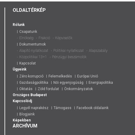
OLDALTÉRKÉP
Rólunk
Csapatunk
Elnökség
Frakció
Képviselők
Dokumentumok
Alapító nyilatkozat
Politikai nyilatkozat
Alapszabály
Közpolitikai 13+1
Pénzügyi beszámolók
Kapcsolat
Ügyeink
Zéro korrupció
Felemelkedés
Európai Unió
Gazdaságpolitika
Női egyenjogúság
Energiapolitika
Oktatás
Zöld fordulat
Önkormányzatok
Országos
Budapest
Kapcsolódj
Legyél naprakész
Támogass
Facebook oldalaink
Blogjaink
Képekben
ARCHÍVUM