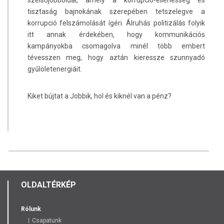
tisztaság bajnokának szerepében tetszelegve a
korrupció felszámolását ígéri. Álruhás politizálás folyik
itt annak érdekében, hogy kommunikációs
kampányokba csomagolva minél több embert
tévesszen meg, hogy aztán kieressze szunnyadó
gyűlöletenergiáit.
Kiket bújtat a Jobbik, hol és kiknél van a pénz?
OLDALTÉRKÉP
Rólunk
Csapatunk