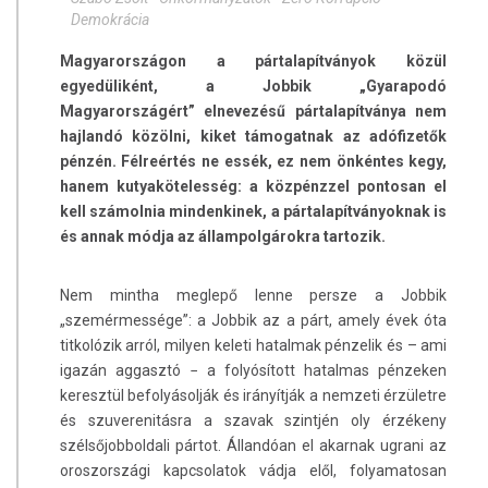
Demokrácia
Magyarországon a pártalapítványok közül
egyedüliként, a Jobbik „Gyarapodó
Magyarországért” elnevezésű pártalapítványa nem
hajlandó közölni, kiket támogatnak az adófizetők
pénzén. Félreértés ne essék, ez nem önkéntes kegy,
hanem kutyakötelesség: a közpénzzel pontosan el
kell számolnia mindenkinek, a pártalapítványoknak is
és annak módja az állampolgárokra tartozik.
Nem mintha meglepő lenne persze a Jobbik
„szemérmessége”: a Jobbik az a párt, amely évek óta
titkolózik arról, milyen keleti hatalmak pénzelik és – ami
igazán aggasztó − a folyósított hatalmas pénzeken
keresztül befolyásolják és irányítják a nemzeti érzületre
és szuverenitásra a szavak szintjén oly érzékeny
szélsőjobboldali pártot. Állandóan el akarnak ugrani az
oroszországi kapcsolatok vádja elől, folyamatosan