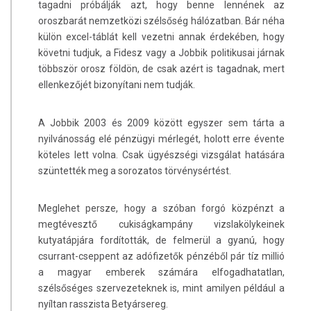
tagadni próbálják azt, hogy benne lennének az
oroszbarát nemzetközi szélsőség hálózatban. Bár néha
külön excel-táblát kell vezetni annak érdekében, hogy
követni tudjuk, a Fidesz vagy a Jobbik politikusai járnak
többször orosz földön, de csak azért is tagadnak, mert
ellenkezőjét bizonyítani nem tudják.
A Jobbik 2003 és 2009 között egyszer sem tárta a
nyilvánosság elé pénzügyi mérlegét, holott erre évente
köteles lett volna. Csak ügyészségi vizsgálat hatására
szüntették meg a sorozatos törvénysértést.
Meglehet persze, hogy a szóban forgó közpénzt a
megtévesztő cukiságkampány vizslakölykeinek
kutyatápjára fordították, de felmerül a gyanú, hogy
csurrant-cseppent az adófizetők pénzéből pár tíz millió
a magyar emberek számára elfogadhatatlan,
szélsőséges szervezeteknek is, mint amilyen például a
nyíltan rasszista Betyársereg.