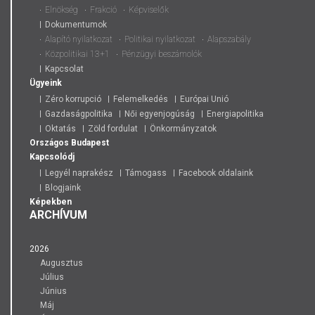
Elnökség
Frakció
Képviselők
Dokumentumok
Alapító nyilatkozat
Politikai nyilatkozat
Alapszabály
Közpolitikai 13+1
Pénzügyi beszámolók
Kapcsolat
Ügyeink
Zéro korrupció
Felemelkedés
Európai Unió
Gazdaságpolitika
Női egyenjogúság
Energiapolitika
Oktatás
Zöld fordulat
Önkormányzatok
Országos
Budapest
Kapcsolódj
Legyél naprakész
Támogass
Facebook oldalaink
Blogjaink
Képekben
ARCHÍVUM
2026
Augusztus
Július
Június
Máj