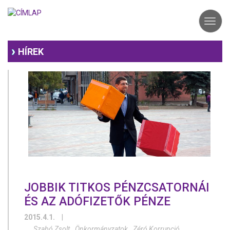
Ugrás
a
Toggl
tartalomra
navig
HÍREK
JOBBIK TITKOS PÉNZCSATORNÁI
ÉS AZ ADÓFIZETŐK PÉNZE
2015.4.1.
|
Szabó Zsolt
Önkormányzatok
Zéró Korrupció