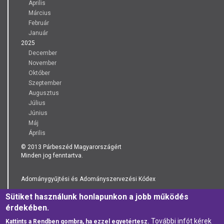
Április
Március
Február
Január
2025
December
November
Október
Szeptember
Augusztus
Július
Június
Máj
Április
© 2013 Párbeszéd Magyarországért
Minden jog fenntartva.
Adománygyűjtési és Adományszervezési Kódex
Sütiket használunk honlapunkon a jobb működés
Adatkezelési Tájékoztató
érdekében.
További infót kérek
Kattints a Rendben gombra, ha ezzel egyetértesz.