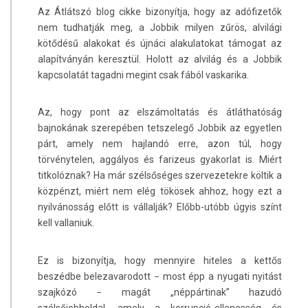
Az Átlátszó blog cikke bizonyítja, hogy az adófizetők
nem tudhatják meg, a Jobbik milyen zűrös, alvilági
kötődésű alakokat és újnáci alakulatokat támogat az
alapítványán keresztül. Holott az alvilág és a Jobbik
kapcsolatát tagadni megint csak fából vaskarika.
Az, hogy pont az elszámoltatás és átláthatóság
bajnokának szerepében tetszelegő Jobbik az egyetlen
párt, amely nem hajlandó erre, azon túl, hogy
törvénytelen, aggályos és farizeus gyakorlat is. Miért
titkolóznak? Ha már szélsőséges szervezetekre költik a
közpénzt, miért nem elég tökösek ahhoz, hogy ezt a
nyilvánosság előtt is vállalják? Előbb-utóbb úgyis színt
kell vallaniuk.
Ez is bizonyítja, hogy mennyire hiteles a kettős
beszédbe belezavarodott − most épp a nyugati nyitást
szajkózó − magát „néppártinak” hazudó
szélsőjobboldal, amely a korrupció-ellenesség és