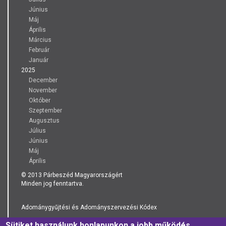
Június
Máj
Április
Március
Február
Január
2025
December
November
Október
Szeptember
Augusztus
Július
Június
Máj
Április
© 2013 Párbeszéd Magyarországért
Minden jog fenntartva.
Adománygyűjtési és Adományszervezési Kódex
Sütiket használunk honlapunkon a jobb működés