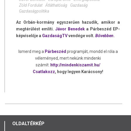
Zöld Fordulat
Átláthatóság
Gazdaság
Gazdaságpolitika
Az Orbán-kormány egyszerűen hazudik, amikor a
megtérülést említi.
Jávor Benedek
a Párbeszéd EP-
képviselője a
GazdaságTV
vendége volt.
Bővebben
.
Ismerd meg a
Párbeszéd
programját, mondd el róla a
véleményed, mert nekünk mindenki
számít:
http://mindenkiszamit.hu/
Csatlakozz
, hogy legyen Karácsony!
OLDALTÉRKÉP