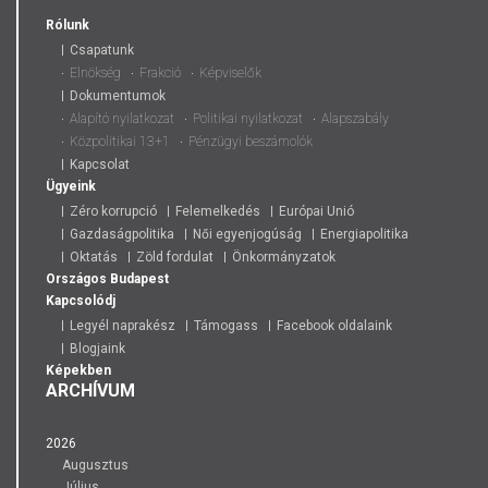
Rólunk
Csapatunk
Elnökség
Frakció
Képviselők
Dokumentumok
Alapító nyilatkozat
Politikai nyilatkozat
Alapszabály
Közpolitikai 13+1
Pénzügyi beszámolók
Kapcsolat
Ügyeink
Zéro korrupció
Felemelkedés
Európai Unió
Gazdaságpolitika
Női egyenjogúság
Energiapolitika
Oktatás
Zöld fordulat
Önkormányzatok
Országos
Budapest
Kapcsolódj
Legyél naprakész
Támogass
Facebook oldalaink
Blogjaink
Képekben
ARCHÍVUM
2026
Augusztus
Július