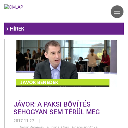
Ugrás
a
Toggl
tartalomra
navig
HÍREK
JÁVOR: A PAKSI BŐVÍTÉS
SEHOGYAN SEM TÉRÜL MEG
2017.11.27.
|
Jávor Benedek
Európai Unió
Energiapolitika