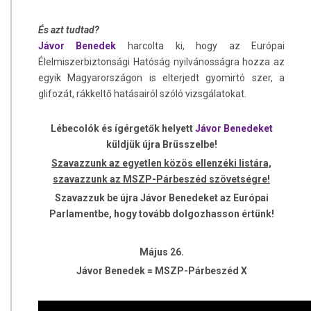
És azt tudtad?
Jávor Benedek
harcolta ki, hogy az Európai
Élelmiszerbiztonsági Hatóság nyilvánosságra hozza az
egyik Magyarországon is elterjedt gyomirtó szer, a
glifozát, rákkeltő hatásairól szóló vizsgálatokat.
Lébecolók és ígérgetők helyett
Jávor Benedeket
küldjük újra Brüsszelbe!
Szavazzunk
az egyetlen közös ellenzéki listára,
szavazzunk az MSZP-Párbeszéd szövetségre!
Szavazzuk be újra Jávor Benedeket az Európai
Parlamentbe, hogy tovább dolgozhasson értünk!
Május 26.
Jávor Benedek =
MSZP-Párbeszéd X