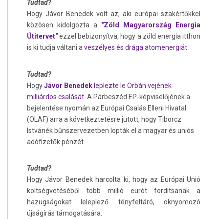
Tudtad?
Hogy Jávor Benedek volt az, aki európai szakértőkkel
közösen kidolgozta a
"Zöld Magyarország Energia
Útitervet"
ezzel bebizonyítva, hogy a zöld energia itthon
is ki tudja váltani a
veszélyes és drága atomenergiát
.
Tudtad?
Hogy
Jávor Benedek
leplezte le Orbán vejének
milliárdos csalását
. A Párbeszéd EP-képviselőjének a
bejelentése nyomán az Európai Csalás Elleni Hivatal
(OLAF) arra a következtetésre jutott, hogy Tiborcz
Istvánék bűnszervezetben lopták el a magyar és uniós
adófizetők pénzét.
Tudtad?
Hogy Jávor Benedek harcolta ki, hogy az Európai Unió
költségvetéséből több millió eurót fordítsanak a
hazugságokat leleplező tényfeltáró, oknyomozó
újságírás támogatására.