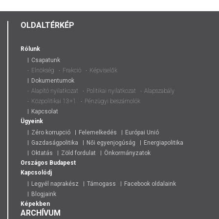
OLDALTÉRKÉP
Rólunk
Csapatunk
Elnökség
Frakció
Képviselők
Dokumentumok
Alapító nyilatkozat
Politikai nyilatkozat
Alapszabály
Közpolitikai 13+1
Pénzügyi beszámolók
Kapcsolat
Ügyeink
Zéro korrupció
Felemelkedés
Európai Unió
Gazdaságpolitika
Női egyenjogúság
Energiapolitika
Oktatás
Zöld fordulat
Önkormányzatok
Országos
Budapest
Kapcsolódj
Legyél naprakész
Támogass
Facebook oldalaink
Blogjaink
Képekben
ARCHÍVUM