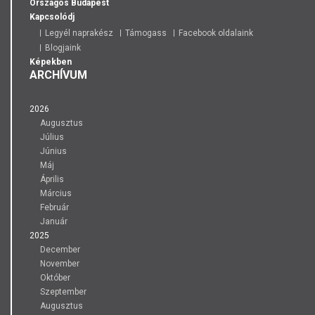
Országos
Budapest
Kapcsolódj
Legyél naprakész
Támogass
Facebook oldalaink
Blogjaink
Képekben
ARCHÍVUM
2026
Augusztus
Július
Június
Máj
Április
Március
Február
Január
2025
December
November
Október
Szeptember
Augusztus