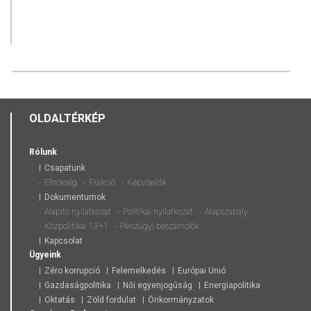
OLDALTÉRKÉP
Rólunk
Csapatunk
Elnökség
Frakció
Képviselők
Dokumentumok
Alapító nyilatkozat
Politikai nyilatkozat
Alapszabály
Közpolitikai 13+1
Pénzügyi beszámolók
Kapcsolat
Ügyeink
Zéro korrupció
Felemelkedés
Európai Unió
Gazdaságpolitika
Női egyenjogúság
Energiapolitika
Oktatás
Zöld fordulat
Önkormányzatok