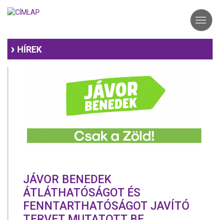
Ugrás
a
Toggl
tartalomra
navig
HÍREK
JÁVOR BENEDEK
ÁTLÁTHATÓSÁGOT ÉS
FENNTARTHATÓSÁGOT JAVÍTÓ
TERVET MUTATOTT BE