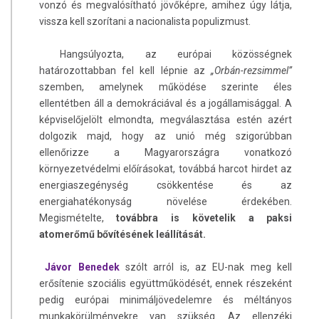
vonzó és megvalósítható jövőképre, amihez úgy látja,
vissza kell szorítani a nacionalista populizmust.
Hangsúlyozta, az európai közösségnek
határozottabban fel kell lépnie az
„Orbán-rezsimmel”
szemben, amelynek működése szerinte éles
ellentétben áll a demokráciával és a jogállamisággal. A
képviselőjelölt elmondta, megválasztása estén azért
dolgozik majd, hogy az unió még szigorúbban
ellenőrizze a Magyarországra vonatkozó
környezetvédelmi előírásokat, továbbá harcot hirdet az
energiaszegénység csökkentése és az
energiahatékonyság növelése érdekében.
Megismételte,
továbbra is követelik a paksi
atomerőmű bővítésének leállítását.
Jávor Benedek
szólt arról is, az EU-nak meg kell
erősítenie szociális együttműködését, ennek részeként
pedig európai minimáljövedelemre és méltányos
munkakörülményekre van szükség. Az ellenzéki