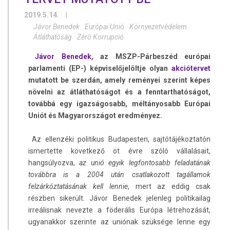
2019.5.14.
|
Jávor Benedek
Európai Unió
Környezetvédelem
Átláthatóság
Zéró Korrupció
Jávor Benedek
, az MSZP-Párbeszéd európai
parlamenti (EP-) képviselőjelöltje olyan
akciótervet
mutatott be szerdán, amely reményei szerint képes
növelni az átláthatóságot és a fenntarthatóságot,
továbbá egy igazságosabb, méltányosabb Európai
Uniót és Magyarországot eredményez.
Az ellenzéki politikus Budapesten, sajtótájékoztatón
ismertette következő öt évre szóló vállalásait,
hangsúlyozva,
az unió egyik legfontosabb feladatának
továbbra is a 2004 után csatlakozott tagállamok
felzárkóztatásának kell lennie
, mert az eddig csak
részben sikerült. Jávor Benedek jelenleg politikailag
irreálisnak nevezte a föderális Európa létrehozását,
ugyanakkor szerinte az uniónak szüksége lenne egy