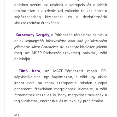
politikus szerint az uniónak a korrupció és a lobbik
uralma ellen is küzdenie kell, valamint fel kell lépnie a
sajtószabadság biztosítása és a dezinformáció
visszaszorítása érdekében.
Karácsony Gergely
, a Párbeszéd társelnöke
az elmúlt
öt év legnagyobb büszkeségre okot adó politikusaként
jellemezte Jávor Benedeket
, aki szerinte hitelesen jeleníti
meg az MSZP-Párbeszéd-szövetség baloldali, zöld
politikáját.
Tüttő Kata
, az MSZP-Párbeszéd másik EP-
képviselőjelöltje úgy fogalmazott, a zöld ügy akkor
juthat előre, ha annak szempontjai minden európai
parlamenti frakcióban megjelennek. Kiemelte, a zöld
átmenetnek része az is, hogy megoldást találjanak a
régió lakhatási, energetikai és munkaügyi problémáira.
MTI