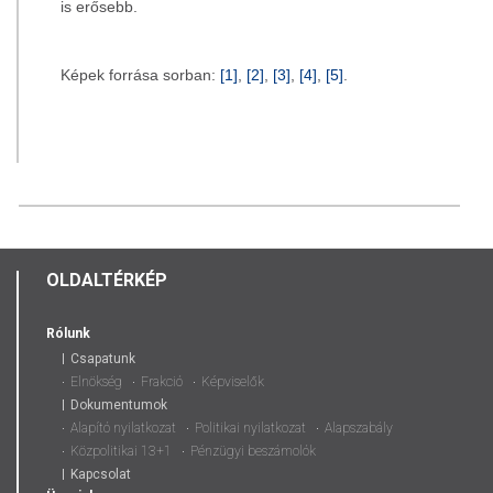
is erősebb.
Képek forrása sorban:
[1]
,
[2]
,
[3]
,
[4]
,
[5]
.
OLDALTÉRKÉP
Rólunk
Csapatunk
Elnökség
Frakció
Képviselők
Dokumentumok
Alapító nyilatkozat
Politikai nyilatkozat
Alapszabály
Közpolitikai 13+1
Pénzügyi beszámolók
Kapcsolat