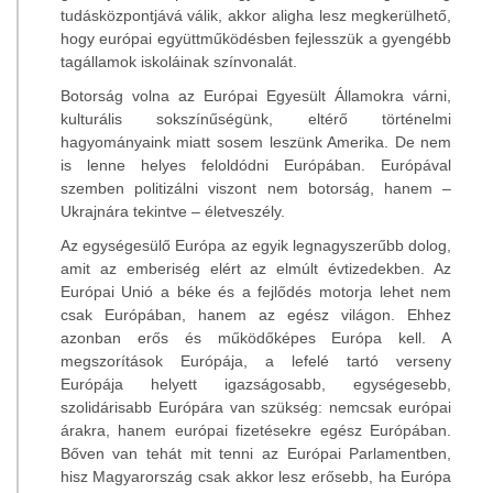
tudásközpontjává válik, akkor aligha lesz megkerülhető,
hogy európai együttműködésben fejlesszük a gyengébb
tagállamok iskoláinak színvonalát.
Botorság volna az Európai Egyesült Államokra várni,
kulturális sokszínűségünk, eltérő történelmi
hagyományaink miatt sosem leszünk Amerika. De nem
is lenne helyes feloldódni Európában. Európával
szemben politizálni viszont nem botorság, hanem –
Ukrajnára tekintve – életveszély.
Az egységesülő Európa az egyik legnagyszerűbb dolog,
amit az emberiség elért az elmúlt évtizedekben. Az
Európai Unió a béke és a fejlődés motorja lehet nem
csak Európában, hanem az egész világon. Ehhez
azonban erős és működőképes Európa kell. A
megszorítások Európája, a lefelé tartó verseny
Európája helyett igazságosabb, egységesebb,
szolidárisabb Európára van szükség: nemcsak európai
árakra, hanem európai fizetésekre egész Európában.
Bőven van tehát mit tenni az Európai Parlamentben,
hisz Magyarország csak akkor lesz erősebb, ha Európa