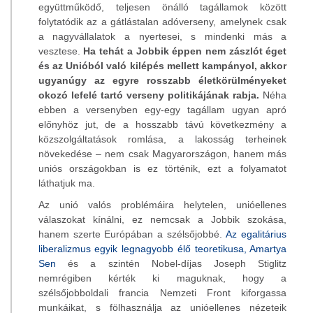
együttműködő, teljesen önálló tagállamok között
folytatódik az a gátlástalan adóverseny, amelynek csak
a nagyvállalatok a nyertesei, s mindenki más a
vesztese.
Ha tehát a Jobbik éppen nem zászlót éget
és az Unióból való kilépés mellett kampányol, akkor
ugyanúgy az egyre rosszabb életkörülményeket
okozó lefelé tartó verseny politikájának rabja.
Néha
ebben a versenyben egy-egy tagállam ugyan apró
előnyhöz jut, de a hosszabb távú következmény a
közszolgáltatások romlása, a lakosság terheinek
növekedése – nem csak Magyarországon, hanem más
uniós országokban is ez történik, ezt a folyamatot
láthatjuk ma.
Az unió valós problémáira helytelen, unióellenes
válaszokat kínálni, ez nemcsak a Jobbik szokása,
hanem szerte Európában a szélsőjobbé.
Az egalitárius
liberalizmus egyik legnagyobb élő teoretikusa, Amartya
Sen
és a szintén Nobel-díjas Joseph Stiglitz
nemrégiben kérték ki maguknak, hogy a
szélsőjobboldali francia Nemzeti Front kiforgassa
munkáikat, s fölhasználja az unióellenes nézeteik