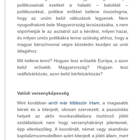
politikusainak ezekkel a haladó – baloldali –
politikusokkal, politikai erőkkel kellene összefognia,
hogy az unión belül változások legyenek. Nem
nyugodhatunk bele Magyarország lecsúszásába, s nem
söpörhetjük le az asztalról azt a kérdést, milyen hazai,
és milyen uniós politikákra lenne szükség ahhoz, hogy a
magyar bérszínvonal végre közeledni kezdjen az unió
átlagához.
Mit kellene tenni? Hogyan lesz erősebb Európa, s azon
belül erősebb Magyarország? Hogyan lesz
reálfelzárkózás, azon belül bérfelzárkózás?
Valódi versenyképesség
Mint korábban
arról már többször írtam
, a magasabb
bérek és a kiterjedt, okosan szervezett, a passzivitás
helyett az aktív munkavállalásra ösztönző jóléti
szoláltatások nem hogy versenyhátrányt jelentenek,
épp ellenkezőleg. A koordinált, német vagy skandináv
kapitalizmusmodellben azért kiterjedt a jóléti állam, mert