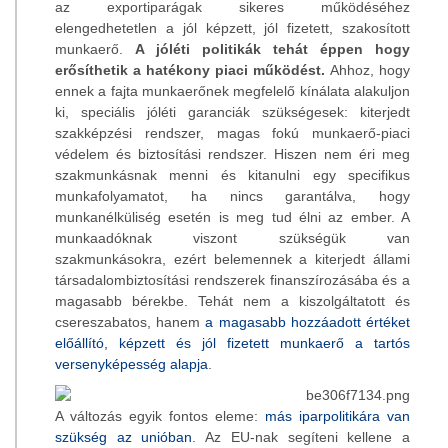
az exportiparágak sikeres működéséhez
elengedhetetlen a jól képzett, jól fizetett, szakosított
munkaerő.
A jóléti politikák tehát éppen hogy
erősíthetik a hatékony piaci működést.
Ahhoz, hogy
ennek a fajta munkaerőnek megfelelő kínálata alakuljon
ki, speciális jóléti garanciák szükségesek: kiterjedt
szakképzési rendszer, magas fokú munkaerő-piaci
védelem és biztosítási rendszer. Hiszen nem éri meg
szakmunkásnak menni és kitanulni egy specifikus
munkafolyamatot, ha nincs garantálva, hogy
munkanélküliség esetén is meg tud élni az ember. A
munkaadóknak viszont szükségük van
szakmunkásokra, ezért belemennek a kiterjedt állami
társadalombiztosítási rendszerek finanszírozásába és a
magasabb bérekbe. Tehát nem a kiszolgáltatott és
csereszabatos, hanem
a magasabb hozzáadott értéket
előállító, képzett és jól fizetett munkaerő a tartós
versenyképesség alapja
.
A változás egyik fontos eleme:
más iparpolitikára van
szükség az unióban
. Az EU-nak segíteni kellene a