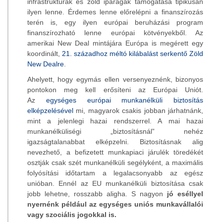
infrastruktúrák és zöld iparágak támogatása tipikusan
ilyen lenne. Érdemes lenne előrelépni a finanszírozás
terén is, egy ilyen európai beruházási program
finanszírozható lenne európai kötvényekből. Az
amerikai New Deal mintájára Európa is megérett egy
koordinált,
21. századhoz méltó kilábalást serkentő Zöld
New Dealre
.
Ahelyett, hogy egymás ellen versenyeznénk, bizonyos
pontokon meg kell erősíteni az Európai Uniót.
Az
egységes európai munkanélküli biztosítás
elképzelésével
mi, magyarok csakis jobban járhatnánk,
mint a jelenlegi hazai rendszerrel. A mai hazai
munkanélküliségi „biztosításnál” nehéz
igazságtalanabbat elképzelni. Biztosításnak alig
nevezhető, a befizetett munkapiaci járulék töredékét
osztják csak szét munkanélküli segélyként, a maximális
folyósítási időtartam a legalacsonyabb az egész
unióban. Ennél az EU munkanélküli biztosítása csak
jobb lehetne, rosszabb aligha. S nagyon
jó eséllyel
nyernénk például az egységes uniós munkavállalói
vagy szociális jogokkal is.