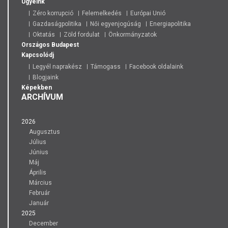
Ügyeink
Zéro korrupció
Felemelkedés
Európai Unió
Gazdaságpolitika
Női egyenjogúság
Energiapolitika
Oktatás
Zöld fordulat
Önkormányzatok
Országos
Budapest
Kapcsolódj
Legyél naprakész
Támogass
Facebook oldalaink
Blogjaink
Képekben
ARCHÍVUM
2026
Augusztus
Július
Június
Máj
Április
Március
Február
Január
2025
December