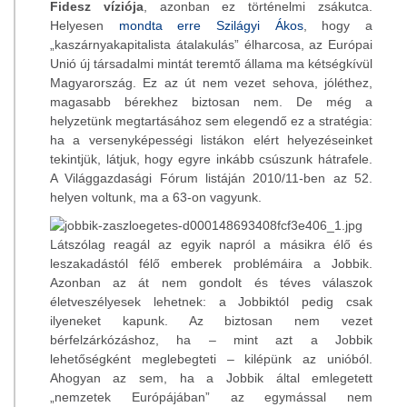
Fidesz víziója
, azonban ez történelmi zsákutca.
Helyesen
mondta erre Szilágyi Ákos
, hogy a
„kaszárnyakapitalista átalakulás” élharcosa, az Európai
Unió új társadalmi mintát teremtő állama ma kétségkívül
Magyarország. Ez az út nem vezet sehova, jóléthez,
magasabb bérekhez biztosan nem. De még a
helyzetünk megtartásához sem elegendő ez a stratégia:
ha a versenyképességi listákon elért helyezéseinket
tekintjük, látjuk, hogy egyre inkább csúszunk hátrafele.
A Világgazdasági Fórum listáján 2010/11-ben az 52.
helyen voltunk, ma a 63-on vagyunk.
Látszólag reagál az egyik napról a másikra élő és
leszakadástól félő emberek problémáira a Jobbik.
Azonban az át nem gondolt és téves válaszok
életveszélyesek lehetnek: a Jobbiktól pedig csak
ilyeneket kapunk. Az biztosan nem vezet
bérfelzárkózáshoz, ha – mint azt a Jobbik
lehetőségként meglebegteti – kilépünk az unióból.
Ahogyan az sem, ha a Jobbik által emlegetett
„nemzetek Európájában” az egymással nem