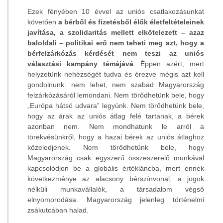
Ezek fényében 10 évvel az uniós csatlakozásunkat
követően
a bérből és fizetésből élők életfeltételeinek
javítása, a szolidaritás mellett elkötelezett – azaz
baloldali – politikai erő nem teheti meg azt, hogy a
bérfelzárkózás kérdését nem teszi az uniós
választási kampány témájává
. Éppen azért, mert
helyzetünk nehézségét tudva és érezve mégis azt kell
gondolnunk: nem lehet, nem szabad Magyarország
felzárkózásáról lemondani. Nem törődhetünk bele, hogy
„Európa hátsó udvara” legyünk. Nem törődhetünk bele,
hogy az árak az uniós átlag felé tartanak, a bérek
azonban nem. Nem mondhatunk le arról a
törekvésünkről, hogy a hazai bérek az uniós átlaghoz
közeledjenek. Nem törődhetünk bele, hogy
Magyarország csak egyszerű összeszerelő munkával
kapcsolódjon be a globális értékláncba, mert ennek
következménye az alacsony bérszínvonal, a jogok
nélküli munkavállalók, a társadalom végső
elnyomorodása. Magyarország jelenleg történelmi
zsákutcában halad.