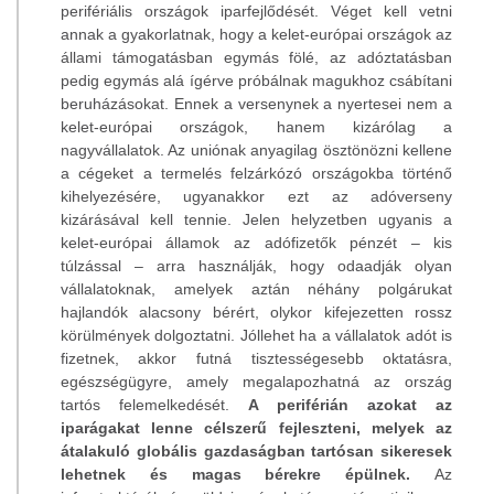
perifériális országok iparfejlődését. Véget kell vetni
annak a gyakorlatnak, hogy a kelet-európai országok az
állami támogatásban egymás fölé, az adóztatásban
pedig egymás alá ígérve próbálnak magukhoz csábítani
beruházásokat. Ennek a versenynek a nyertesei nem a
kelet-európai országok, hanem kizárólag a
nagyvállalatok. Az uniónak anyagilag ösztönözni kellene
a cégeket a termelés felzárkózó országokba történő
kihelyezésére, ugyanakkor ezt az adóverseny
kizárásával kell tennie. Jelen helyzetben ugyanis a
kelet-európai államok az adófizetők pénzét – kis
túlzással – arra használják, hogy odaadják olyan
vállalatoknak, amelyek aztán néhány polgárukat
hajlandók alacsony bérért, olykor kifejezetten rossz
körülmények dolgoztatni. Jóllehet ha a vállalatok adót is
fizetnek, akkor futná tisztességesebb oktatásra,
egészségügyre, amely megalapozhatná az ország
tartós felemelkedését.
A periférián azokat az
iparágakat lenne célszerű fejleszteni, melyek az
átalakuló globális gazdaságban tartósan sikeresek
lehetnek és magas bérekre épülnek.
Az