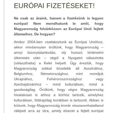
EURÓPAI FIZETÉSEKET!
Ne csak az áraink, hanem a fizetésünk is legyen
európai! Nem mondhatunk le arról, hogy
Magyarország felzárkózzon az Európai Unió fejlett
államaihoz. De hogyan?
Amikor 2004-ben csatlakoztunk az Európai Unióhoz,
akkor mindannyian örültünk, hogy Magyarország –
annyi bizonytalankodás, oly hosszú történelmi
útkeresés után – végül a Nyugatot választotta
(választhatta) a Kelet helyett. Úgy éreztük, hogy
Magyarország sokkal közelebb áll Ausztriához,
Belgiumhoz, Németországhoz, mint mondjuk
Ukrajnához, Fehéroroszországhoz vagy
Azerbajdzsánhoz – mind kulturálisan, mind a
gazdaságilag. Örültünk, hogy végre Magyarország
hivatalosan is ahhoz a körhöz tartozik, amelyhez
kulturálisan, földrajzilag korábban is tartozott. Abban is
bíztunk, hogy Magyarország immár visszavonhatatlanul
rálépett arra az útra, amely elvezet a fejlett európai