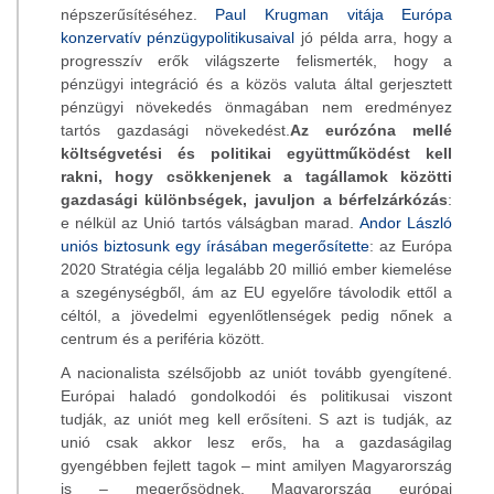
népszerűsítéséhez.
Paul Krugman vitája Európa
konzervatív pénzügypolitikusaival
jó példa arra, hogy a
progresszív erők világszerte felismerték, hogy a
pénzügyi integráció és a közös valuta által gerjesztett
pénzügyi növekedés önmagában nem eredményez
tartós gazdasági növekedést.
Az eurózóna mellé
költségvetési és politikai együttműködést kell
rakni, hogy csökkenjenek a tagállamok közötti
gazdasági különbségek, javuljon a bérfelzárkózás
:
e nélkül az Unió tartós válságban marad.
Andor László
uniós biztosunk egy írásában megerősítette
: az Európa
2020 Stratégia célja legalább 20 millió ember kiemelése
a szegénységből, ám az EU egyelőre távolodik ettől a
céltól, a jövedelmi egyenlőtlenségek pedig nőnek a
centrum és a periféria között.
A nacionalista szélsőjobb az uniót tovább gyengítené.
Európai haladó gondolkodói és politikusai viszont
tudják, az uniót meg kell erősíteni. S azt is tudják, az
unió csak akkor lesz erős, ha a gazdaságilag
gyengébben fejlett tagok – mint amilyen Magyarország
is – megerősödnek. Magyarország európai