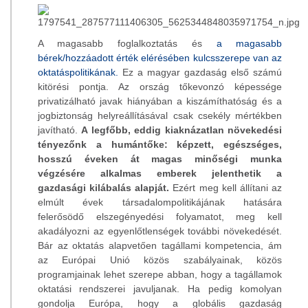
A magasabb foglalkoztatás és
a magasabb
bérek/hozzáadott érték elérésében kulcsszerepe van az
oktatáspolitikának.
Ez a magyar gazdaság első számú
kitörési pontja. Az ország tőkevonzó képessége
privatizálható javak hiányában a kiszámíthatóság és a
jogbiztonság helyreállításával csak csekély mértékben
javítható.
A legfőbb, eddig kiaknázatlan növekedési
tényezőnk a humántőke: képzett, egészséges,
hosszú éveken át magas minőségi munka
végzésére alkalmas emberek jelenthetik a
gazdasági kilábalás alapját.
Ezért meg kell állítani az
elmúlt évek társadalompolitikájának hatására
felerősödő elszegényedési folyamatot, meg kell
akadályozni az egyenlőtlenségek további növekedését.
Bár az oktatás alapvetően tagállami kompetencia, ám
az Európai Unió közös szabályainak, közös
programjainak lehet szerepe abban, hogy a tagállamok
oktatási rendszerei javuljanak. Ha pedig komolyan
gondolja Európa, hogy a globális gazdaság