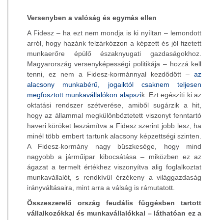
Versenyben a valóság és egymás ellen
A Fidesz – ha ezt nem mondja is ki nyíltan – lemondott
arról, hogy hazánk felzárkózzon a képzett és jól fizetett
munkaerőre épülő északnyugati gazdaságokhoz.
Magyarország versenyképességi politikája – hozzá kell
tenni, ez nem a Fidesz-kormánnyal kezdődött –
az
alacsony munkabérű, jogaiktól csaknem teljesen
megfosztott munkavállalókon alapszi
k. Ezt egészíti ki az
oktatási rendszer szétverése, amiből sugárzik a hit,
hogy az állammal megkülönböztetett viszonyt fenntartó
haveri köröket leszámítva a Fidesz szerint jobb lesz, ha
minél több embert tartunk alacsony képzettségi szinten.
A Fidesz-kormány nagy büszkesége, hogy mind
nagyobb a járműipar kibocsátása – miközben ez az
ágazat a termelt értékhez viszonyítva alig foglalkoztat
munkavállalót, s rendkívül érzékeny a világgazdaság
irányváltásaira, mint arra a válság is rámutatott.
Összeszerelő ország feudális függésben tartott
vállalkozókkal és munkavállalókkal – láthatóan ez a