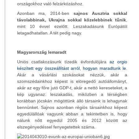
országokhoz való felzárkózáshoz.
Azonban ma, 2014-ben
sajnos Ausztria sokkal
távolabbinak, Ukrajna sokkal közelebbinek tűnik
,
mint 10 évvel ezelőtt. Leszakadásunk Európától
letagadhatatlan. A tét pedig nagy.
Magyarország lemaradt
Uniós csatlakozásunk tízedik évfordulójára
az orgio
készített egy összeállítást arról, hogyan maradtunk le
.
Akár a vásárlási szokásokat nézzük, akár a
szomszédainkhoz képest is elöregedő autóállományt,
akár az egy főre jutó GDP-t, akár a nettó kereseteket, a
kép ugyanaz: leszakadás, miközben a térségben
korábban jócskán mögöttünk álló társaink is lehagynak
bennünket. Sajnos azonban régiós társainkhoz képest
egyedülállóak vagyunk abban a tekintetben is, hogy
nálunk nőtt egyedül 2005 és 2012 között az
elszegényedéssel fenyegetettek száma.