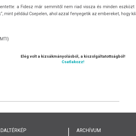
ntette: a Fidesz már semmitől nem riad vissza és minden eszközt 
", mint például Csepelen, ahol azzal fenyegetik az embereket, hogy ki
(MTI)
Elég volt a kizsákmányolásból, a kiszolgáltatottságból!
Csatlakozz!
LDALTÉRKÉP
ARCHÍVUM