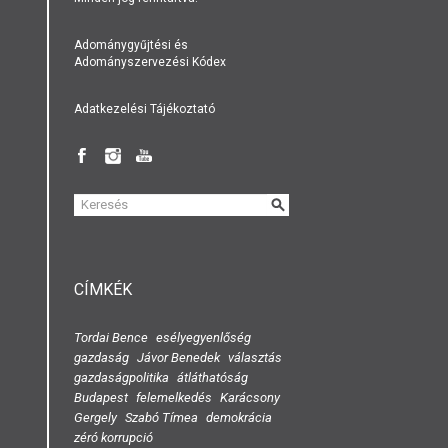
Adománygyűjtési és
Adományszervezési Kódex
Adatkezelési Tájékoztató
KERESÉS
ŰRLAP
CÍMKÉK
Tordai Bence
esélyegyenlőség
gazdaság
Jávor Benedek
választás
gazdaságpolitika
átláthatóság
Budapest
felemelkedés
Karácsony
Gergely
Szabó Tímea
demokrácia
zéró korrupció