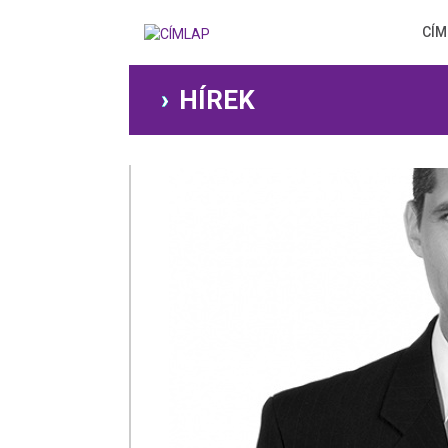
Ugrás
a
CÍM
tartalomra
HÍREK