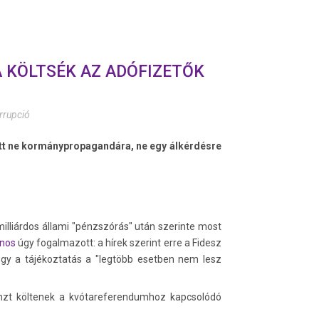
KÖLTSÉK AZ ADÓFIZETŐK
rrupció
őtt ne kormánypropagandára, ne egy álkérdésre
illiárdos állami "pénzszórás" után szerinte most
nos
úgy fogalmazott: a hírek szerint erre a Fidesz
ogy a tájékoztatás a "legtöbb esetben nem lesz
zt költenek a kvótareferendumhoz kapcsolódó