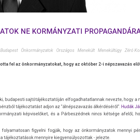
ATOK NE KORMÁNYZATI PROPAGANDÁRA 
Budapest
Önkormányzatok
Országos
Menekült
Menekültügy
Zéró Ko
otta fel az önkormányzatokat, hogy az október 2-i népszavazás el
ki, budapesti sajtótájékoztatóján elfogadhatatlannak nevezte, hogy a m
pénzből tájékoztatást adjon az "álnépszavazás álkérdéséről".
Hudák Já
ormányzati képviselőket, és a Párbeszédnek nincs kétsége afelől, h
olyamatosan figyelni fogják, hogy az önkormányzatok mennyi pén
 a tájékoztatások mennyire kiegyensúlyozottak - jelezte.