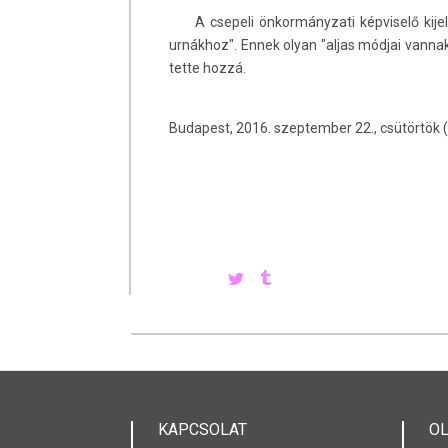
A csepeli önkormányzati képviselő kijele
urnákhoz". Ennek olyan "aljas módjai vannak
tette hozzá.
Budapest, 2016. szeptember 22., csütörtök 
KAPCSOLAT
O