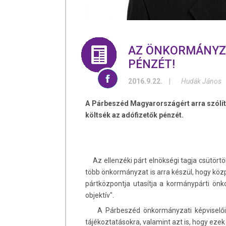
AZ ÖNKORMÁNYZ
PÉNZÉT!
2016.9.22.
|
Hudák János
A Párbeszéd Magyarországért arra szólít
költsék az adófizetők pénzét.
Az ellenzéki párt elnökségi tagja csütörtö
több önkormányzat is arra készül, hogy köz
pártközpontja utasítja a kormánypárti önk
objektív".
A Párbeszéd önkormányzati képviselői f
tájékoztatásokra, valamint azt is, hogy ezek