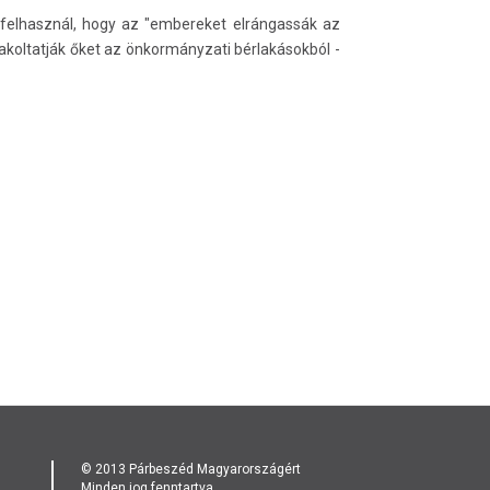
felhasznál, hogy az "embereket elrángassák az
lakoltatják őket az önkormányzati bérlakásokból -
© 2013 Párbeszéd Magyarországért
Minden jog fenntartva.