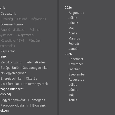
unk
2026
Augusztus
Csapatunk
Július
Elnökség
Frakció
Képviselők
Június
Dokumentumok
Máj
Alapító nyilatkozat
Politikai
Április
nyilatkozat
Alapszabály
Március
Közpolitikai 13+1
Pénzügyi
Február
beszámolók
Január
Kapcsolat
2025
eink
December
Zéro korrupció
Felemelkedés
November
Európai Unió
Gazdaságpolitika
Október
Női egyenjogúság
Szeptember
Energiapolitika
Oktatás
Augusztus
Zöld fordulat
Önkormányzatok
Július
szágos
Budapest
Június
csolódj
Máj
Legyél naprakész
Támogass
Április
Facebook oldalaink
Blogjaink
pekben