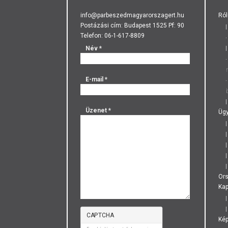
info@parbeszedmagyarorszagert.hu
Ról
Postázási cím: Budapest 1525 Pf: 90
Telefon: 06-1-617-8809
Név
*
E-mail
*
Üzenet
*
Ügy
Or
Kap
CAPTCHA
Ké