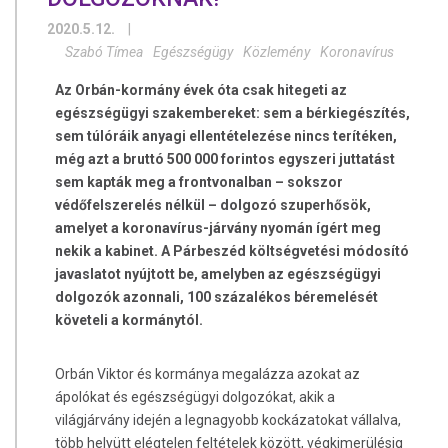
2020.5.12.
|
Szabó Tímea
Egészségügy
Közlemény
Koronavírus
Az Orbán-kormány évek óta csak hitegeti az
egészségügyi szakembereket: sem a bérkiegészítés,
sem túlóráik anyagi ellentételezése nincs terítéken,
még azt a bruttó 500 000 forintos egyszeri juttatást
sem kapták meg a frontvonalban – sokszor
védőfelszerelés nélkül – dolgozó szuperhősök,
amelyet a koronavírus-járvány nyomán ígért meg
nekik a kabinet. A Párbeszéd költségvetési módosító
javaslatot nyújtott be, amelyben az egészségügyi
dolgozók azonnali, 100 százalékos béremelését
követeli a kormánytól.
Orbán Viktor és kormánya megalázza azokat az
ápolókat és egészségügyi dolgozókat, akik a
világjárvány idején a legnagyobb kockázatokat vállalva,
több helyütt elégtelen feltételek között, végkimerülésig