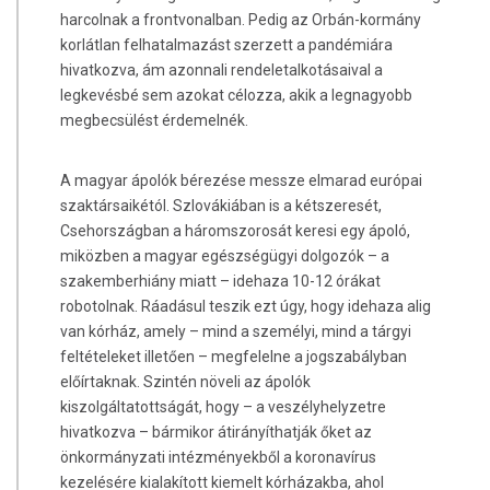
harcolnak a frontvonalban. Pedig az Orbán-kormány
korlátlan felhatalmazást szerzett a pandémiára
hivatkozva, ám azonnali rendeletalkotásaival a
legkevésbé sem azokat célozza, akik a legnagyobb
megbecsülést érdemelnék.
A magyar ápolók bérezése messze elmarad európai
szaktársaikétól. Szlovákiában is a kétszeresét,
Csehországban a háromszorosát keresi egy ápoló,
miközben a magyar egészségügyi dolgozók – a
szakemberhiány miatt – idehaza 10-12 órákat
robotolnak. Ráadásul teszik ezt úgy, hogy idehaza alig
van kórház, amely – mind a személyi, mind a tárgyi
feltételeket illetően – megfelelne a jogszabályban
előírtaknak. Szintén növeli az ápolók
kiszolgáltatottságát, hogy – a veszélyhelyzetre
hivatkozva – bármikor átirányíthatják őket az
önkormányzati intézményekből a koronavírus
kezelésére kialakított kiemelt kórházakba, ahol