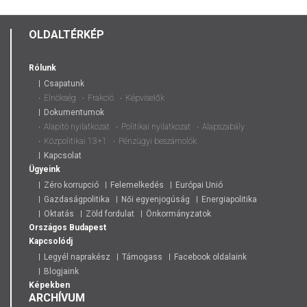
OLDALTÉRKÉP
Rólunk
Csapatunk
Elnökség
Frakció
Képviselők
Dokumentumok
Alapító nyilatkozat
Politikai nyilatkozat
Alapszabály
Közpolitikai 13+1
Pénzügyi beszámolók
Kapcsolat
Ügyeink
Zéro korrupció
Felemelkedés
Európai Unió
Gazdaságpolitika
Női egyenjogúság
Energiapolitika
Oktatás
Zöld fordulat
Önkormányzatok
Országos
Budapest
Kapcsolódj
Legyél naprakész
Támogass
Facebook oldalaink
Blogjaink
Képekben
ARCHÍVUM