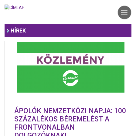
Ugrás
a
Toggl
tartalomra
navig
HÍREK
ÁPOLÓK NEMZETKÖZI NAPJA: 100
SZÁZALÉKOS BÉREMELÉST A
FRONTVONALBAN
DOLGOZÓKNAK!