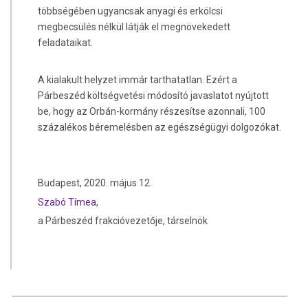
többségében ugyancsak anyagi és erkölcsi
megbecsülés nélkül látják el megnövekedett
feladataikat.
A kialakult helyzet immár tarthatatlan. Ezért a
Párbeszéd költségvetési módosító javaslatot nyújtott
be, hogy az Orbán-kormány részesítse azonnali, 100
százalékos béremelésben az egészségügyi dolgozókat.
Budapest, 2020. május 12.
Szabó Tímea
,
a Párbeszéd frakcióvezetője, társelnök