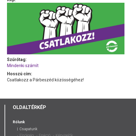
Szűrőtag:
Mindenki számít
Hosszú cím:
Csatlakozz a Párbeszéd közösségéhez!
OLDALTÉRKÉP
Rólunk
Csapatunk
Elnökség
Frakció
Képviselők