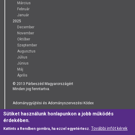
Március
Február
Január
2025
December
November
Október
Szeptember
Augusztus
Július
Június
Máj
Április
© 2013 Párbeszéd Magyarországért
Minden jog fenntartva.
Adománygyűjtési és Adományszervezési Kódex
Sütiket használunk honlapunkon a jobb működés
Adatkezelési Tájékoztató
érdekében.
További infót kérek
Kattints a Rendben gombra, ha ezzel egyetértesz.