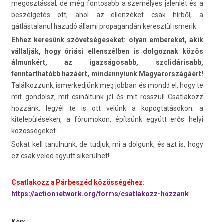
megosztással, de még fontosabb a személyes jelenlét és a
beszélgetés ott, ahol az ellenzéket csak hírből, a
gátlástalanul hazudó állami propagandán keresztül ismerik.
Ehhez keresünk szövetségeseket: olyan embereket, akik
vállalják, hogy óriási ellenszélben is dolgoznak közös
álmunkért, az igazságosabb, szolidárisabb,
fenntarthatóbb hazáért, mindannyiunk Magyarországáért!
Találkozzunk, ismerkedjünk meg jobban és mondd el, hogy te
mit gondolsz, mit csináltunk jól és mit rosszul! Csatlakozz
hozzánk, legyél te is ott velünk a kopogtatásokon, a
kitelepüléseken, a fórumokon, építsünk együtt erős helyi
közösségeket!
Sokat kell tanulnunk, de tudjuk, mi a dolgunk, és azt is, hogy
ez csak veled együtt sikerülhet!
Csatlakozz a Párbeszéd közösségéhez:
https://actionnetwork.org/forms/csatlakozz-hozzank
Kép: