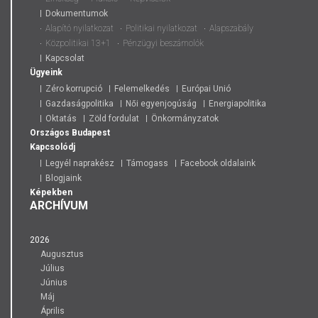
Dokumentumok
Alapító nyilatkozat
Politikai nyilatkozat
Alapszabály
Közpolitikai 13+1
Pénzügyi beszámolók
Kapcsolat
Ügyeink
Zéro korrupció
Felemelkedés
Európai Unió
Gazdaságpolitika
Női egyenjogúság
Energiapolitika
Oktatás
Zöld fordulat
Önkormányzatok
Országos
Budapest
Kapcsolódj
Legyél naprakész
Támogass
Facebook oldalaink
Blogjaink
Képekben
ARCHÍVUM
2026
Augusztus
Július
Június
Máj
Április