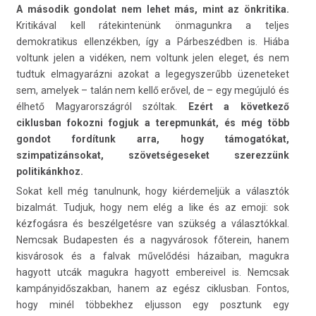
A második gondolat nem lehet más, mint az önkritika.
Kritikával kell rátekintenünk önmagunkra a teljes
demokratikus ellenzékben, így a Párbeszédben is. Hiába
voltunk jelen a vidéken, nem voltunk jelen eleget, és nem
tudtuk elmagyarázni azokat a legegyszerűbb üzeneteket
sem, amelyek – talán nem kellő erővel, de – egy megújuló és
élhető Magyarországról szóltak.
Ezért a következő
ciklusban fokozni fogjuk a terepmunkát, és még több
gondot fordítunk arra, hogy támogatókat,
szimpatizánsokat, szövetségeseket szerezzünk
politikánkhoz.
Sokat kell még tanulnunk, hogy kiérdemeljük a választók
bizalmát. Tudjuk, hogy nem elég a like és az emoji: sok
kézfogásra és beszélgetésre van szükség a választókkal.
Nemcsak Budapesten és a nagyvárosok főterein, hanem
kisvárosok és a falvak művelődési házaiban, magukra
hagyott utcák magukra hagyott embereivel is. Nemcsak
kampányidőszakban, hanem az egész ciklusban. Fontos,
hogy minél többekhez eljusson egy posztunk egy