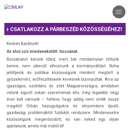
Ugrás
a
Toggl
tartalomra
navig
CSATLAKOZZ A PÁRBESZÉD KÖZÖSSÉGÉHEZ!
Kedves Barátunk!
Az első szó mindenekelőtt: bocsánat.
Bocsánatot kérünk tőled, mert bár mindannyian hittünk
benne, nem sikerült elhoznunk a kormányváltást. Noha
jelöltjeink és politikai közösségünk mindent megtett a
győzelemért, erőfeszítéseink kevésnek bizonyultak. Arra az
igazságos, szolidáris és zöld Magyarországra, amelyben
velünk együtt sokan szeretnének élni, még legalább négy
évet kell várnunk – feltéve, hogy addig nem omlik össze
magától Orbán hazugságokra és elnyomásra épülő,
gazdasági problémáktól fuldokló rendszere. Mindenesetre
közösségünk megerősödött, és van neked egy olyan
ajánlatunk, amely már mától él!