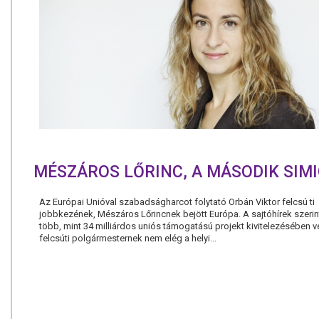
MÉSZÁROS LŐRINC, A MÁSODIK SIM
Az Európai Unióval szabadságharcot folytató Orbán Viktor felcsú ti
jobbkezének, Mészáros Lőrincnek bejött Európa. A sajtóhírek szeri
több, mint 34 milliárdos uniós támogatású projekt kivitelezésében v
felcsúti polgármesternek nem elég a helyi...