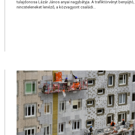
tulajdonosa Lázár János anyai nagybátyja. A trafiktörvényt benyújtó,
nincsteleneket lenéző, a közvagyont családi...