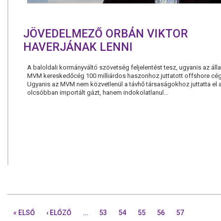
JÖVEDELMEZŐ ORBÁN VIKTOR
HAVERJÁNAK LENNI
A baloldali kormányváltó szövetség feljelentést tesz, ugyanis az áll
MVM kereskedőcég 100 milliárdos haszonhoz juttatott offshore cég
Ugyanis az MVM nem közvetlenül a távhő társaságokhoz juttatta el 
olcsóbban importált gázt, hanem indokolatlanul...
« ELSŐ
‹ ELŐZŐ
…
53
54
55
56
57