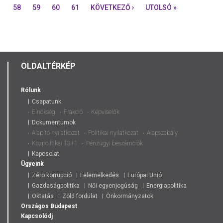
58
59
60
61
KÖVETKEZŐ ›
UTOLSÓ »
OLDALTÉRKÉP
Rólunk
Csapatunk
Elnökség
Frakció
Képviselők
Dokumentumok
Alapító nyilatkozat
Politikai nyilatkozat
Alapszabály
Közpolitikai 13+1
Pénzügyi beszámolók
Kapcsolat
Ügyeink
Zéro korrupció
Felemelkedés
Európai Unió
Gazdaságpolitika
Női egyenjogúság
Energiapolitika
Oktatás
Zöld fordulat
Önkormányzatok
Országos
Budapest
Kapcsolódj