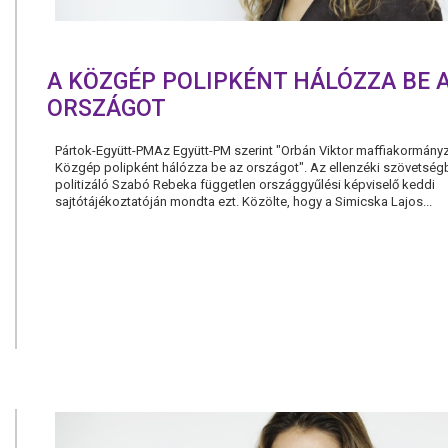
A KÖZGÉP POLIPKÉNT HÁLÓZZA BE 
ORSZÁGOT
Pártok-Együtt-PMAz Együtt-PM szerint "Orbán Viktor maffiakormány
Közgép polipként hálózza be az országot". Az ellenzéki szövetség
politizáló Szabó Rebeka független országgyűlési képviselő keddi
sajtótájékoztatóján mondta ezt. Közölte, hogy a Simicska Lajos...