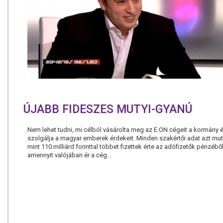
ÚJABB FIDESZES MUTYI-GYANÚ
Nem lehet tudni, mi célból vásárolta meg az E.ON cégeit a kormány 
szolgálja a magyar emberek érdekeit. Minden szakértői adat azt mut
mint 110 milliárd forinttal többet fizettek érte az adófizetők pénzéből
amennyit valójában ér a cég...