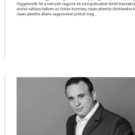
függesszék fel a nemzeti vagyont és a közpénzeket érintő tranzakc
utolsó néhány hétben az Orbán-kormány olyan jelentős döntésekre 
olyan jelentős állami vagyonokat próbál meg...