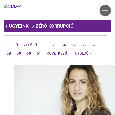
Ugrás
a
Toggl
tartalomra
navig
ÜGYEINK
ZÉRÓ KORRUPCIÓ
« ELSŐ
‹ ELŐZŐ
…
53
54
55
56
57
58
59
60
61
KÖVETKEZŐ ›
UTOLSÓ »