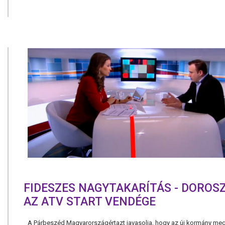
FIDESZES NAGYTAKARÍTÁS - DOROSZ
AZ ATV START VENDÉGE
A Párbeszéd Magyarországértazt javasolja, hogy az új kormány me