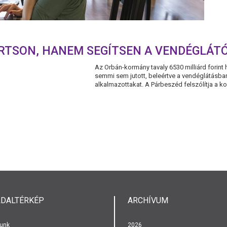
ÁRTSON, HANEM SEGÍTSEN A VENDÉGLÁ
Az Orbán-kormány tavaly 6530 milliárd forint hi
semmi sem jutott, beleértve a vendéglátásba
alkalmazottakat. A Párbeszéd felszólítja a k
LDALTÉRKÉP
ARCHÍVUM
unk
2026