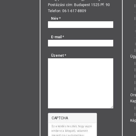
Postázási cím: Budapest 1525 Pf: 90
Telefon: 06-1-617-8809
Név
*
E-mail
*
Üzenet
*
Ügy
Or
Kap
CAPTCHA
Ké
Ez a kérdés teszteli, hogy vajon
ember-e a látogató, valamint
megelőzi az automatikus