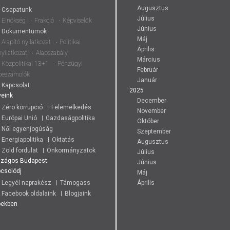
Augusztus
Csapatunk
Július
Elnökség
Frakció
Képviselők
Június
Dokumentumok
Máj
Alapító nyilatkozat
Politikai
Április
nyilatkozat
Alapszabály
Március
Közpolitikai 13+1
Pénzügyi
Február
beszámolók
Január
Kapcsolat
2025
eink
December
Zéro korrupció
Felemelkedés
November
Európai Unió
Gazdaságpolitika
Október
Női egyenjogúság
Szeptember
Energiapolitika
Oktatás
Augusztus
Zöld fordulat
Önkormányzatok
Július
szágos
Budapest
Június
csolódj
Máj
Legyél naprakész
Támogass
Április
Facebook oldalaink
Blogjaink
pekben