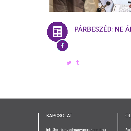
PÁRBESZÉD: NE 
KAPCSOLAT
O
info@parbeszedmagyarorszagert.hu
Ról