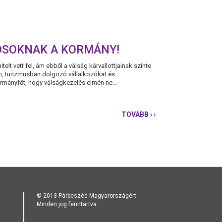
TÓSOKNAK A KORMÁNY!
telt vett fel, ám ebből a válság kárvallottjainak szinte
n, turizmusban dolgozó vállalkozókat és
ormányfőt, hogy válságkezelés címén ne...
TOVÁBB
› ›
PÁRBESZÉD:
NE
ÁRTSON,
HANEM
SEGÍTSEN
A
VENDÉGLÁTÓSOKN
A
KORMÁNY!
© 2013 Párbeszéd Magyarországért
Minden jog fenntartva.