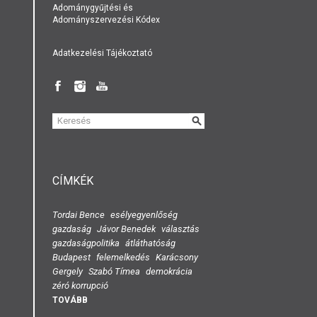
Adománygyűjtési és
Adományszervezési Kódex
Adatkezelési Tájékoztató
KERESÉS
ŰRLAP
CÍMKÉK
Tordai Bence
esélyegyenlőség
gazdaság
Jávor Benedek
választás
gazdaságpolitika
átláthatóság
Budapest
felemelkedés
Karácsony
Gergely
Szabó Tímea
demokrácia
zéró korrupció
TOVÁBB