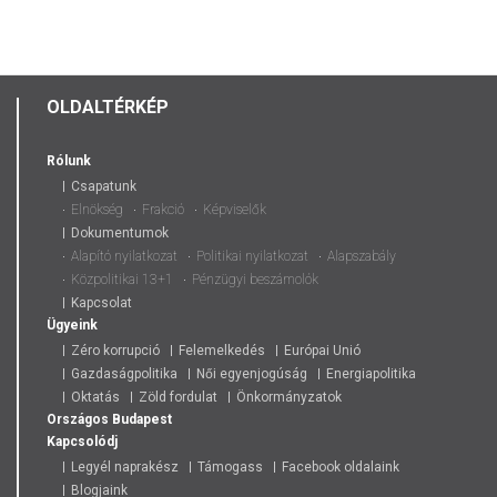
TILTAKOZ
A
TÁRSADALO
TÖRVÉNY
OLDALTÉRKÉP
SZIGORÍTÁ
ELLEN
Rólunk
Csapatunk
Elnökség
Frakció
Képviselők
Dokumentumok
Alapító nyilatkozat
Politikai nyilatkozat
Alapszabály
Közpolitikai 13+1
Pénzügyi beszámolók
Kapcsolat
Ügyeink
Zéro korrupció
Felemelkedés
Európai Unió
Gazdaságpolitika
Női egyenjogúság
Energiapolitika
Oktatás
Zöld fordulat
Önkormányzatok
Országos
Budapest
Kapcsolódj
Legyél naprakész
Támogass
Facebook oldalaink
Blogjaink