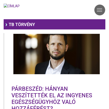
Ugrás
a
Toggl
tartalomra
navig
TB TÖRVÉNY
PÁRBESZÉD: HÁNYAN
VESZÍTETTÉK EL AZ INGYENES
EGÉSZSÉGÜGYHÖZ VALÓ
HOZZÁFÉRÉST?