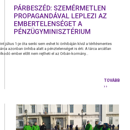
PÁRBESZÉD: SZEMÉRMETLEN
PROPAGANDÁVAL LEPLEZI AZ
EMBERTELENSÉGET A
PÉNZÜGYMINISZTÉRIUM
t július 1-je óta senki sem eshet ki önhibáján kívül a térítésmentes
árca azonban önhiba alatt a pénztelenséget is érti. A tárca arcátlan
dó ember előtt nem rejtheti el az Orbán-kormány...
TOVÁBB
› ›
PÁRBESZÉD
SZEMÉRME
PROPAGAN
LEPLEZI
AZ
EMBERTEL
A
PÉNZÜGYM