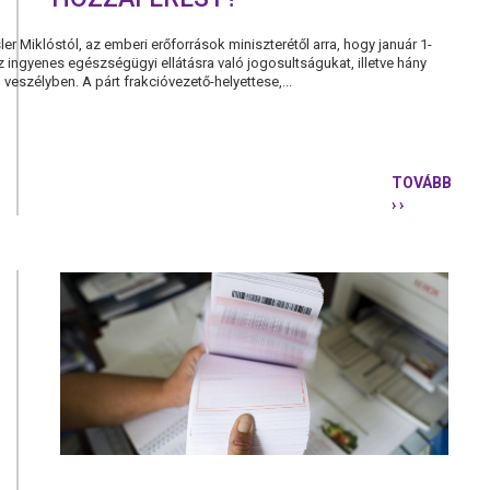
er Miklóstól, az emberi erőforrások miniszterétől arra, hogy január 1-
az ingyenes egészségügyi ellátásra való jogosultságukat, illetve hány
veszélyben. A párt frakcióvezető-helyettese,...
TOVÁBB
› ›
PÁRBESZÉD
HÁNYAN
VESZÍTETT
EL
AZ
INGYENES
EGÉSZSÉG
VALÓ
HOZZÁFÉR