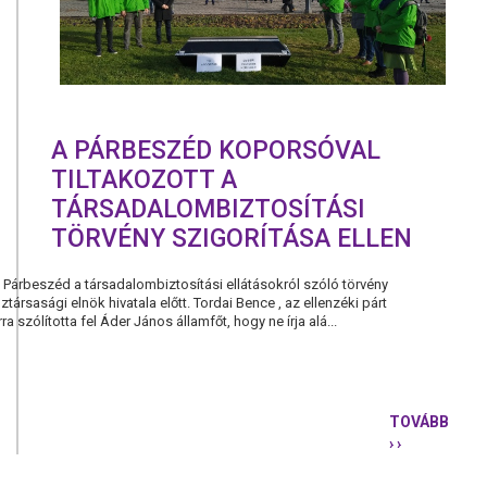
A PÁRBESZÉD KOPORSÓVAL
TILTAKOZOTT A
TÁRSADALOMBIZTOSÍTÁSI
TÖRVÉNY SZIGORÍTÁSA ELLEN
a Párbeszéd a társadalombiztosítási ellátásokról szóló törvény
ztársasági elnök hivatala előtt. Tordai Bence , az ellenzéki párt
a szólította fel Áder János államfőt, hogy ne írja alá...
TOVÁBB
› ›
A
PÁRBESZÉ
KOPORSÓV