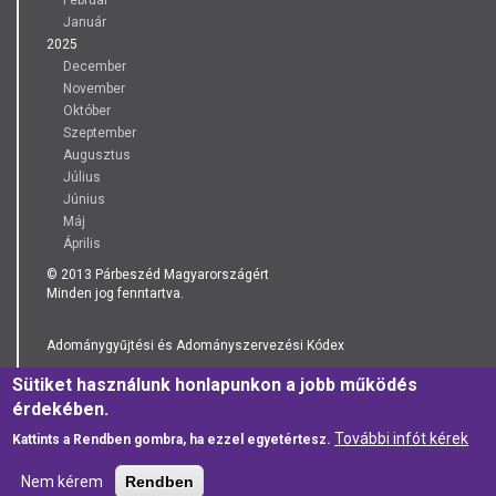
Január
2025
December
November
Október
Szeptember
Augusztus
Július
Június
Máj
Április
© 2013 Párbeszéd Magyarországért
Minden jog fenntartva.
Adománygyűjtési és Adományszervezési Kódex
Sütiket használunk honlapunkon a jobb működés
Adatkezelési Tájékoztató
érdekében.
További infót kérek
Kattints a Rendben gombra, ha ezzel egyetértesz.
Nem kérem
Rendben