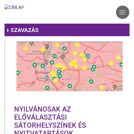
Ugrás
a
Toggl
tartalomra
navig
SZAVAZÁS
NYILVÁNOSAK AZ
ELŐVÁLASZTÁSI
SÁTORHELYSZÍNEK ÉS
NYITVATARTÁSOK