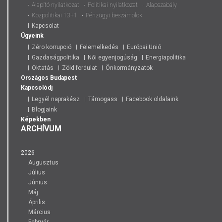
Alapító nyilatkozat
Politikai nyilatkozat
Alapszabály
Közpolitikai 13+1
Pénzügyi beszámolók
Kapcsolat
Ügyeink
Zéro korrupció
Felemelkedés
Európai Unió
Gazdaságpolitika
Női egyenjogúság
Energiapolitika
Oktatás
Zöld fordulat
Önkormányzatok
Országos
Budapest
Kapcsolódj
Legyél naprakész
Támogass
Facebook oldalaink
Blogjaink
Képekben
ARCHÍVUM
2026
Augusztus
Július
Június
Máj
Április
Március
Február