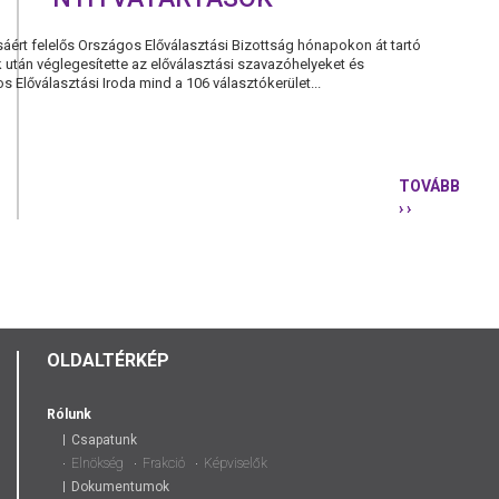
sáért felelős Országos Előválasztási Bizottság hónapokon át tartó
 után véglegesítette az előválasztási szavazóhelyeket és
s Előválasztási Iroda mind a 106 választókerület...
TOVÁBB
› ›
NYILVÁNOS
AZ
ELŐVÁLASZ
SÁTORHELY
ÉS
NYITVATAR
OLDALTÉRKÉP
Rólunk
Csapatunk
Elnökség
Frakció
Képviselők
Dokumentumok