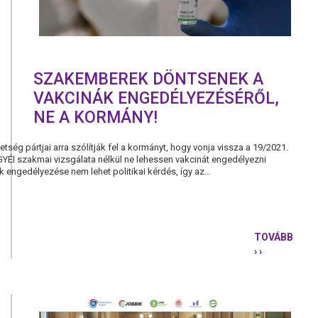
SZAKEMBEREK DÖNTSENEK A
VAKCINÁK ENGEDÉLYEZÉSÉRŐL,
NE A KORMÁNY!
etség pártjai arra szólítják fel a kormányt, hogy vonja vissza a 19/2021.
YÉI szakmai vizsgálata nélkül ne lehessen vakcinát engedélyezni
engedélyezése nem lehet politikai kérdés, így az...
TOVÁBB
› ›
SZAKEMBE
DÖNTSENE
A
VAKCINÁK
ENGEDÉLYE