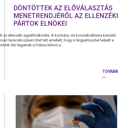
DÖNTÖTTEK AZ ELŐVÁLASZTÁS
MENETRENDJÉRŐL AZ ELLENZÉKI
PÁRTOK ELNÖKEI
t az ellenzéki együttműködés. A kormány- és korszakváltásra készülő
ruári tanácskozásán hitet tett amellett, hogy a tárgyalóasztal helyett a
tést: kik legyenek a Fidesz kihívói a...
TOVÁBB
› ›
DÖNTÖTTE
AZ
ELŐVÁLAS
MENETREN
AZ
ELLENZÉKI
PÁRTOK
ELNÖKEI