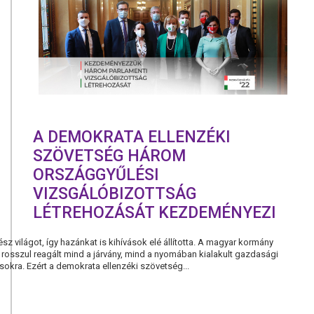
NE
A
KORMÁNY!
A DEMOKRATA ELLENZÉKI
SZÖVETSÉG HÁROM
ORSZÁGGYŰLÉSI
VIZSGÁLÓBIZOTTSÁG
LÉTREHOZÁSÁT KEZDEMÉNYEZI
sz világot, így hazánkat is kihívások elé állította. A magyar kormány
rosszul reagált mind a járvány, mind a nyomában kialakult gazdasági
vásokra. Ezért a demokrata ellenzéki szövetség...