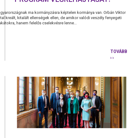
agyarországnak ma kormányzásra képtelen kormánya van. Orbán Viktor
ltal kreált, kitalált ellenségek ellen, de amikor valódi veszély fenyegeti
kátokra, hanem felelős cselekvésre lenne...
TOVÁBB
› ›
NEMZETI
OLTÁSI
BIZOTTSÁ
VEGYE
ÁT
A
BUKOTT
KORMÁNYT
AZ
OLTÁSI
PROGRAM
VÉGREHAJT