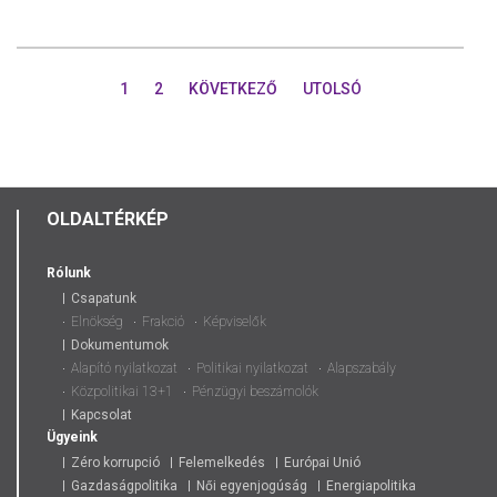
AZ
EURÓPAI
TANÁCS
ELNÖKÉHEZ
1
2
KÖVETKEZŐ
UTOLSÓ
AZ
EURÓPAI
BIZOTTSÁ
ELNÖKÉHE
ÉS
A
OLDALTÉRKÉP
TANÁCS
SOROS
ELNÖKSÉG
Rólunk
Csapatunk
Elnökség
Frakció
Képviselők
Dokumentumok
Alapító nyilatkozat
Politikai nyilatkozat
Alapszabály
Közpolitikai 13+1
Pénzügyi beszámolók
Kapcsolat
Ügyeink
Zéro korrupció
Felemelkedés
Európai Unió
Gazdaságpolitika
Női egyenjogúság
Energiapolitika