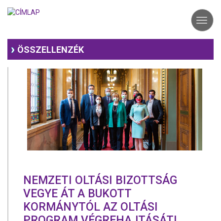
Ugrás
a
Toggl
tartalomra
navig
ÖSSZELLENZÉK
NEMZETI OLTÁSI BIZOTTSÁG
VEGYE ÁT A BUKOTT
KORMÁNYTÓL AZ OLTÁSI
PROGRAM VÉGREHAJTÁSÁT!