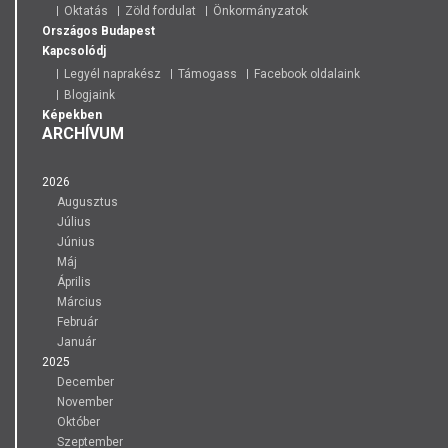
Oktatás
Zöld fordulat
Önkormányzatok
Országos
Budapest
Kapcsolódj
Legyél naprakész
Támogass
Facebook oldalaink
Blogjaink
Képekben
ARCHÍVUM
2026
Augusztus
Július
Június
Máj
Április
Március
Február
Január
2025
December
November
Október
Szeptember