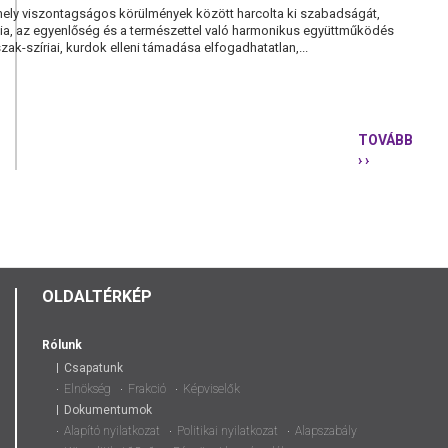
ly viszontagságos körülmények között harcolta ki szabadságát,
ia, az egyenlőség és a természettel való harmonikus együttműködés
zak-szíriai, kurdok elleni támadása elfogadhatatlan,...
TOVÁBB
› ›
KARÁCSON
GERGELY
SZOLIDARI
KÖZLEMÉN
A
KURD
NÉPIRTÁSS
OLDALTÉRKÉP
SZEMBEN
Rólunk
Csapatunk
Elnökség
Frakció
Képviselők
Dokumentumok
Alapító nyilatkozat
Politikai nyilatkozat
Alapszabály