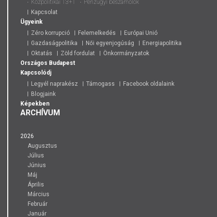
Közpolitikai 13+1
Pénzügyi beszámolók
Kapcsolat
Ügyeink
Zéro korrupció
Felemelkedés
Európai Unió
Gazdaságpolitika
Női egyenjogúság
Energiapolitika
Oktatás
Zöld fordulat
Önkormányzatok
Országos
Budapest
Kapcsolódj
Legyél naprakész
Támogass
Facebook oldalaink
Blogjaink
Képekben
ARCHÍVUM
2026
Augusztus
Július
Június
Máj
Április
Március
Február
Január