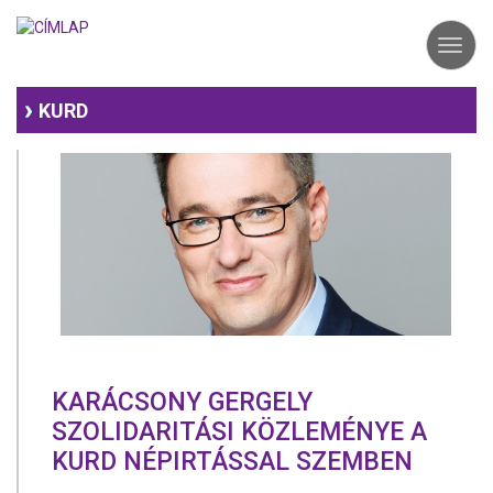
Ugrás
a
Toggl
tartalomra
navig
KURD
KARÁCSONY GERGELY
SZOLIDARITÁSI KÖZLEMÉNYE A
KURD NÉPIRTÁSSAL SZEMBEN