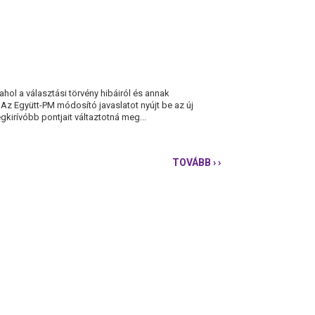
ahol a választási törvény hibáiról és annak
 Az Együtt-PM módosító javaslatot nyújt be az új
gkirívóbb pontjait váltaztotná meg...
TOVÁBB
› ›
A
VÁLASZTÁSI
TÖRVÉNY
MÓDOSÍTÁSÁRA
VAN
SZÜKSÉG