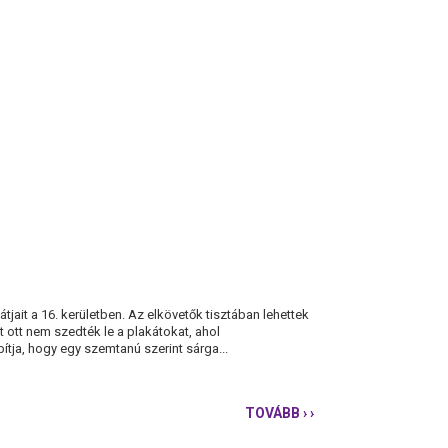
jait a 16. kerületben. Az elkövetők tisztában lehettek
 ott nem szedték le a plakátokat, ahol
ítja, hogy egy szemtanú szerint sárga...
TOVÁBB
› ›
FOLYTATÓDNAK
A