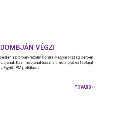
TDOMBJÁN VÉGZI
dapesten az Orbán-rezsim kontra Magyarország perben
kciójánál, flashmobjánál használt molinóját és tábláját
z Együtt-PM politikusa...
TOVÁBB
› ›
KARÁCSONY:
AZ
ORBÁN-
KORSZAK
A
TÖRTÉNELEM
SZEMÉTDOMBJÁN
VÉGZI