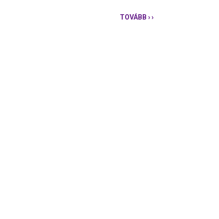
TOVÁBB
› ›
A
PM
KÉSZEN
ÁLL
A
FOLYTATÁSRA!