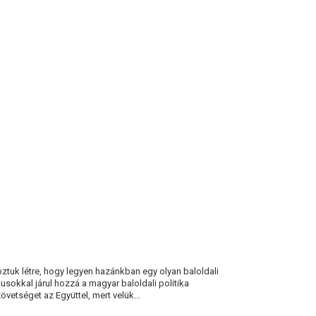
ztuk létre, hogy legyen hazánkban egy olyan baloldali
kusokkal járul hozzá a magyar baloldali politika
vetséget az Együttel, mert velük...