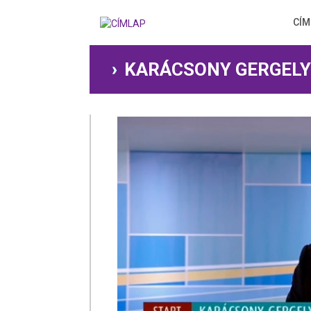
Ugrás
a
CÍM
tartalomra
KARÁCSONY GERGELY