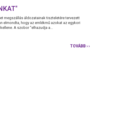
NKAT"
 megszállás áldozatainak tiszteletére tervezett
ján elmondta, hogy az emlékmű azokat az egykori
kellene. A szobor "elhazudja a...
TOVÁBB
› ›
A
NÉMET
MEGSZÁLLÁS
EMLÉKMŰVE
"ELHAZUDJA
A
MÚLTUNKAT"