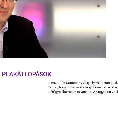
A PLAKÁTLOPÁSOK
Leszedték Karácsony Gergely választási plakát
azzal, hogy bűncselekményt követnek el, mert
térfigyelőkamerák is vannak. Az ügyet súlyosb