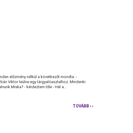
inden előzmény nélkül a következőt mondta: -
rbán Viktor leülne egy tárgyalóasztalhoz. Mindenki
alnunk Miska? - kérdeztem tőle - Hát a...
TOVÁBB
› ›
KARÁCSONY
GERGELY
A
HÚZOS
VENDÉGE