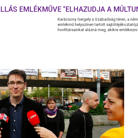
LLÁS EMLÉKMŰVE "ELHAZUDJA A MÚLTU
Karácsony Gergely a Szabadság téren, a német
emlékmű helyszínen tartott sajtótéjékoztató
honfitársainkat alázná meg, akikre emlékezni 