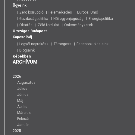
Ügyeink
Zéro korrupció
Felemelkedés
Európai Unió
Gazdaságpolitika
Női egyenjogúság
Energiapolitika
Oktatás
Zöld fordulat
Önkormányzatok
Országos
Budapest
Kapcsolódj
Legyél naprakész
Támogass
Facebook oldalaink
Blogjaink
Képekben
ARCHÍVUM
2026
Augusztus
Július
Június
Máj
Április
Március
Február
Január
2025