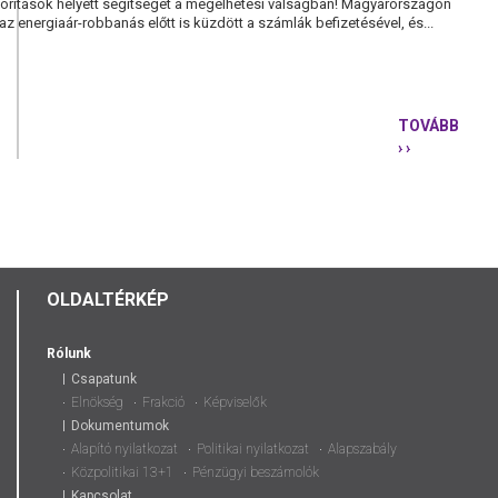
tások helyett segítséget a megélhetési válságban! Magyarországon
z energiaár-robbanás előtt is küzdött a számlák befizetésével, és...
TOVÁBB
› ›
AMI
JÁR,
AZ
JÁR:
REZSIUTAL
OLDALTÉRKÉP
Rólunk
Csapatunk
Elnökség
Frakció
Képviselők
Dokumentumok
Alapító nyilatkozat
Politikai nyilatkozat
Alapszabály
Közpolitikai 13+1
Pénzügyi beszámolók
Kapcsolat