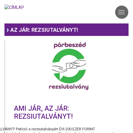
Ugrás
a
Toggl
tartalomra
navig
AZ JÁR: REZSIUTALVÁNYT!
AMI JÁR, AZ JÁR:
REZSIUTALVÁNYT!
VÁNYT! Petíció a rezsiutalványért ÉVI 200 EZER FORINT