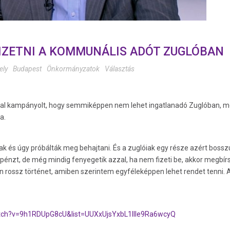
FIZETNI A KOMMUNÁLIS ADÓT ZUGLÓBAN
ely
Budapest
Önkormányzatok
Választás
al kampányolt, hogy semmiképpen nem lehet ingatlanadó Zuglóban, még
a.
és úgy próbálták meg behajtani. És a zuglóiak egy része azért bosszú
 pénzt, de még mindig fenyegetik azzal, ha nem fizeti be, akkor megbí
n rossz történet, amiben szerintem egyféleképpen lehet rendet tenni. A
tch?v=9h1RDUpG8cU&list=UUXxUjsYxbL1llIe9Ra6wcyQ