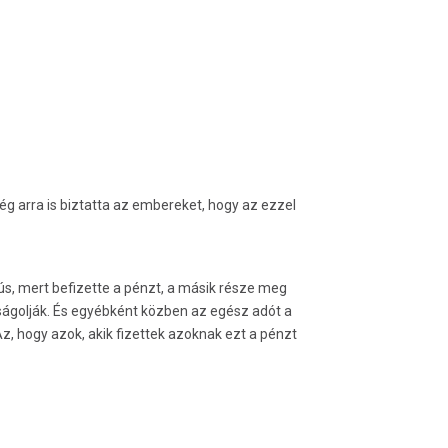
 arra is biztatta az embereket, hogy az ezzel
s, mert befizette a pénzt, a másik része meg
rságolják. És egyébként közben az egész adót a
z, hogy azok, akik fizettek azoknak ezt a pénzt