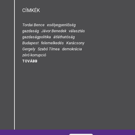
CÍMKÉK
Tordai Bence
esélyegyenlőség
gazdaság
Jávor Benedek
választás
gazdaságpolitika
átláthatóság
Budapest
felemelkedés
Karácsony
Gergely
Szabó Tímea
demokrácia
zéró korrupció
TOVÁBB