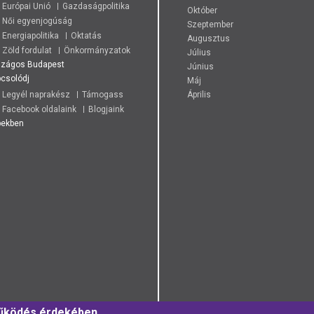
Európai Unió
Gazdaságpolitika
Október
Női egyenjogúság
Szeptember
Energiapolitika
Oktatás
Augusztus
Zöld fordulat
Önkormányzatok
Július
szágos
Budapest
Június
csolódj
Máj
Legyél naprakész
Támogass
Április
Facebook oldalaink
Blogjaink
pekben
működés érdekében.