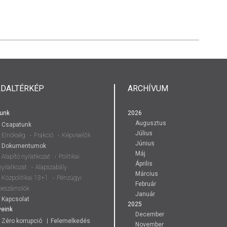
LDALTÉRKÉP
ARCHÍVUM
unk
2026
Augusztus
Csapatunk
Július
Elnökség
Frakció
Képviselők
Június
Dokumentumok
Máj
Alapító nyilatkozat
Politikai
Április
nyilatkozat
Alapszabály
Március
Közpolitikai 13+1
Pénzügyi
Február
beszámolók
Január
Kapcsolat
2025
eink
December
Zéro korrupció
Felemelkedés
November