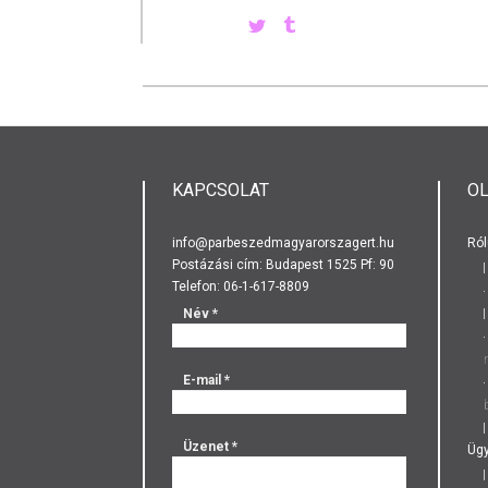
KAPCSOLAT
O
info@parbeszedmagyarorszagert.hu
Ról
Postázási cím: Budapest 1525 Pf: 90
Telefon: 06-1-617-8809
Név
*
E-mail
*
Üzenet
*
Ügy