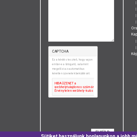
Or
Kap
CAPTCHA
Ké
Ez a kérdés teszteli, hogy vajon
ember-e a látogató, valamint
megelőzi az automatikus
kéretlen üzenetek beküldését.
ELKÜLD
Sütiket használunk honlapunkon a jobb 