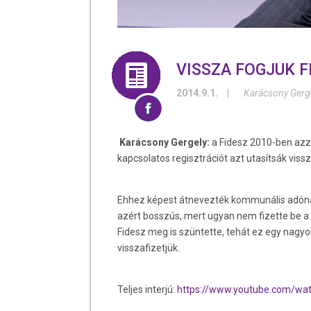
VISSZA FOGJUK 
2014.9.1.
|
Karácsony Gerg
Karácsony Gergely:
a Fidesz 2010-ben azz
kapcsolatos regisztrációt azt utasítsák vissz
Ehhez képest átnevezték kommunális adónak 
azért bosszús, mert ugyan nem fizette be a
Fidesz meg is szüntette, tehát ez egy nagyo
visszafizetjük.
Teljes interjú:
https://www.youtube.com/wa