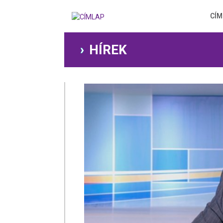
Ugrás
a
CÍM
tartalomra
HÍREK