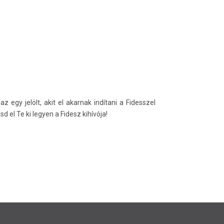
 az egy jelölt, akit el akarnak indítani a Fidesszel
 el Te ki legyen a Fidesz kihívója!