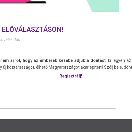
Z ELŐVÁLASZTÁSON!
lőválasztás
hanem arról, hogy az emberek kezébe adjuk a döntést
, ki legyen az
új köztársaságot, élhető Magyarországot akar építeni! Szólj bele, döntsd
Regisztrálj!