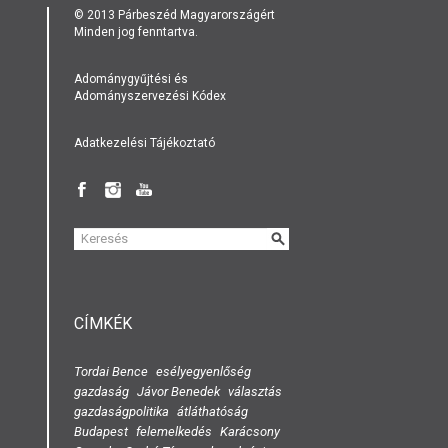
© 2013 Párbeszéd Magyarországért
Minden jog fenntartva.
Adománygyűjtési és
Adományszervezési Kódex
Adatkezelési Tájékoztató
KERESÉS
ŰRLAP
CÍMKÉK
Tordai Bence
esélyegyenlőség
gazdaság
Jávor Benedek
választás
gazdaságpolitika
átláthatóság
Budapest
felemelkedés
Karácsony