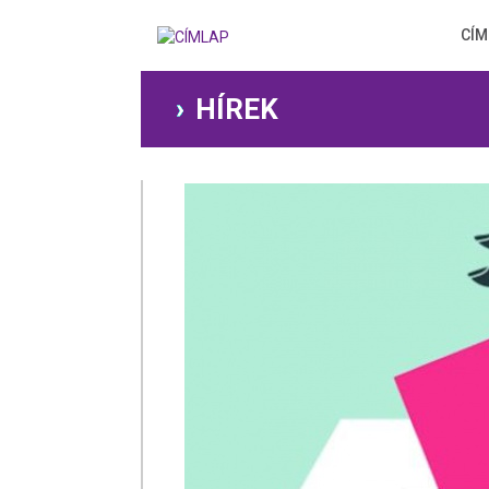
Ugrás
a
CÍM
tartalomra
HÍREK