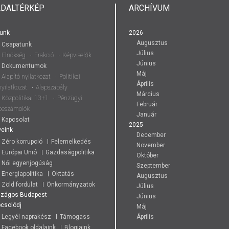
LDALTÉRKÉP
ARCHÍVUM
unk
2026
Augusztus
Csapatunk
Július
Elnökség
Frakció
Képviselők
Június
Dokumentumok
Máj
Alapító nyilatkozat
Politikai
Április
nyilatkozat
Alapszabály
Március
Közpolitikai 13+1
Pénzügyi
Február
beszámolók
Január
Kapcsolat
2025
eink
December
Zéro korrupció
Felemelkedés
November
Európai Unió
Gazdaságpolitika
Október
Női egyenjogúság
Szeptember
Energiapolitika
Oktatás
Augusztus
Zöld fordulat
Önkormányzatok
Július
szágos
Budapest
Június
csolódj
Máj
Legyél naprakész
Támogass
Április
Facebook oldalaink
Blogjaink