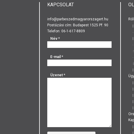
KAPCSOLAT
O
info@parbeszedmagyarorszagert.hu
Ról
Postázási cím: Budapest 1525 Pf: 90
Telefon: 06-1-617-8809
Név
*
E-mail
*
Üzenet
*
Ügy
Or
Kap