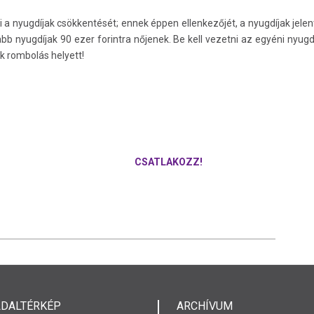
i a nyugdíjak csökkentését; ennek éppen ellenkezőjét, a nyugdíjak jel
yabb nyugdíjak 90 ezer forintra nőjenek. Be kell vezetni az egyéni nyu
nk rombolás helyett!
CSATLAKOZZ!
LDALTÉRKÉP
ARCHÍVUM