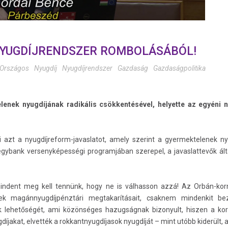
 NYUGDÍJRENDSZER ROMBOLÁSÁBÓL!
Országos
Nyugdíj
Nyugdíjrendszer
Gazdaság
Gazdaságpolitika
enek nyugdíjának radikális csökkentésével, helyette az egyéni 
li azt a nyugdíjreform-javaslatot, amely szerint a gyermektelenek 
egybank versenyképességi programjában szerepel, a javaslattevők ál
indent meg kell tennünk, hogy ne is válhasson azzá! Az Orbán-ko
ek magánnyugdíjpénztári megtakarításait, csaknem mindenkit be
ák lehetőségét, ami közönséges hazugságnak bizonyult, hiszen a 
kat, elvették a rokkantnyugdíjasok nyugdíját – mint utóbb kiderült, 