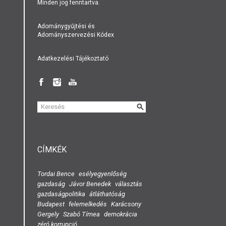
Minden jog fenntartva.
Adománygyűjtési és
Adományszervezési Kódex
Adatkezelési Tájékoztató
KERESÉS
ŰRLAP
CÍMKÉK
Tordai Bence
esélyegyenlőség
gazdaság
Jávor Benedek
választás
gazdaságpolitika
átláthatóság
Budapest
felemelkedés
Karácsony
Gergely
Szabó Tímea
demokrácia
zéró korrupció