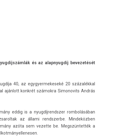
nyugdíjszámlák és az alapnyugdíj bevezetését
nyugdíja 40, az egygyermekeseké 20 százalékkal
tal ajánlott konkrét számokra Simonovits András
rmány eddig is a nyugdíjrendszer rombolásában
zsaroltak az állami rendszerbe. Mindeközben
kormány azóta sem vezette be. Megszüntették a
alkotmányellenesen.