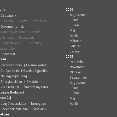
unk
2026
Augusztus
Csapatunk
Július
Elnökség
Frakció
Képviselők
Június
Dokumentumok
Máj
Alapító nyilatkozat
Politikai
Április
nyilatkozat
Alapszabály
Március
Közpolitikai 13+1
Pénzügyi
Február
beszámolók
Január
Kapcsolat
2025
eink
December
Zéro korrupció
Felemelkedés
November
Európai Unió
Gazdaságpolitika
Október
Női egyenjogúság
Szeptember
Energiapolitika
Oktatás
Augusztus
Zöld fordulat
Önkormányzatok
Július
szágos
Budapest
Június
csolódj
Máj
Legyél naprakész
Támogass
Április
Facebook oldalaink
Blogjaink
pekben