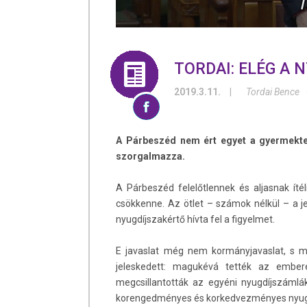
TORDAI: ELÉG A
2019.3.11.
|
Tordai Bence
A Párbeszéd nem ért egyet a gyermektel
szorgalmazza.
A Párbeszéd felelőtlennek és aljasnak íté
csökkenne. Az ötlet – számok nélkül – a j
nyugdíjszakértő hívta fel a figyelmet.
E javaslat még nem kormányjavaslat, s m
jeleskedett: magukévá tették az ember
megcsillantották az egyéni nyugdíjszáml
korengedményes és korkedvezményes nyugdíja