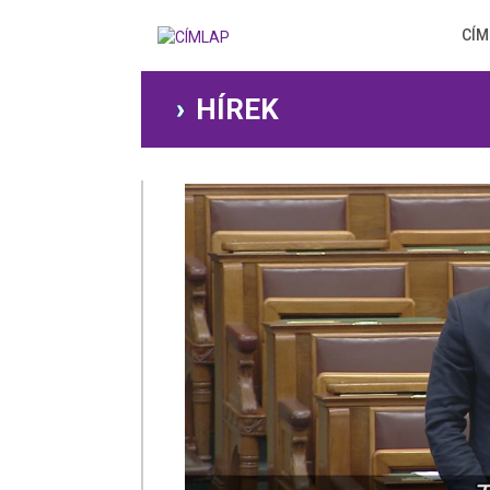
Ugrás
a
CÍM
tartalomra
HÍREK