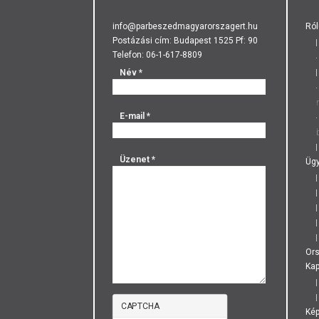
info@parbeszedmagyarorszagert.hu
Ról
Postázási cím: Budapest 1525 Pf: 90
Telefon: 06-1-617-8809
Név
*
E-mail
*
Üzenet
*
Ügy
Or
Kap
CAPTCHA
Ké