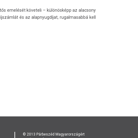
entős emelését követeli – különösképp az alacsony
gdíjszámlát és az alapnyugdíjat, rugalmasabbá kell
© 2013 Párbeszéd Magyarországért