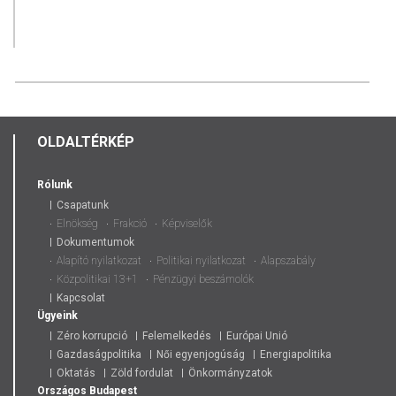
OLDALTÉRKÉP
Rólunk
Csapatunk
Elnökség
Frakció
Képviselők
Dokumentumok
Alapító nyilatkozat
Politikai nyilatkozat
Alapszabály
Közpolitikai 13+1
Pénzügyi beszámolók
Kapcsolat
Ügyeink
Zéro korrupció
Felemelkedés
Európai Unió
Gazdaságpolitika
Női egyenjogúság
Energiapolitika
Oktatás
Zöld fordulat
Önkormányzatok
Országos
Budapest