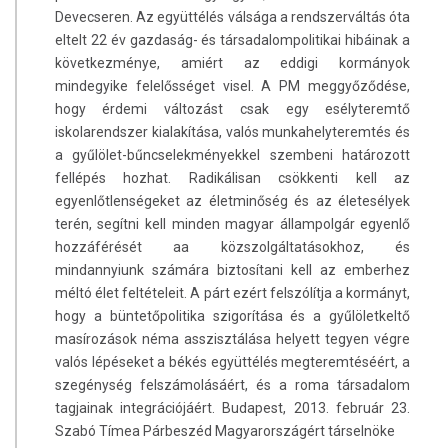
Devecseren. Az együttélés válsága a rendszerváltás óta
eltelt 22 év gazdaság- és társadalompolitikai hibáinak a
következménye, amiért az eddigi kormányok
mindegyike felelősséget visel. A PM meggyőződése,
hogy érdemi változást csak egy esélyteremtő
iskolarendszer kialakítása, valós munkahelyteremtés és
a gyűlölet-bűncselekményekkel szembeni határozott
fellépés hozhat. Radikálisan csökkenti kell az
egyenlőtlenségeket az életminőség és az életesélyek
terén, segítni kell minden magyar állampolgár egyenlő
hozzáférését aa közszolgáltatásokhoz, és
mindannyiunk számára biztosítani kell az emberhez
méltó élet feltételeit. A párt ezért felszólítja a kormányt,
hogy a büntetőpolitika szigorítása és a gyűlöletkeltő
masírozások néma asszisztálása helyett tegyen végre
valós lépéseket a békés együttélés megteremtéséért, a
szegénység felszámolásáért, és a roma társadalom
tagjainak integrációjáért. Budapest, 2013. február 23.
Szabó Tímea Párbeszéd Magyarországért társelnöke