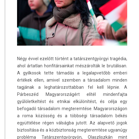
Négy évvel ezelőtt történt a tatárszentgyörgyi tragédia,
ahol ártatlan honfitársainkat mészárolták le brutálisan.
A gyilkosok tette támadás a legalapvetőbb emberi
értékek ellen, amivel szemben a társadalom minden
tagjának a leghatározottabban fel kell lépnie. A
Párbeszéd Magyarországért elítél mindenfajta
gyűlöletkeltést és etnikai elkülönítést, és célja egy
befogadó társadalom megteremtése. Magyarországon
a roma közösség és a többségi társadalom békés
együttélése régen válságba jutott. Az alapvető jogok
biztosítása és a közbiztonság megteremtése ugyanúgy
probléma Tatárszentgyörgyön, Olaszliszkán mint