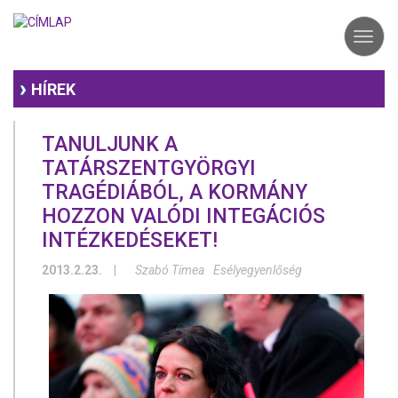
Ugrás
a
Toggl
tartalomra
navig
HÍREK
TANULJUNK A
TATÁRSZENTGYÖRGYI
TRAGÉDIÁBÓL, A KORMÁNY
HOZZON VALÓDI INTEGÁCIÓS
INTÉZKEDÉSEKET!
2013.2.23.
|
Szabó Tímea
Esélyegyenlőség