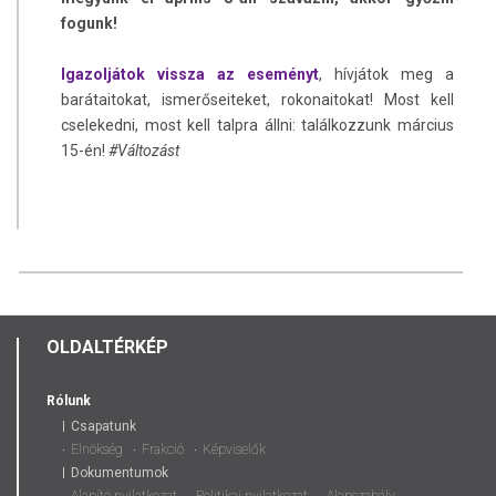
fogunk!
Igazoljátok vissza az eseményt
, hívjátok meg a
barátaitokat, ismerőseiteket, rokonaitokat! Most kell
cselekedni, most kell talpra állni: találkozzunk március
15-én!
#Változást
OLDALTÉRKÉP
Rólunk
Csapatunk
Elnökség
Frakció
Képviselők
Dokumentumok
Alapító nyilatkozat
Politikai nyilatkozat
Alapszabály