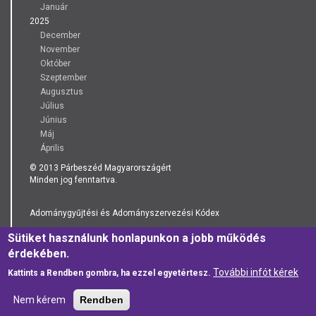
Január
2025
December
November
Október
Szeptember
Augusztus
Július
Június
Máj
Április
© 2013 Párbeszéd Magyarországért
Minden jog fenntartva.
Adománygyűjtési és Adományszervezési Kódex
Sütiket használunk honlapunkon a jobb működés
Adatkezelési Tájékoztató
érdekében.
További infót kérek
Kattints a Rendben gombra, ha ezzel egyetértesz.
Nem kérem
Rendben