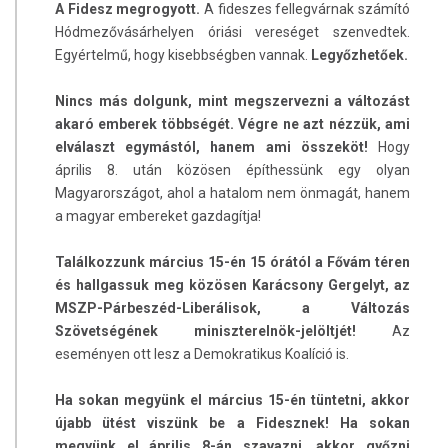
A Fidesz megrogyott.
A fideszes fellegvárnak számító
Hódmezővásárhelyen óriási vereséget szenvedtek.
Egyértelmű, hogy kisebbségben vannak.
Legyőzhetőek.
Nincs más dolgunk, mint megszervezni a változást
akaró emberek többségét. Végre ne azt nézzük, ami
elválaszt egymástól, hanem ami összeköt!
Hogy
április 8. után közösen építhessünk egy olyan
Magyarországot, ahol a hatalom nem önmagát, hanem
a magyar embereket gazdagítja!
Találkozzunk március 15-én 15 órától a Fővám téren
és hallgassuk meg közösen Karácsony Gergelyt, az
MSZP-Párbeszéd-Liberálisok, a Változás
Szövetségének miniszterelnök-jelöltjét!
Az
eseményen ott lesz a Demokratikus Koalíció is.
Ha sokan megyünk el március 15-én tüntetni, akkor
újabb ütést viszünk be a Fidesznek! Ha sokan
megyünk el április 8-án szavazni, akkor győzni