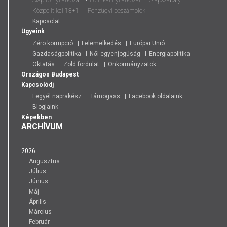
Közpolitikai 13+1
Pénzügyi beszámolók
Kapcsolat
Ügyeink
Zéro korrupció
Felemelkedés
Európai Unió
Gazdaságpolitika
Női egyenjogúság
Energiapolitika
Oktatás
Zöld fordulat
Önkormányzatok
Országos
Budapest
Kapcsolódj
Legyél naprakész
Támogass
Facebook oldalaink
Blogjaink
Képekben
ARCHÍVUM
2026
Augusztus
Július
Június
Máj
Április
Március
Február