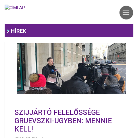
Ugrás
a
Toggl
tartalomra
navig
HÍREK
SZIJJÁRTÓ FELELŐSSÉGE
GRUEVSZKI-ÜGYBEN: MENNIE
KELL!