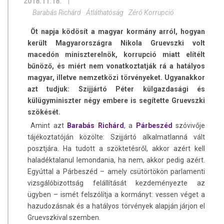
2018.11.18.
|
Barabás Richárd
Átláthatóság
Zéró Korrupció
Öt napja ködösít a magyar kormány arról, hogyan
került Magyarországra Nikola Gruevszki volt
macedón miniszterelnök, korrupció miatt elítélt
bűnöző, és miért nem vonatkoztatják rá a hatályos
magyar, illetve nemzetközi törvényeket. Ugyanakkor
azt tudjuk: Szijjártó Péter külgazdasági és
külügyminiszter négy embere is segítette Gruevszki
szökését.
Amint azt
Barabás Richárd
, a
Párbeszéd
szóvivője
tájékoztatóján közölte: Szijjártó alkalmatlanná vált
posztjára. Ha tudott a szöktetésről, akkor azért kell
haladéktalanul lemondania, ha nem, akkor pedig azért.
Egyúttal a Párbeszéd – amely csütörtökön parlamenti
vizsgálóbizottság felállítását kezdeményezte az
ügyben – ismét felszólítja a kormányt: vessen véget a
hazudozásnak és a hatályos törvények alapján járjon el
Gruevszkival szemben.