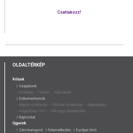
Csatlakozz!
OLDALTÉRKÉP
Rólunk
Csapatunk
Elnökség
Frakció
Képviselők
Dokumentumok
Alapító nyilatkozat
Politikai nyilatkozat
Alapszabály
Közpolitikai 13+1
Pénzügyi beszámolók
Kapcsolat
Ügyeink
Zéro korrupció
Felemelkedés
Európai Unió