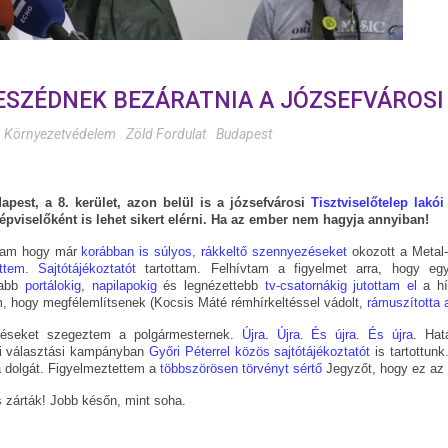
BESZÉDNEK BEZÁRATNIA A JÓZSEFVÁROS
Környezetvédelem
Zöld Fordulat
Budapest
apest, a 8. kerület, azon belül is a józsefvárosi
Tisztviselőtelep lak
pviselőként is lehet sikert elérni. Ha az ember nem hagyja annyiban!
ztam hogy már
korábban is súlyos, rákkeltő szennyezéseket
okozott a Metal
ttem
.
Sajtótájékoztatót
tartottam. Felhívtam a figyelmet arra, hogy 
tabb
portálokig
,
napilapokig
és legnézettebb
tv-csatornákig jutottam el
a hí
am, hogy megfélemlítsenek (Kocsis Máté rémhírkeltéssel vádolt,
rámuszította 
érdéseket szegeztem a polgármesternek.
Újra
.
Újra
.
És újra
.
És újra
. Hat
zi választási kampányban
Győri Péterrel közös sajtótájékoztatót
is tartottunk
 dolgát. Figyelmeztettem a
többszörösen törvényt sértő
Jegyzőt, hogy ez az ő
s zárták! Jobb későn, mint soha.