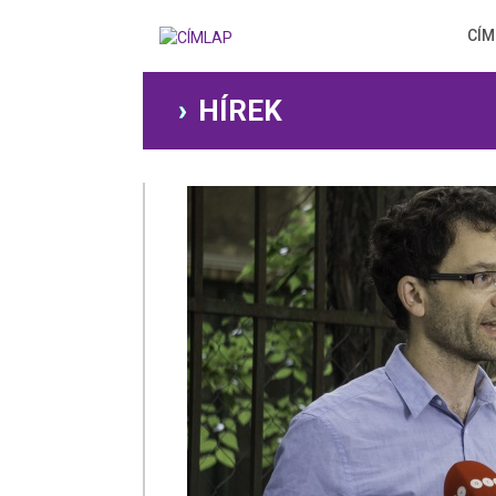
Ugrás
a
CÍM
tartalomra
HÍREK