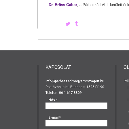
Dr. Erőss Gábor
, a Párbeszéd VIII. kerületi ö
KAPCSOLAT
O
info@parbeszedmagyarorszagert.hu
Ról
Postázási cím: Budapest 1525 Pf: 90
Telefon: 06-1-617-8809
Név
*
E-mail
*