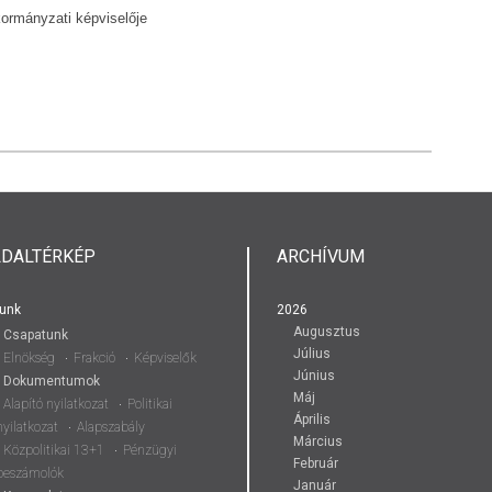
nkormányzati képviselője
LDALTÉRKÉP
ARCHÍVUM
unk
2026
Augusztus
Csapatunk
Július
Elnökség
Frakció
Képviselők
Június
Dokumentumok
Máj
Alapító nyilatkozat
Politikai
Április
nyilatkozat
Alapszabály
Március
Közpolitikai 13+1
Pénzügyi
Február
beszámolók
Január