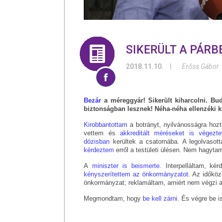
SIKERÜLT A PÁR
2018.11.10.
|
Erőss Gábor
Bezár
a méreggyár! Sikerült kiharcolni. Bud
biztonságban lesznek! Néha-néha ellenzéki ké
Kirobbantottam
a botrányt, nyilvánosságra ho
vettem és
akkreditált méréseket is végezte
dózisban
kerültek a csatornába. A legolvasot
kérdeztem
erről a testületi ülésen. Nem hagyt
A
miniszter is beismerte
. Interpelláltam, k
kényszerítettem az önkormányzatot
. Az időkö
önkormányzat; reklamáltam, amiért nem végzi a
Megmondtam, hogy
be kell zárni
. És végre be i