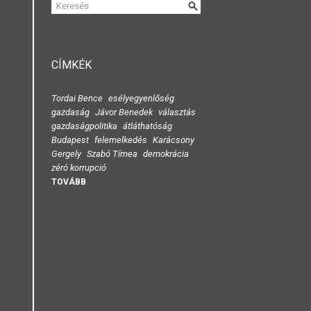
KERESÉS
ŰRLAP
CÍMKÉK
Tordai Bence
esélyegyenlőség
gazdaság
Jávor Benedek
választás
gazdaságpolitika
átláthatóság
Budapest
felemelkedés
Karácsony
Gergely
Szabó Tímea
demokrácia
zéró korrupció
TOVÁBB