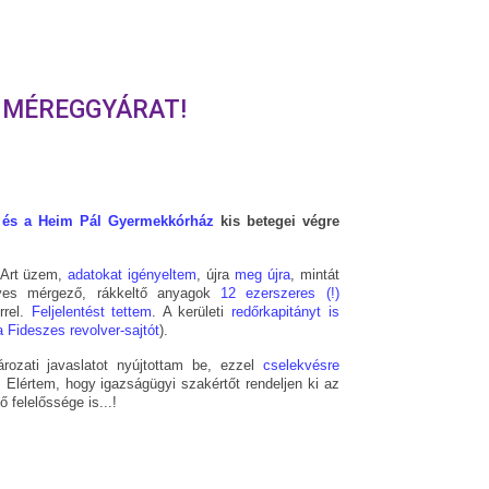
I MÉREGGYÁRAT!
ói és a Heim Pál Gyermekkórház
kis betegei végre
-Art üzem,
adatokat igényeltem
, újra
meg újra
, mintát
egyes mérgező, rákkeltő anyagok
12 ezerszeres (!)
rrel.
Feljelentést tettem
. A kerületi
redőrkapitányt is
a Fideszes revolver-sajtót
).
ározati javaslatot nyújtottam be, ezzel
cselekvésre
. Elértem, hogy igazságügyi szakértőt rendeljen ki az
 felelőssége is...!