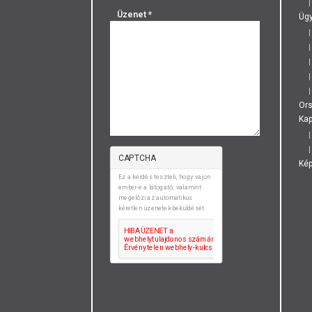
Üzenet
*
Ügy
Or
Kap
CAPTCHA
Ké
Ez a kérdés teszteli, hogy vajon
ember-e a látogató, valamint
megelőzi az automatikus
kéretlen üzenetek beküldését.