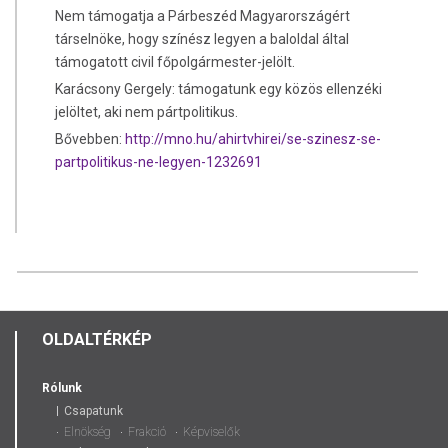
Nem támogatja a Párbeszéd Magyarországért
társelnöke, hogy színész legyen a baloldal által
támogatott civil főpolgármester-jelölt.
Karácsony Gergely: támogatunk egy közös ellenzéki
jelöltet, aki nem pártpolitikus.
Bővebben:
http://mno.hu/ahirtvhirei/se-szinesz-se-
partpolitikus-ne-legyen-1232691
OLDALTÉRKÉP
Rólunk
Csapatunk
Elnökség
Frakció
Képviselők