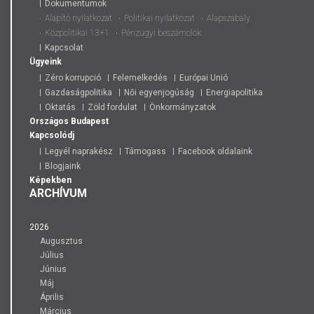
Dokumentumok
Alapító nyilatkozat
Politikai nyilatkozat
Alapszabály
Közpolitikai 13+1
Pénzügyi beszámolók
Kapcsolat
Ügyeink
Zéro korrupció
Felemelkedés
Európai Unió
Gazdaságpolitika
Női egyenjogúság
Energiapolitika
Oktatás
Zöld fordulat
Önkormányzatok
Országos
Budapest
Kapcsolódj
Legyél naprakész
Támogass
Facebook oldalaink
Blogjaink
Képekben
ARCHÍVUM
2026
Augusztus
Július
Június
Máj
Április
Március