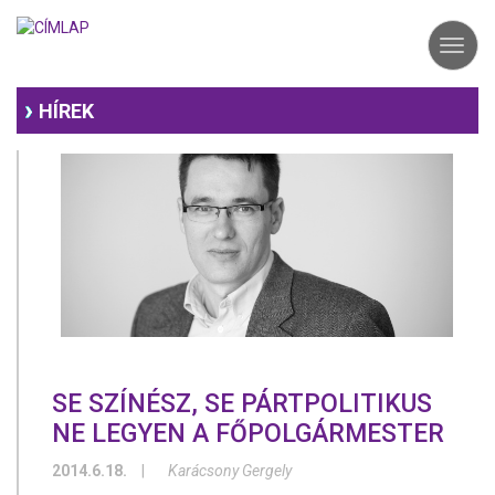
Ugrás
a
Toggl
tartalomra
navig
HÍREK
SE SZÍNÉSZ, SE PÁRTPOLITIKUS
NE LEGYEN A FŐPOLGÁRMESTER
2014.6.18.
|
Karácsony Gergely