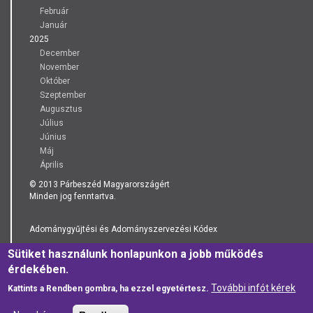
Február
Január
2025
December
November
Október
Szeptember
Augusztus
Július
Június
Máj
Április
© 2013 Párbeszéd Magyarországért
Minden jog fenntartva.
Adománygyűjtési és Adományszervezési Kódex
Sütiket használunk honlapunkon a jobb működés
Adatkezelési Tájékoztató
érdekében.
További infót kérek
Kattints a Rendben gombra, ha ezzel egyetértesz.