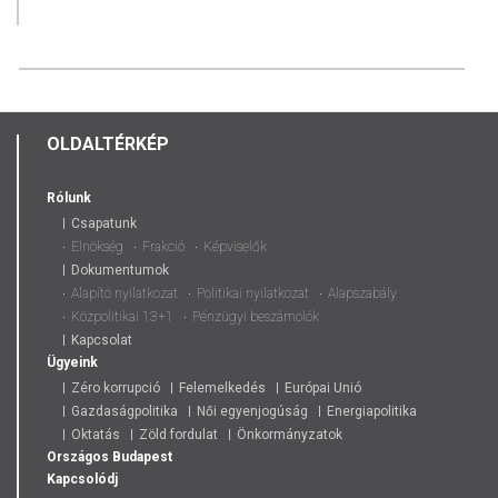
OLDALTÉRKÉP
Rólunk
Csapatunk
Elnökség
Frakció
Képviselők
Dokumentumok
Alapító nyilatkozat
Politikai nyilatkozat
Alapszabály
Közpolitikai 13+1
Pénzügyi beszámolók
Kapcsolat
Ügyeink
Zéro korrupció
Felemelkedés
Európai Unió
Gazdaságpolitika
Női egyenjogúság
Energiapolitika
Oktatás
Zöld fordulat
Önkormányzatok
Országos
Budapest
Kapcsolódj