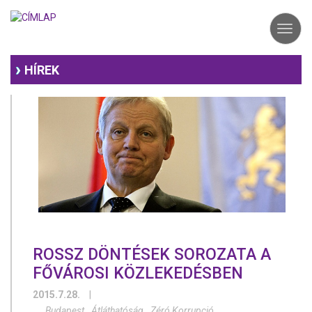
Ugrás
a
Toggl
tartalomra
navig
HÍREK
ROSSZ DÖNTÉSEK SOROZATA A
FŐVÁROSI KÖZLEKEDÉSBEN
2015.7.28.
|
Budapest
Átláthatóság
Zéró Korrupció