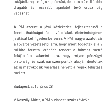
listájáról, majd mégis kap forrást, de azt is a 9 milliárddal
drágább és rosszabb ajánlatot tevő orosz cég
végezheti.
A PM szerint a jövő közlekedési fejlesztéseinél a
fenntarthatóságot és a városlakók életminőségének
javítását kell figyelembe venni. A PM magyarázatot vár
a Főváros vezetésétől arra, hogy miért fogadták el a 9
milliárd forinttal drágább tendert a hármas metró
felújítására, valamint arra, hogy milyen pénzügyi,
biztonsági és szakmai szempontok alapján döntöttek
az új metrókocsik vásárlása helyett a régiek felújítása
mellett.
Budapest, 2015. július 28.
V. Naszályi Márta, a PM budapesti szakszóvivője