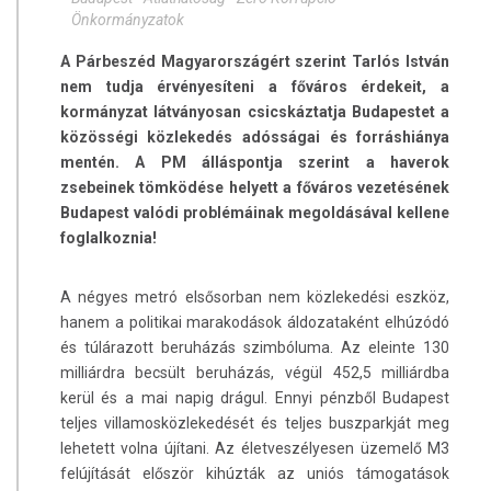
Önkormányzatok
A Párbeszéd Magyarországért szerint Tarlós István
nem tudja érvényesíteni a főváros érdekeit, a
kormányzat látványosan csicskáztatja Budapestet a
közösségi közlekedés adósságai és forráshiánya
mentén. A PM álláspontja szerint a haverok
zsebeinek tömködése helyett a főváros vezetésének
Budapest valódi problémáinak megoldásával kellene
foglalkoznia!
A négyes metró elsősorban nem közlekedési eszköz,
hanem a politikai marakodások áldozataként elhúzódó
és túlárazott beruházás szimbóluma. Az eleinte 130
milliárdra becsült beruházás, végül 452,5 milliárdba
kerül és a mai napig drágul. Ennyi pénzből Budapest
teljes villamosközlekedését és teljes buszparkját meg
lehetett volna újítani. Az életveszélyesen üzemelő M3
felújítását először kihúzták az uniós támogatások