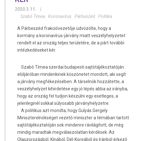
2020.3.11.
|
Szabó Tímea
Koronavírus
Párbeszéd
Politika
A Párbeszéd frakcióvezetője üdvözölte, hogy a
kormány a koronavírus-járvány miatt veszélyhelyzetet
rendelt el az ország teljes területére, de a párt további
intézkedéseket kér.
Szabó Tímea szerdai budapesti sajtótájékoztatóján
elöljáróban mindenkinek köszönetet mondott, aki segít
a járvány megfékezésében. A társelnök hozzátette, a
veszélyhelyzet kihirdetése egy jó lépés abba az irányba,
hogy az ország fel tudjon készülni egy esetleges, a
jelenleginél sokkal súlyosabb járványhelyzetre.
A politikus azt mondta, hogy Gulyás Gergely
Miniszterelnökséget vezető miniszter a témában tartott
sajtótájékoztatóján sok mindenre rávilágított, de még
mindig maradtak megválaszolatlan kérdések. Az
Olaszországból, Kínából, Dél-Koreából és Iránból érkező