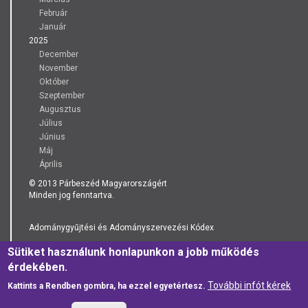
Február
Január
2025
December
November
Október
Szeptember
Augusztus
Július
Június
Máj
Április
© 2013 Párbeszéd Magyarországért
Minden jog fenntartva.
Adománygyűjtési és Adományszervezési Kódex
Sütiket használunk honlapunkon a jobb működés
Adatkezelési Tájékoztató
érdekében.
További infót kérek
Kattints a Rendben gombra, ha ezzel egyetértesz.