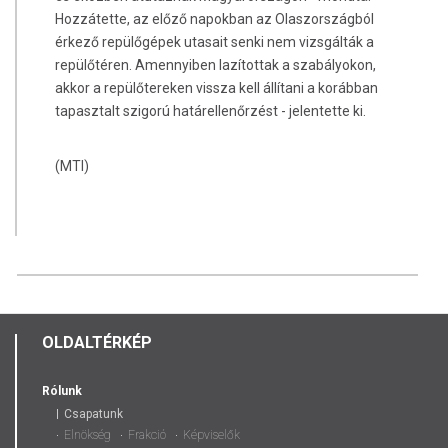
Hozzátette, az előző napokban az Olaszországból
érkező repülőgépek utasait senki nem vizsgálták a
repülőtéren. Amennyiben lazítottak a szabályokon,
akkor a repülőtereken vissza kell állítani a korábban
tapasztalt szigorú határellenőrzést - jelentette ki.
(MTI)
OLDALTÉRKÉP
Rólunk
Csapatunk
Elnökség
Frakció
Képviselők