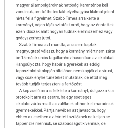
magyar állampolgároknak hatósági karanténba kell
vonulniuk, ami kéthetes lakhelyelhagyási tilalmat jelent -
hívta fel a figyelmet. Szabó Tímea arra kérte a
kormányt, adjon tájékoztatást arról, hogy az érintettek
ezen időszak alatt hogyan tudnak élelmiszerhez vagy
gyógyszerhez jutni.
Szabó Tímea azt mondta, arra sem kaptak
megnyugtató választ, hogy a kormány miért nem zárta
be 15 másik uniós tagállamhoz hasonlóan az iskolákat.
Hangsúlyozta, hogy habár a gyerekek az eddigi
tapasztalatok alapján általában nem kapják el a vírust,
vagy csak enyhe tüneteket mutatnak, de ettől még
tovább tudják terjeszteni a fertőzést.
A képviselő arra is felkérte a kormányt, dolgozza ki a
protokollt arra az esetre, ha egy esetleges
iskolabezárás miatt a szülőknek otthon kell maradniuk
gyermekeikkel. Pártja nevében azt javasolta, hogy
ebben az esetben az érintett szülőknek ne kelljen se
táppénzre menniük, se szabadságot kivenniük, de