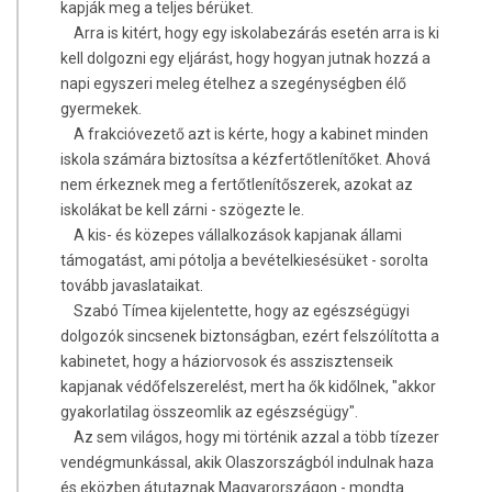
kapják meg a teljes bérüket.
Arra is kitért, hogy egy iskolabezárás esetén arra is ki
kell dolgozni egy eljárást, hogy hogyan jutnak hozzá a
napi egyszeri meleg ételhez a szegénységben élő
gyermekek.
A frakcióvezető azt is kérte, hogy a kabinet minden
iskola számára biztosítsa a kézfertőtlenítőket. Ahová
nem érkeznek meg a fertőtlenítőszerek, azokat az
iskolákat be kell zárni - szögezte le.
A kis- és közepes vállalkozások kapjanak állami
támogatást, ami pótolja a bevételkiesésüket - sorolta
tovább javaslataikat.
Szabó Tímea kijelentette, hogy az egészségügyi
dolgozók sincsenek biztonságban, ezért felszólította a
kabinetet, hogy a háziorvosok és asszisztenseik
kapjanak védőfelszerelést, mert ha ők kidőlnek, "akkor
gyakorlatilag összeomlik az egészségügy".
Az sem világos, hogy mi történik azzal a több tízezer
vendégmunkással, akik Olaszországból indulnak haza
és eközben átutaznak Magyarországon - mondta.