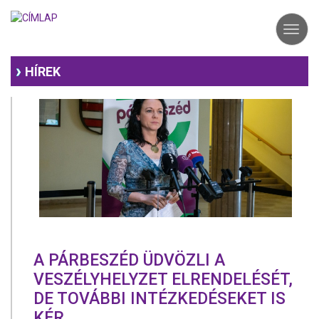
Ugrás
a
Toggl
tartalomra
navig
HÍREK
A PÁRBESZÉD ÜDVÖZLI A
VESZÉLYHELYZET ELRENDELÉSÉT,
DE TOVÁBBI INTÉZKEDÉSEKET IS
KÉR