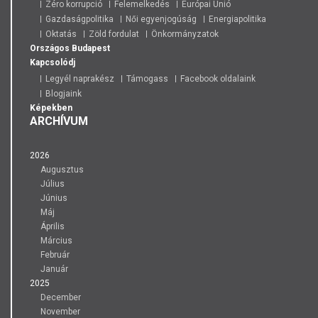
Zéro korrupció
Felemelkedés
Európai Unió
Gazdaságpolitika
Női egyenjogúság
Energiapolitika
Oktatás
Zöld fordulat
Önkormányzatok
Országos
Budapest
Kapcsolódj
Legyél naprakész
Támogass
Facebook oldalaink
Blogjaink
Képekben
ARCHÍVUM
2026
Augusztus
Július
Június
Máj
Április
Március
Február
Január
2025
December
November