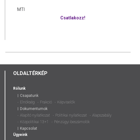
MTI
Csatlakozz!
OLDALTÉRKÉP
Rólunk
Csapatunk
Elnökség
Frakció
Képviselők
Dokumentumok
Alapító nyilatkozat
Politikai nyilatkozat
Alapszabály
Közpolitikai 13+1
Pénzügyi beszámolók
Kapcsolat
Ügyeink