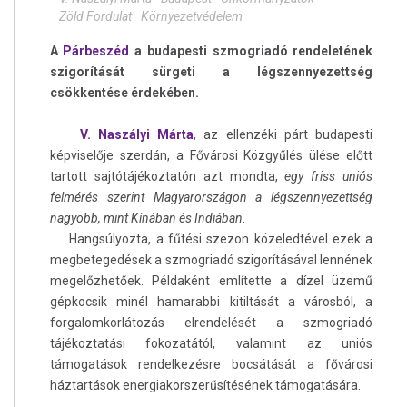
Zöld Fordulat
Környezetvédelem
A
Párbeszéd
a budapesti szmogriadó rendeletének
szigorítását sürgeti a légszennyezettség
csökkentése érdekében.
V. Naszályi Márta
, az ellenzéki párt budapesti
képviselője szerdán, a Fővárosi Közgyűlés ülése előtt
tartott sajtótájékoztatón azt mondta,
egy friss uniós
felmérés szerint Magyarországon a légszennyezettség
nagyobb, mint Kínában és Indiában
.
Hangsúlyozta, a fűtési szezon közeledtével ezek a
megbetegedések a szmogriadó szigorításával lennének
megelőzhetőek. Példaként említette a dízel üzemű
gépkocsik minél hamarabbi kitiltását a városból, a
forgalomkorlátozás elrendelését a szmogriadó
tájékoztatási fokozatától, valamint az uniós
támogatások rendelkezésre bocsátását a fővárosi
háztartások energiakorszerűsítésének támogatására.