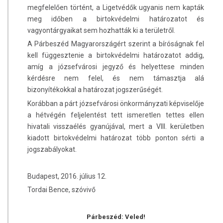
megfelelően történt, a Ligetvédők ugyanis nem kapták
meg időben a birtokvédelmi határozatot és
vagyontárgyaikat sem hozhatták ki a területről.
A Párbeszéd Magyarországért szerint a bíróságnak fel
kell függesztenie a birtokvédelmi határozatot addig,
amíg a józsefvárosi jegyző és helyettese minden
kérdésre nem felel, és nem támasztja alá
bizonyítékokkal a határozat jogszerűségét.
Korábban a párt józsefvárosi önkormányzati képviselője
a hétvégén feljelentést tett ismeretlen tettes ellen
hivatali visszaélés gyanújával, mert a VIII. kerületben
kiadott birtokvédelmi határozat több ponton sérti a
jogszabályokat.
Budapest, 2016. július 12.
Tordai Bence, szóvivő
Párbeszéd: Veled!