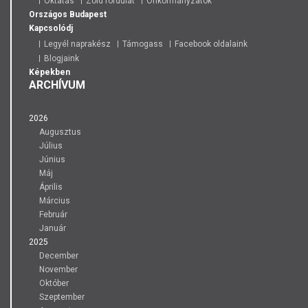
Oktatás
Zöld fordulat
Önkormányzatok
Országos
Budapest
Kapcsolódj
Legyél naprakész
Támogass
Facebook oldalaink
Blogjaink
Képekben
ARCHÍVUM
2026
Augusztus
Július
Június
Máj
Április
Március
Február
Január
2025
December
November
Október
Szeptember