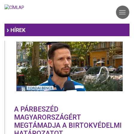
Ugrás
a
Toggl
tartalomra
navig
HÍREK
A PÁRBESZÉD
MAGYARORSZÁGÉRT
MEGTÁMADJA A BIRTOKVÉDELMI
HATÁROZATOT