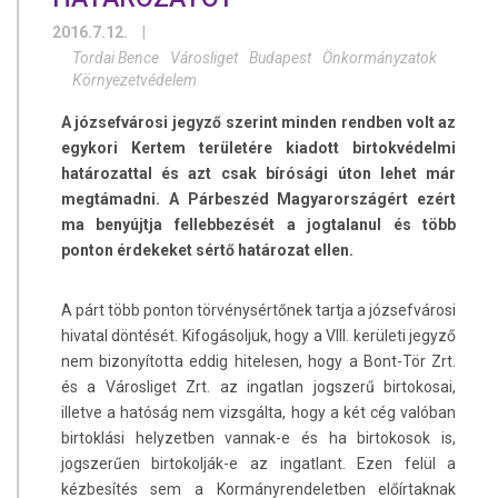
2016.7.12.
|
Tordai Bence
Városliget
Budapest
Önkormányzatok
Környezetvédelem
A józsefvárosi jegyző szerint minden rendben volt az
egykori Kertem területére kiadott birtokvédelmi
határozattal és azt csak bírósági úton lehet már
megtámadni. A Párbeszéd Magyarországért ezért
ma benyújtja fellebbezését a jogtalanul és több
ponton érdekeket sértő határozat ellen.
A párt több ponton törvénysértőnek tartja a józsefvárosi
hivatal döntését. Kifogásoljuk, hogy a VIII. kerületi jegyző
nem bizonyította eddig hitelesen, hogy a Bont-Tör Zrt.
és a Városliget Zrt. az ingatlan jogszerű birtokosai,
illetve a hatóság nem vizsgálta, hogy a két cég valóban
birtoklási helyzetben vannak-e és ha birtokosok is,
jogszerűen birtokolják-e az ingatlant. Ezen felül a
kézbesítés sem a Kormányrendeletben előírtaknak