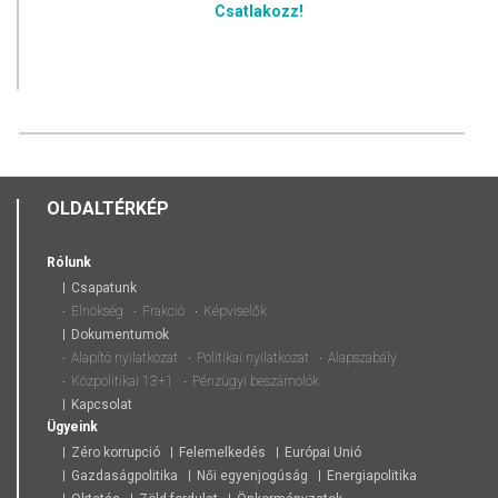
Csatlakozz!
OLDALTÉRKÉP
Rólunk
Csapatunk
Elnökség
Frakció
Képviselők
Dokumentumok
Alapító nyilatkozat
Politikai nyilatkozat
Alapszabály
Közpolitikai 13+1
Pénzügyi beszámolók
Kapcsolat
Ügyeink
Zéro korrupció
Felemelkedés
Európai Unió
Gazdaságpolitika
Női egyenjogúság
Energiapolitika