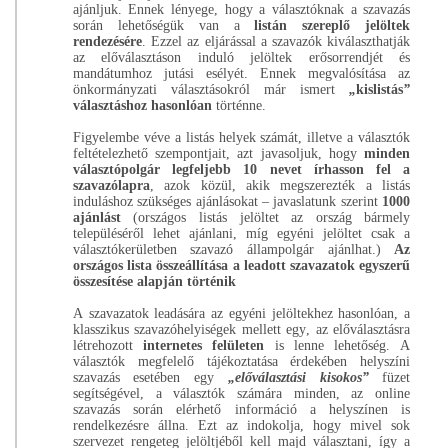
ajánljuk. Ennek lényege, hogy a választóknak a szavazás
során lehetőségük van a
listán szereplő jelöltek
rendezésére
. Ezzel az eljárással a szavazók kiválaszthatják
az előválasztáson induló jelöltek erősorrendjét és
mandátumhoz jutási esélyét. Ennek megvalósítása az
önkormányzati választásokról már ismert
„
kislistás
”
választáshoz hasonlóan
történne.
Figyelembe véve a listás helyek számát, illetve a választók
feltételezhető szempontjait, azt javasoljuk, hogy
minden
választópolgár legfeljebb 10 nevet írhasson fel a
szavazólapra
, azok közül, akik megszerezték a listás
induláshoz szükséges ajánlásokat – javaslatunk szerint
1000
ajánlást
(országos listás jelöltet az ország bármely
településéről lehet ajánlani, míg egyéni jelöltet csak a
választókerületben szavazó állampolgár ajánlhat.)
Az
országos lista összeállítása a leadott szavazatok egyszerű
összesítése alapján történik
A szavazatok leadására az egyéni jelöltekhez hasonlóan, a
klasszikus szavazóhelyiségek mellett egy, az előválasztásra
létrehozott
internetes felületen
is lenne lehetőség. A
választók megfelelő tájékoztatása érdekében helyszíni
szavazás esetében egy
„előválasztási kisokos”
füzet
segítségével, a választók számára minden, az online
szavazás során elérhető információ a helyszínen is
rendelkezésre állna. Ezt az indokolja, hogy mivel sok
szervezet rengeteg jelöltjéből kell majd választani, így a