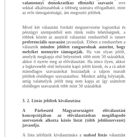
valamennyi demokratikus ellenzéki szavazót
: erre
sokkal alkalmasabbak a többség számára elfogadható, mint
az erős támogatottságú, ám megosztó jelöltek.
Mivel két választási forduló megszervezése logisztikai és
pénzügyi szempontból sem tűnik reális lehetőségnek, a
többek között az ausztrál választási rendszerből is ismert
preferenciális szavazást
javasoljuk. Ebben a rendszerben a
választók
minden jelöltet rangsorolnak aszerint, hogy
melyiket mennyire támogatják.
Ha van olyan jelölt,
amelyik megkapja első helyezések több mint 50 százalékát,
akkor ő nyerte meg az előválasztást. Ha nincs ilyen, akkor
a legkevesebb első helyezést kapó jelölt kiesik, és a rá adott
másodlagos szavazatokat hozzáadják a talpon maradt
jelöltek elsődleges szavazataihoz. Mindezt addig folytatják,
amíg valamelyik jelölt meg nem kapja az így számított
elsődleges szavazatok több mint 50 százalékát.
3. 2. Listás jelöltek kiválasztása
A Párbeszéd Magyarországért előválasztási
koncepciójában az előválasztásban megállapodó
szervezetek alkotta közös listát (több jelölőszervezet)
javasolja.
A lista jelöltjeik kiválasztására a
szabad listás
választást