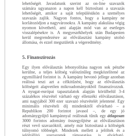
lehetőségét. Javaslatunk szerint az on-line szavazók
számára ugyanazon a napon kell biztosítani a szavazás
lehetőségét, amikor a saját településükön a személyes
szavazás zajlik. Nagyon fontos, hogy a kampány ne
korlátozódjon a nagyvárosokra. A kampány alakulása végig
nyomon követhető, ami alapján mód van az esetleges
visszalépésekre is. A megyeszékhelyek után Budapesten
kerül megrendezésre az előválasztási kampány utolsó
állomása, és ezzel megszületik a végeredmény.
5.
Finanszírozás
Egy ilyen előválasztás lebonyolítása nagyon sok pénzbe
kerülne, a teljes költség valószínűleg megközelítené az
egymilliárd forintot is. A kampány bevonó jellege azonban
reálissá teszi azt a célkitűzést, hogy az előválasztás
költségeit alapvetően mikroadományokból finanszírozzuk.
A nyugat-európai tapasztalatok alapján körülbelül 3-4
százalékos részvétel várható egy ellenzéki előválasztáson,
ami nagyjából 300 ezer szavazó részvételét jelentené. Egy
minimális részvételi díj mindenkitől elvárható – a
Republikon 200 forintot javasol –, de egy jó
adománygyűjtő kampánnyal reálisnak tűnik egy
átlagosan
3000 forintos adomány összegyűjtése az előválasztáson
részt vevő szavazóktól, amely már biztosítaná a költségek
túlnyomó többségét. Mindezek mellett a jelöltek és a
jelöltállító szervezetek támogatása is elvárható.