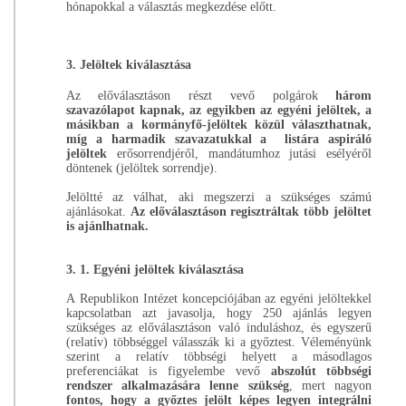
hónapokkal a választás megkezdése előtt.
3.
Jelöltek kiválasztása
Az előválasztáson részt vevő polgárok
három
szavazólapot kapnak, az egyikben az egyéni jelöltek, a
másikban a kormányfő-jelöltek közül választhatnak,
míg a harmadik szavazatukkal a listára aspiráló
jelöltek
erősorrendjéről, mandátumhoz jutási esélyéről
döntenek (jelöltek sorrendje).
Jelöltté az válhat, aki megszerzi a szükséges számú
ajánlásokat.
Az előválasztáson regisztráltak több jelöltet
is ajánlhatnak.
3. 1.
Egyéni jelöltek kiválasztása
A Republikon Intézet koncepciójában az egyéni jelöltekkel
kapcsolatban azt javasolja, hogy 250 ajánlás legyen
szükséges az előválasztáson való induláshoz, és egyszerű
(relatív) többséggel válasszák ki a győztest. Véleményünk
szerint a relatív többségi helyett a másodlagos
preferenciákat is figyelembe vevő
abszolút többségi
rendszer alkalmazására lenne szükség
, mert nagyon
fontos, hogy a győztes jelölt képes legyen integrálni