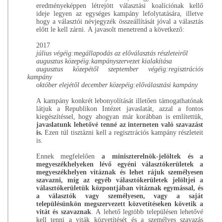
eredményeképpen létrejött választási koalíciónak kellő
ideje legyen az egységes kampány lefolytatására, illetve
hogy a választói névjegyzék összeállítását jóval a választás
előtt le kell zárni. A javasolt menetrend a következő:
2017
július végéig:megállapodás az előválasztás részleteiről
augusztus közepéig:kampányszervezet kialakítása
augusztus közepétől szeptember végéig:regisztrációs
kampány
október elejétől december közepéig:előválasztási kampány
A kampány konkrét lebonyolítását illetően támogathatónak
látjuk a Republikon Intézet javaslatát, azzal a fontos
kiegészítéssel, hogy ahogyan már korábban is említettük,
javaslatunk lehetővé tenné az interneten való szavazást
is.
Ezen túl tisztázni kell a regisztrációs kampány részleteit
is.
Ennek megfelelően
a miniszterelnök-jelöltek és a
megyeszékhelyeken lévő egyéni választókerületek a
megyeszékhelyen vitáznak és lehet rájuk személyesen
szavazni, míg az egyéb választókerületek jelöltjei a
választókerületük központjában vitáznak egymással, és
a választók vagy személyesen, vagy a saját
településünkön megszervezett közvetítéseken követik a
vitát és szavaznak
. A lehető legtöbb településen lehetővé
kell tenni a viták közvetítését és a személyes szavazás