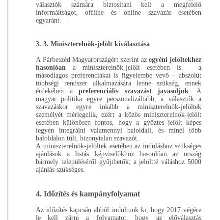
választók számára biztosítani kell a megfelelő
informáltságot, offline és online szavazás esetében
egyaránt.
3. 3.
Miniszterelnök-jelölt kiválasztása
A Párbeszéd Magyarországért szerint az
egyéni jelöltekhez
hasonlóan
a miniszterelnök-jelölt esetében is – a
másodlagos preferenciákat is figyelembe vevő – abszolút
többségi rendszer alkalmazására lenne szükség, ennek
érdekében a
preferenciális szavazást javasoljuk
. A
magyar politika egyre perszonalizáltabb, a választók a
szavazáskor egyre inkább a miniszterelnök-jelöltek
személyét mérlegelik, ezért a közös miniszterelnök-jelölt
esetében különösen fontos, hogy a győztes jelölt képes
legyen integrálni valamennyi baloldali, és minél több
baloldalon túli, bizonytalan szavazót.
A miniszterelnök-jelöltek esetében az induláshoz szükséges
ajánlások a listás képviselőkhöz hasonlóan az ország
bármely településéről gyűjthetők; a jelöltté váláshoz 5000
ajánlás szükséges.
4.
Időzítés és kampányfolyamat
Az időzítés kapcsán abból indultunk ki, hogy 2017 végére
le kell zárni a folyamatot, hogy az előválasztás