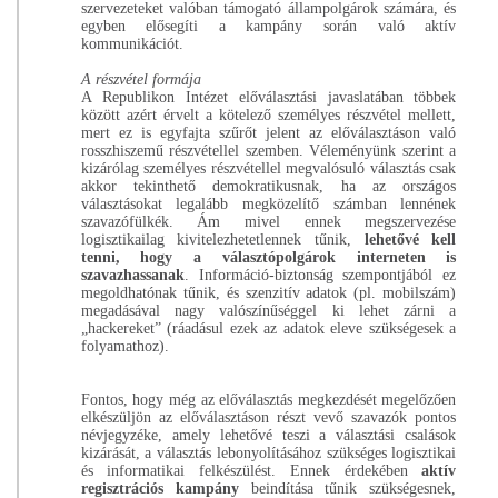
szervezeteket valóban támogató állampolgárok számára, és
egyben elősegíti a kampány során való aktív
kommunikációt.
A részvétel formája
A Republikon Intézet előválasztási javaslatában többek
között azért érvelt a kötelező személyes részvétel mellett,
mert ez is egyfajta szűrőt jelent az előválasztáson való
rosszhiszemű részvétellel szemben. Véleményünk szerint a
kizárólag személyes részvétellel megvalósuló választás csak
akkor tekinthető demokratikusnak, ha az országos
választásokat legalább megközelítő számban lennének
szavazófülkék. Ám mivel ennek megszervezése
logisztikailag kivitelezhetetlennek tűnik,
lehetővé kell
tenni, hogy a választópolgárok interneten is
szavazhassanak
. Információ-biztonság szempontjából ez
megoldhatónak tűnik, és szenzitív adatok (pl. mobilszám)
megadásával nagy valószínűséggel ki lehet zárni a
„hackereket” (ráadásul ezek az adatok eleve szükségesek a
folyamathoz).
Fontos, hogy még az előválasztás megkezdését megelőzően
elkészüljön az előválasztáson részt vevő szavazók pontos
névjegyzéke, amely lehetővé teszi a választási csalások
kizárását, a választás lebonyolításához szükséges logisztikai
és informatikai felkészülést. Ennek érdekében
aktív
regisztrációs kampány
beindítása tűnik szükségesnek,