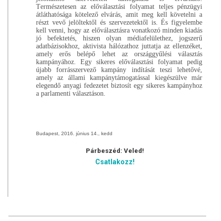
Természetesen az előválasztási folyamat teljes pénzügyi
átláthatósága kötelező elvárás, amit meg kell követelni a
részt vevő jelöltektől és szervezetektől is. És figyelembe
kell venni, hogy az előválasztásra vonatkozó minden kiadás
jó befektetés, hiszen olyan médiafelülethez, jogszerű
adatbázisokhoz, aktivista hálózathoz juttatja az ellenzéket,
amely erős belépő lehet az országgyűlési választás
kampányához. Egy sikeres előválasztási folyamat pedig
újabb forrásszervező kampány indítását teszi lehetővé,
amely az állami kampánytámogatással kiegészülve már
elegendő anyagi fedezetet biztosít egy sikeres kampányhoz
a parlamenti választáson.
Budapest, 2016. június 14., kedd
Párbeszéd: Veled!
Csatlakozz!