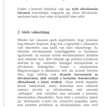
Ezeket a kedvező hatásokat csak egy
nyílt előválasztási
folyamat
biztosíthatja, magyarán egy olyan előválasztás,
amelyben bárki részt vehet és bárkiből lehet jelölt.
2.
Aktív választójog
Minden fair választás egyik alapfeltétele, hogy pontosan
meg lehessen állapítani, hogy kik a jogosultak a választáson
való részvételre, azaz kinek van aktív választójoga. Az
ellenzéki előválasztással összefüggésben ez korántsem
egyértelmű. Az európai nyitott előválasztásokon általában
azok vehetnek részt, akik vállalják egy politikai nyilatkozat
aláírását és egy minimális összeggel hozzájárulnak az
előválasztás költségeihez. Ezeket a szempontokat
Magyarországon is alkalmazni kell, ám javasolt bővíteni
őket, hogy valóban csak
olyanok szavazzanak az
előválasztáson, akik osztják a kormány demokratikus
ellenzékének a közös értékeit
. Olyan szűrők beépítése
látszik indokoltnak, amely elsősorban azon választók
számára növelik az előválasztáson való részvétel
„költségeit”, akik valójában nem tartoznak a kormány
demokratikus ellenzékéhez. Ilyen lehet a személyes adatok
(pl. telefonszám, e-mail cím, postacím) megadása, amely
nem jelenthet problémát az előválasztásban részt vevő