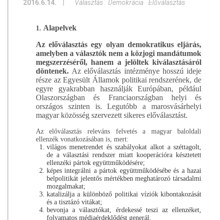
2016.6.14.
|
Választás
Demokrácia
Előválasztás
Alapelvek
1.
Az előválasztás egy olyan demokratikus eljárás,
amelyben a választók nem a közjogi mandátumok
megszerzéséről, hanem a jelöltek kiválasztásáról
döntenek.
Az előválasztás intézménye hosszú ideje
része az Egyesült Államok politikai rendszerének, de
egyre gyakrabban használják Európában, például
Olaszországban és Franciaországban helyi és
országos szinten is. Legutóbb a marosvásárhelyi
magyar közösség szervezett sikeres előválasztást.
Az előválasztás releváns felvetés a magyar baloldali
ellenzék vonatkozásában is, mert:
világos menetrendet és szabályokat alkot a széttagolt,
de a választási rendszer miatt kooperációra késztetett
ellenzéki pártok együttműködésére;
képes integrálni a pártok együttműködésébe és a hazai
belpolitikát jelentős mértékben meghatározó társadalmi
mozgalmakat;
katalizálja a különböző politikai víziók kibontakozását
és a tisztázó vitákat;
bevonja a választókat, érdekessé teszi az ellenzéket,
folyamatos médiaérdeklődést generál.