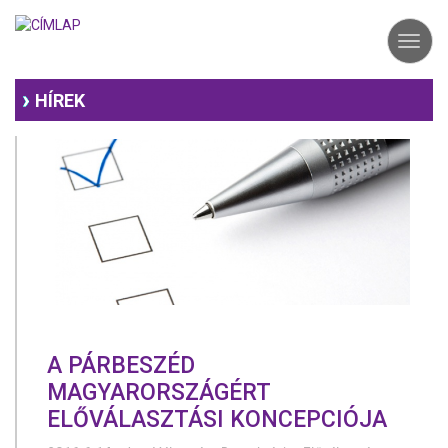
Ugrás
a
Toggl
tartalomra
navig
HÍREK
A PÁRBESZÉD
MAGYARORSZÁGÉRT
ELŐVÁLASZTÁSI KONCEPCIÓJA