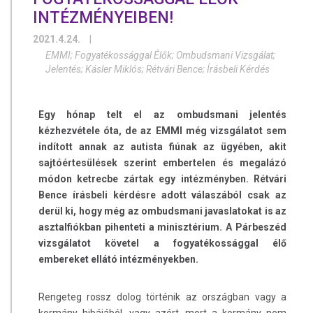
INTÉZMÉNYEIBEN!
2021.4.24.
|
EMMI; Fogyatékossággal Élők; Ombudsmani Vizsgálat;
Jelentés; Kásler Miklós; Rétvári Bence; Írásbeli Kérdés
Egy hónap telt el az ombudsmani jelentés
kézhezvétele óta, de az EMMI még vizsgálatot sem
indított annak az autista fiúnak az ügyében, akit
sajtóértesülések szerint embertelen és megalázó
módon ketrecbe zártak egy intézményben. Rétvári
Bence írásbeli kérdésre adott válaszából csak az
derül ki, hogy még az ombudsmani javaslatokat is az
asztalfiókban pihenteti a minisztérium. A Párbeszéd
vizsgálatot követel a fogyatékossággal élő
embereket ellátó intézményekben.
Rengeteg rossz dolog történik az országban vagy a