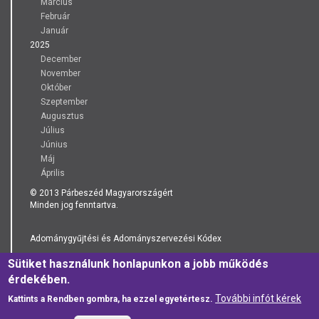
Március
Február
Január
2025
December
November
Október
Szeptember
Augusztus
Július
Június
Máj
Április
© 2013 Párbeszéd Magyarországért
Minden jog fenntartva.
Adománygyűjtési és Adományszervezési Kódex
Sütiket használunk honlapunkon a jobb működés
Adatkezelési Tájékoztató
érdekében.
További infót kérek
Kattints a Rendben gombra, ha ezzel egyetértesz.