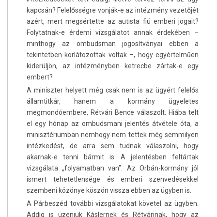
kapcsán? Felelősségre vonják-e az intézmény vezetőjét
azért, mert megsértette az autista fiú emberi jogait?
Folytatnak-e érdemi vizsgálatot annak érdekében –
minthogy az ombudsman jogosítványai ebben a
tekintetben korlátozottak voltak –, hogy egyértelműen
kiderüljön, az intézményben ketrecbe zártak-e egy
embert?
A miniszter helyett még csak nem is az ügyért felelős
államtitkár, hanem a kormány ügyeletes
megmondóembere, Rétvári Bence válaszolt. Hiába telt
el egy hónap az ombudsmani jelentés átvétele óta, a
minisztériumban nemhogy nem tettek még semmilyen
intézkedést, de arra sem tudnak válaszolni, hogy
akarnak-e tenni bármit is. A jelentésben feltártak
vizsgálata „folyamatban van”. Az Orbán-kormány jól
ismert tehetetlensége és emberi szenvedésekkel
szembeni közönye köszön vissza ebben az ügyben is.
A Párbeszéd további vizsgálatokat követel az ügyben.
Addig is üzenjük Káslernek és Rétvárinak, hogy az