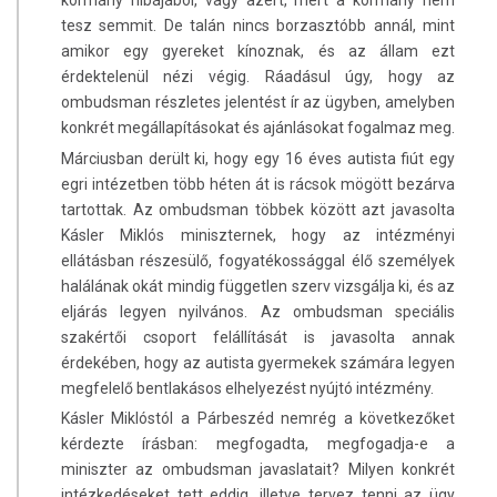
kormány hibájából, vagy azért, mert a kormány nem
tesz semmit. De talán nincs borzasztóbb annál, mint
amikor egy gyereket kínoznak, és az állam ezt
érdektelenül nézi végig. Ráadásul úgy, hogy az
ombudsman részletes jelentést ír az ügyben, amelyben
konkrét megállapításokat és ajánlásokat fogalmaz meg.
Márciusban derült ki, hogy egy 16 éves autista fiút egy
egri intézetben több héten át is rácsok mögött bezárva
tartottak. Az ombudsman többek között azt javasolta
Kásler Miklós miniszternek, hogy az intézményi
ellátásban részesülő, fogyatékossággal élő személyek
halálának okát mindig független szerv vizsgálja ki, és az
eljárás legyen nyilvános. Az ombudsman speciális
szakértői csoport felállítását is javasolta annak
érdekében, hogy az autista gyermekek számára legyen
megfelelő bentlakásos elhelyezést nyújtó intézmény.
Kásler Miklóstól a Párbeszéd nemrég a következőket
kérdezte írásban: megfogadta, megfogadja-e a
miniszter az ombudsman javaslatait? Milyen konkrét
intézkedéseket tett eddig, illetve tervez tenni az ügy