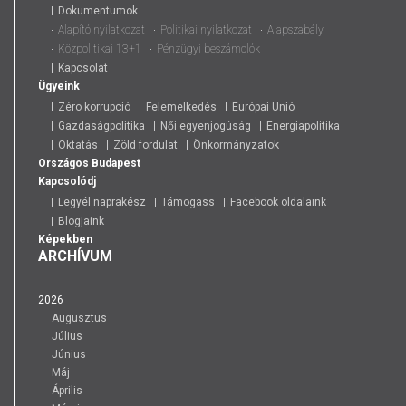
Dokumentumok
Alapító nyilatkozat
Politikai nyilatkozat
Alapszabály
Közpolitikai 13+1
Pénzügyi beszámolók
Kapcsolat
Ügyeink
Zéro korrupció
Felemelkedés
Európai Unió
Gazdaságpolitika
Női egyenjogúság
Energiapolitika
Oktatás
Zöld fordulat
Önkormányzatok
Országos
Budapest
Kapcsolódj
Legyél naprakész
Támogass
Facebook oldalaink
Blogjaink
Képekben
ARCHÍVUM
2026
Augusztus
Július
Június
Máj
Április