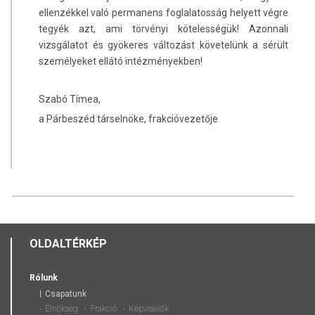
ellenzékkel való permanens foglalatosság helyett végre
tegyék azt, ami törvényi kötelességük! Azonnali
vizsgálatot és gyökeres változást követelünk a sérült
személyeket ellátó intézményekben!
Szabó Tímea,
a Párbeszéd társelnöke, frakcióvezetője
OLDALTÉRKÉP
Rólunk
Csapatunk
Elnökség
Frakció
Képviselők