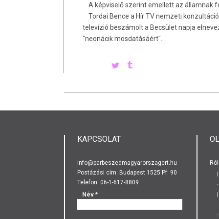
A képviselő szerint emellett az államnak f
Tordai Bence a Hír TV nemzeti konzultációró
televízió beszámolt a Becsület napja elnev
"neonácik mosdatásáért".
KAPCSOLAT
O
info@parbeszedmagyarorszagert.hu
Ról
Postázási cím: Budapest 1525 Pf: 90
Telefon: 06-1-617-8809
Név
*