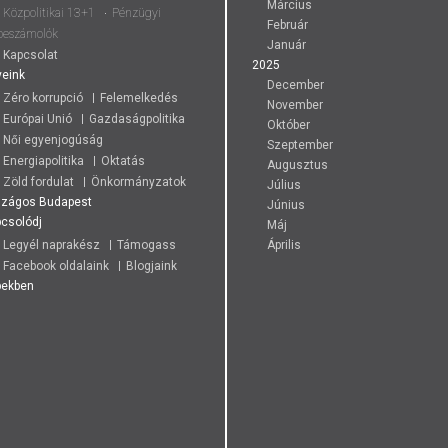
Március
Közpolitikai 13+1
Pénzügyi
Február
beszámolók
Január
Kapcsolat
2025
eink
December
Zéro korrupció
Felemelkedés
November
Európai Unió
Gazdaságpolitika
Október
Női egyenjogúság
Szeptember
Energiapolitika
Oktatás
Augusztus
Zöld fordulat
Önkormányzatok
Július
szágos
Budapest
Június
csolódj
Máj
Legyél naprakész
Támogass
Április
Facebook oldalaink
Blogjaink
pekben