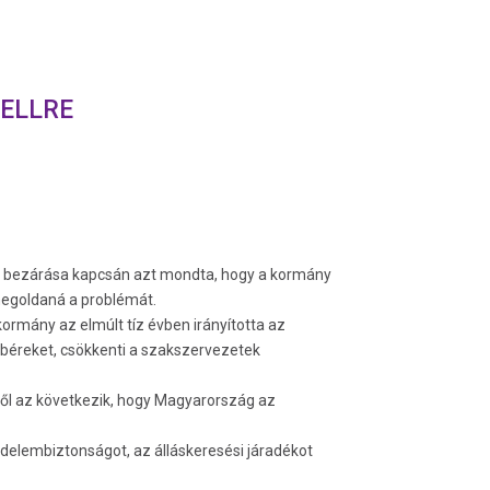
DELLRE
gyár bezárása kapcsán azt mondta, hogy a kormány
 megoldaná a problémát.
kormány az elmúlt tíz évben irányította az
a béreket, csökkenti a szakszervezetek
iből az következik, hogy Magyarország az
delembiztonságot, az álláskeresési járadékot