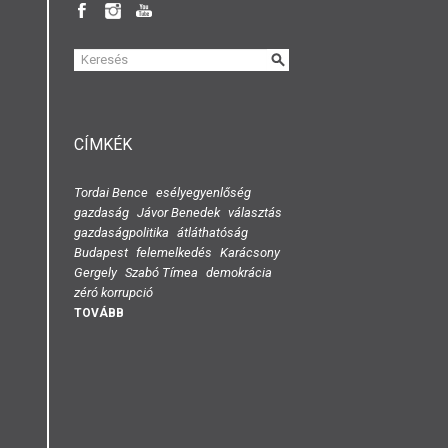
KERESÉS
ŰRLAP
CÍMKÉK
Tordai Bence
esélyegyenlőség
gazdaság
Jávor Benedek
választás
gazdaságpolitika
átláthatóság
Budapest
felemelkedés
Karácsony
Gergely
Szabó Tímea
demokrácia
zéró korrupció
TOVÁBB