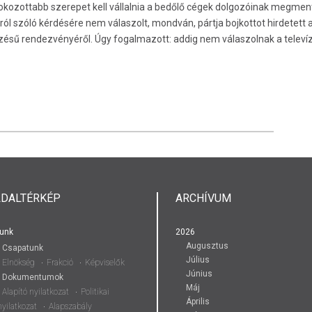
okozottabb szerepet kell vállalnia a bedőlő cégek dolgozóinak megme
l szóló kérdésére nem válaszolt, mondván, pártja bojkottot hirdetett a 
ezésű rendezvényéről. Úgy fogalmazott: addig nem válaszolnak a televí
LDALTÉRKÉP
ARCHÍVUM
unk
2026
Augusztus
Csapatunk
Július
Elnökség
Frakció
Képviselők
Június
Dokumentumok
Máj
Alapító nyilatkozat
Politikai
Április
nyilatkozat
Alapszabály