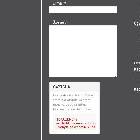
E-mail
*
Üzenet
*
Ügy
Or
Kap
CAPTCHA
Ké
Ez a kérdés teszteli, hogy vajon
ember-e a látogató, valamint
megelőzi az automatikus
kéretlen üzenetek beküldését.