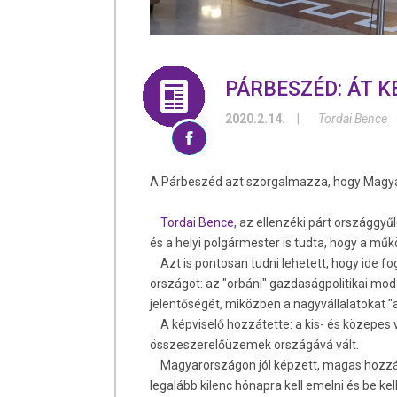
PÁRBESZÉD: ÁT K
2020.2.14.
|
Tordai Bence
A Párbeszéd azt szorgalmazza, hogy Magyar
Tordai Bence
, az ellenzéki párt országgy
és a helyi polgármester is tudta, hogy a mű
Azt is pontosan tudni lehetett, hogy ide fo
országot: az "orbáni" gazdaságpolitikai mode
jelentőségét, miközben a nagyvállalatokat "
A képviselő hozzátette: a kis- és közepes v
összeszerelőüzemek országává vált.
Magyarországon jól képzett, magas hozzáado
legalább kilenc hónapra kell emelni és be kel