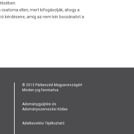
ntésében.
csatorna ellen, mert kifogásolják, ahogy a
zió kérdéseire, amíg az nem kér bocsánatot a
© 2013 Párbeszéd Magyarországért
Minden jog fenntartva.
Adománygyűjtési és
Adományszervezési Kódex
Adatkezelési Tájékoztató