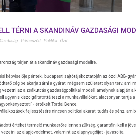
ELL TÉRNI A SKANDINÁV GAZDASÁGI MO
Gazdaság
Párbeszéd
Politika
Ózd
ország térjen át a skandináv gazdasági modellre.
űlési képviselője pénteki, budapesti sajtótájékoztatóján az ózdi ABB-
ködtető cég be akarja zárni a gyárat, mégsem született olyan terv, ami
g vezetni az a zsákutcás gazdaságpolitikai modell, amelynek alapján a 
ll ugyanis kiszolgáltatottá teszi a munkavállalókat, alacsonyan tartja 
agyonkényezteti" - értékelt Tordai Bence.
állalkozások fejlesztésére nincsen politikai akarat, tudás és pénz, am
tt értéket termelő munkaerőre lenne szükség, garantálni kell a jöve
l vezetni az alapjövedelmet, valamint az alapnyugdíjat - javasolta.