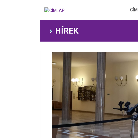
Ugrás
a
CÍM
tartalomra
HÍREK