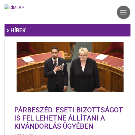
Ugrás
a
Toggl
tartalomra
navig
HÍREK
PÁRBESZÉD: ESETI BIZOTTSÁGOT
IS FEL LEHETNE ÁLLÍTANI A
KIVÁNDORLÁS ÜGYÉBEN