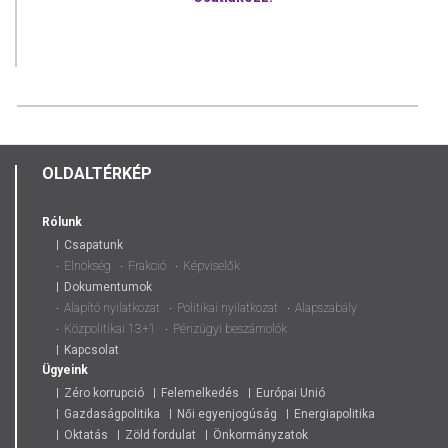
OLDALTÉRKÉP
Rólunk
Csapatunk
Elnökség
Frakció
Képviselők
Dokumentumok
Alapító nyilatkozat
Politikai nyilatkozat
Alapszabály
Közpolitikai 13+1
Pénzügyi beszámolók
Kapcsolat
Ügyeink
Zéro korrupció
Felemelkedés
Európai Unió
Gazdaságpolitika
Női egyenjogúság
Energiapolitika
Oktatás
Zöld fordulat
Önkormányzatok