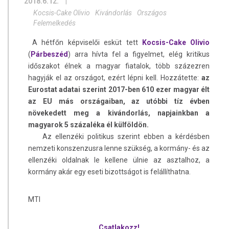
2018.6.12.
|
Kocsis-Cake Olivio
Kivándorlás
Országos
Felemelkedés
A hétfőn képviselői esküt tett
Kocsis-Cake Olivio
(
Párbeszéd
) arra hívta fel a figyelmet, elég kritikus
időszakot élnek a magyar fiatalok, több százezren
hagyják el az országot, ezért lépni kell. Hozzátette:
az
Eurostat adatai szerint 2017-ben 610 ezer magyar élt
az EU más országaiban, az utóbbi tíz évben
növekedett meg a kivándorlás, napjainkban a
magyarok 5 százaléka él külföldön.
Az ellenzéki politikus szerint ebben a kérdésben
nemzeti konszenzusra lenne szükség, a kormány- és az
ellenzéki oldalnak le kellene ülnie az asztalhoz, a
kormány akár egy eseti bizottságot is felállíthatna.
MTI
Csatlakozz!