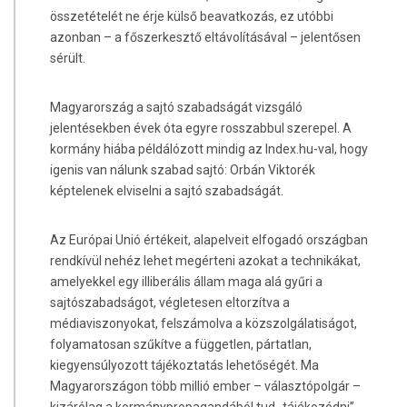
összetételét ne érje külső beavatkozás, ez utóbbi
azonban – a főszerkesztő eltávolításával – jelentősen
sérült.
Magyarország a sajtó szabadságát vizsgáló
jelentésekben évek óta egyre rosszabbul szerepel. A
kormány hiába példálózott mindig az Index.hu-val, hogy
igenis van nálunk szabad sajtó: Orbán Viktorék
képtelenek elviselni a sajtó szabadságát.
Az Európai Unió értékeit, alapelveit elfogadó országban
rendkívül nehéz lehet megérteni azokat a technikákat,
amelyekkel egy illiberális állam maga alá gyűri a
sajtószabadságot, végletesen eltorzítva a
médiaviszonyokat, felszámolva a közszolgálatiságot,
folyamatosan szűkítve a független, pártatlan,
kiegyensúlyozott tájékoztatás lehetőségét. Ma
Magyarországon több millió ember – választópolgár –