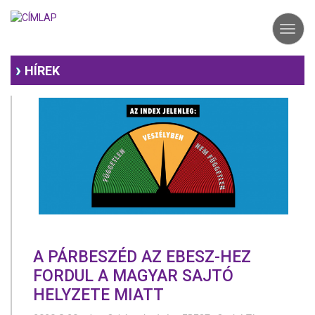
Ugrás
a
Toggl
tartalomra
navig
HÍREK
A PÁRBESZÉD AZ EBESZ-HEZ
FORDUL A MAGYAR SAJTÓ
HELYZETE MIATT