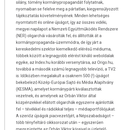
silány, tömény kormánypropagandát folytatnak,
nyomaiban se felelve meg a pártatlan, kiegyensúlyozott
tájékoztatás követelményének. Minden lehetséges
nyomtatott és online újságot, így az összes vidéki,
megyei napilapot a Nemzeti Együttműködés Rendszere
(NER) oligarchái vásárolták fel, és állították át a
kormánypropaganda-üzemmódra, de így járt a
kereskedelmi szektor kiemelkedő elérésű médiuma,
többek között a legnagyobb elérést kínáló weboldalak
egyike, az Index.hu korábbi versenytársa, az Origo.hu,
továbbá a második számú legnagyobb televízió, a TV2
is. Időközben megalakult a csaknem 500 (!) újságot
bekebelező Közép-Európai Sajtó és Média Alapítvány
(KESMA), amelyet kormánypárti kiválasztottak
vezetnek, és amelynek az Orbán Viktor által
közpénzekkel ellátott oligarchák egyszerre ajánlották
fel – tévékkel és rádiókkal teljes – médiaportfóliójukat.
A szeriőz újságok piacvezetőjét, a Népszabadságot –
több tényfeltáró cikksorozat után – egyszerűen
megszüntette az Orbán Viktor köreivel is üzletelő