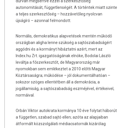
durván megsértve ezzel a szerkesztőség
autonomitását, függetlenségét. A történtek miatt szinte
a teljes szerkesztőség – hozzávetőleg nyolcvan
újságíró – azonnal felmondott.
Normális, demokratikus alapvetések mentén működő
országban aligha lenne szükség a sajtószabadságért
aggódni és a kormányt hibáztatni azért, mert az
Index.hu Zrt. igazgatóságának elnöke, Bodolai László
leváltja a főszerkesztőt, de Magyarország már
nyomokban sem emlékeztet a 2010 előtti Magyar
Köztársaságra; működése – jól dokumentálhatóan –
sokszor szöges ellentétben áll a demokrácia, a
jogállamiság, a sajtószabadság eszméjével, értékeivel,
normáival.
Orbán Viktor autokrata kormánya 10 éve folytat háborút
a független, szabad sajtó ellen; azóta az alapjaiban
átformált közszolgálati médiacsatornák kizárólag