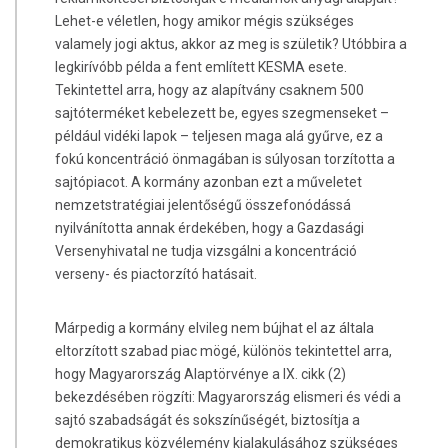
Lehet-e véletlen, hogy amikor mégis szükséges
valamely jogi aktus, akkor az meg is születik? Utóbbira a
legkirívóbb példa a fent említett KESMA esete.
Tekintettel arra, hogy az alapítvány csaknem 500
sajtóterméket kebelezett be, egyes szegmenseket –
például vidéki lapok – teljesen maga alá gyűrve, ez a
fokú koncentráció önmagában is súlyosan torzította a
sajtópiacot. A kormány azonban ezt a műveletet
nemzetstratégiai jelentőségű összefonódássá
nyilvánította annak érdekében, hogy a Gazdasági
Versenyhivatal ne tudja vizsgálni a koncentráció
verseny- és piactorzító hatásait.
Márpedig a kormány elvileg nem bújhat el az általa
eltorzított szabad piac mögé, különös tekintettel arra,
hogy Magyarország Alaptörvénye a IX. cikk (2)
bekezdésében rögzíti: Magyarország elismeri és védi a
sajtó szabadságát és sokszínűségét, biztosítja a
demokratikus közvélemény kialakulásához szükséges