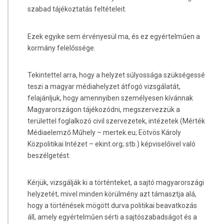
szabad tájékoztatás feltételeit.
Ezek egyike sem érvényesül ma, és ez egyértelműen a
kormány felelőssége.
Tekintettel arra, hogy a helyzet súlyossága szükségessé
teszi a magyar médiahelyzet átfogó vizsgálatát,
felajánljuk, hogy amennyiben személyesen kívánnak
Magyarországon tájékozódni, megszervezzük a
területtel foglalkozó civil szervezetek, intézetek (Mérték
Médiaelemző Műhely – mertek.eu; Eötvös Károly
Közpolitikai Intézet – ekint.org; stb.) képviselőivel való
beszélgetést.
Kérjük, vizsgálják ki a történteket, a sajtó magyarországi
helyzetét, mivel minden körülmény azt támasztja alá,
hogy a történések mögött durva politikai beavatkozás
áll, amely egyértelműen sérti a sajtószabadságot és a