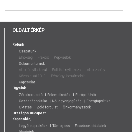
OLDALTÉRKÉP
Rólunk
Csapatunk
Elnökség
Frakció
Képviselők
Dokumentumok
Alapító nyilatkozat
Politikai nyilatkozat
Alapszabály
Közpolitikai 13+1
Pénzügyi beszámolók
Kapcsolat
Ügyeink
Zéro korrupció
Felemelkedés
Európai Unió
Gazdaságpolitika
Női egyenjogúság
Energiapolitika
Oktatás
Zöld fordulat
Önkormányzatok
Országos
Budapest
Kapcsolódj
Legyél naprakész
Támogass
Facebook oldalaink