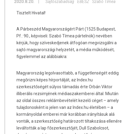
2020.8.20.
|
Sajtószabadság
EBESZ
Szabó Tímea
Tisztelt Hivatal!
A Párbeszéd Magyarországért Párt (1525 Budapest,
Pf.: 90., képviseli: Szabó Tímea pártelnök) nevében
kérjük, hogy szíveskedjenek átfogóan megvizsgálni a
sajtó magyarországi helyzetét, a média működését,
figyelemmel az alábbiakra:
Magyarország legolvasottabb, a függetlenségét eddig
megőrizni képes hírportálját, az Index.hu
szerkesztőségét súlyos támadás érte Orbán Viktor
illiberális rezsimjének médiaszakemberei által. Miután
az oldal összes reklámbevételét kezelő céget – amely
tulajdonosként is jelen van az Index.hu életében – a
kormányoldal emberei már korábban irányításuk alá
vonták, a szerkesztőség határozott tiltakozása ellenére
leváltották a lap főszerkesztőjét, Dull Szabolcsot,