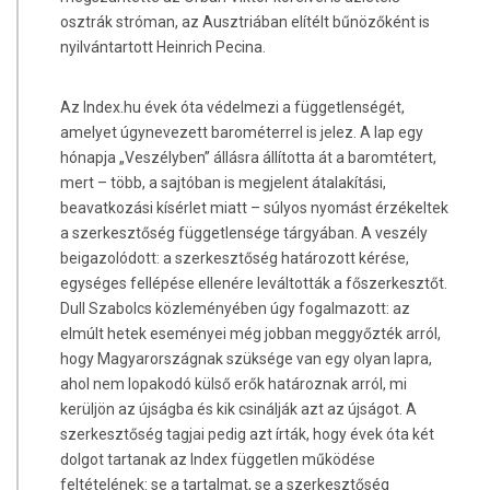
osztrák stróman, az Ausztriában elítélt bűnözőként is
nyilvántartott Heinrich Pecina.
Az Index.hu évek óta védelmezi a függetlenségét,
amelyet úgynevezett barométerrel is jelez. A lap egy
hónapja „Veszélyben” állásra állította át a baromtétert,
mert – több, a sajtóban is megjelent átalakítási,
beavatkozási kísérlet miatt – súlyos nyomást érzékeltek
a szerkesztőség függetlensége tárgyában. A veszély
beigazolódott: a szerkesztőség határozott kérése,
egységes fellépése ellenére leváltották a főszerkesztőt.
Dull Szabolcs közleményében úgy fogalmazott: az
elmúlt hetek eseményei még jobban meggyőzték arról,
hogy Magyarországnak szüksége van egy olyan lapra,
ahol nem lopakodó külső erők határoznak arról, mi
kerüljön az újságba és kik csinálják azt az újságot. A
szerkesztőség tagjai pedig azt írták, hogy évek óta két
dolgot tartanak az Index független működése
feltételének: se a tartalmat, se a szerkesztőség