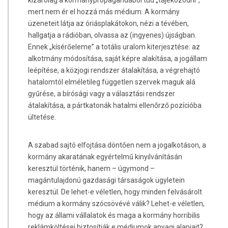
kizárólag a kormánypropagandából tud „tájékozódni”,
mert nem ér el hozzá más médium. A kormány
üzeneteit látja az óriásplakátokon, nézi a tévében,
hallgatja a rádióban, olvassa az (ingyenes) újságban.
Ennek „kísérőeleme” a totális uralom kiterjesztése: az
alkotmány módosítása, saját képre alakítása, a jogállam
leépítése, a közjogi rendszer átalakítása, a végrehajtó
hatalomtól elméletileg független szervek maguk alá
gyűrése, a bírósági vagy a választási rendszer
átalakítása, a pártkatonák hatalmi ellenőrző pozícióba
ültetése.
A szabad sajtó elfojtása döntően nem a jogalkotáson, a
kormány akaratának egyértelmű kinyilvánításán
keresztül történik, hanem – úgymond –
magántulajdonú gazdasági társaságok ügyletein
keresztül. De lehet-e véletlen, hogy minden felvásárolt
médium a kormány szócsövévé válik? Lehet-e véletlen,
hogy az állami vállalatok és maga a kormány horribilis
reklámköltései biztosítják e médiumok anyagi alapjait?