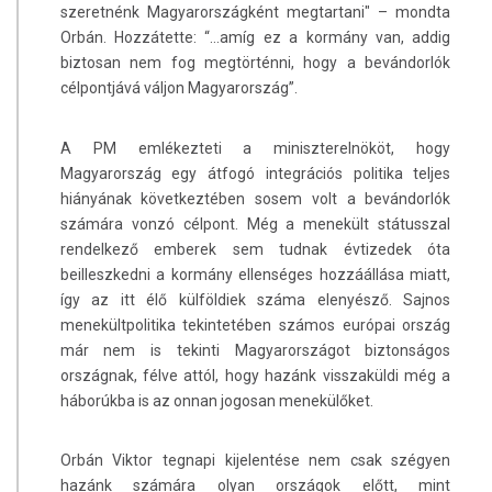
szeretnénk Magyarországként megtartani" – mondta
Orbán. Hozzátette: “…amíg ez a kormány van, addig
biztosan nem fog megtörténni, hogy a bevándorlók
célpontjává váljon Magyarország”.
A PM emlékezteti a miniszterelnököt, hogy
Magyarország egy átfogó integrációs politika teljes
hiányának következtében sosem volt a bevándorlók
számára vonzó célpont. Még a menekült státusszal
rendelkező emberek sem tudnak évtizedek óta
beilleszkedni a kormány ellenséges hozzáállása miatt,
így az itt élő külföldiek száma elenyésző. Sajnos
menekültpolitika tekintetében számos európai ország
már nem is tekinti Magyarországot biztonságos
országnak, félve attól, hogy hazánk visszaküldi még a
háborúkba is az onnan jogosan menekülőket.
Orbán Viktor tegnapi kijelentése nem csak szégyen
hazánk számára olyan országok előtt, mint