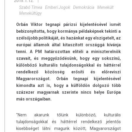
2015.1.12.
|
Szabó Tímea
Emberi Jogok
Demokrácia
Menekült
Menekültügy
Orbán Viktor tegnapi párizsi kijelentésével ismét
bebizonyította, hogy kormánya példaképnek tekinti a
szélsőjobb politikáját, és hazánkat egy elszigetelt, az
európai államok által kitaszított országgá kívánja
tenni. A PM határozottan elítéli a miniszterelnök
szavait, és meggyőződésünk, hogy egy sokszínű,
különböző kulturális tulajdonságokkal és háttérrel
rendelkező közösség erősíti és előreviszi
Magyarországot. Orbán tegnapi kijelentésével
kimondta azt is, hogy a külföldön dolgozó több
százezer magyarnak szerinte nincs helye Európa
más országaiban.
"Nem akarunk tőlünk különböző, kulturális
tulajdonságokkal és háttérrel rendelkező jelentős
kisebbséget látni magunk között, Magyarországot