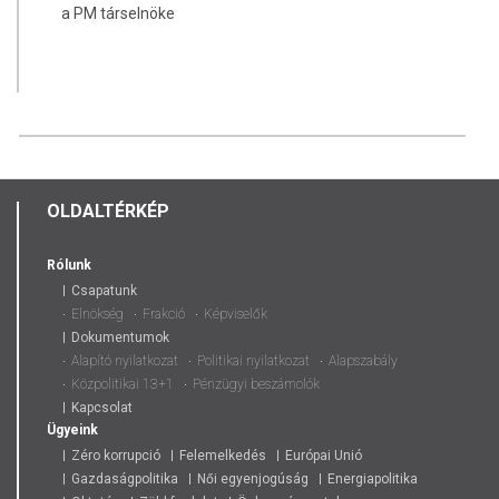
a PM társelnöke
OLDALTÉRKÉP
Rólunk
Csapatunk
Elnökség
Frakció
Képviselők
Dokumentumok
Alapító nyilatkozat
Politikai nyilatkozat
Alapszabály
Közpolitikai 13+1
Pénzügyi beszámolók
Kapcsolat
Ügyeink
Zéro korrupció
Felemelkedés
Európai Unió
Gazdaságpolitika
Női egyenjogúság
Energiapolitika