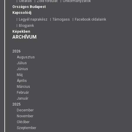
Oktatás
Zöld fordulat
Önkormányzatok
Országos
Budapest
Kapcsolódj
Legyél naprakész
Támogass
Facebook oldalaink
Blogjaink
Képekben
ARCHÍVUM
2026
Augusztus
Július
Június
Máj
Április
Március
Február
Január
2025
December
November
Október
Szeptember