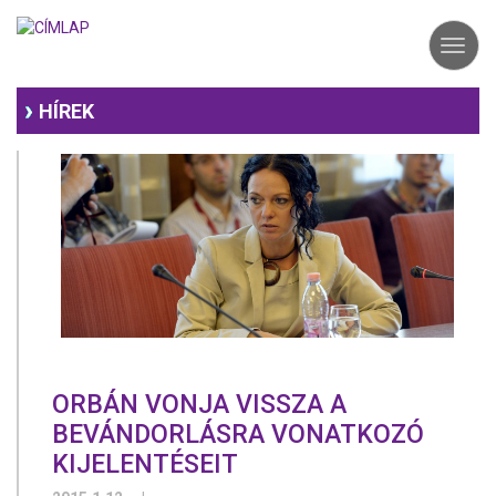
Ugrás
a
Toggl
tartalomra
navig
HÍREK
ORBÁN VONJA VISSZA A
BEVÁNDORLÁSRA VONATKOZÓ
KIJELENTÉSEIT