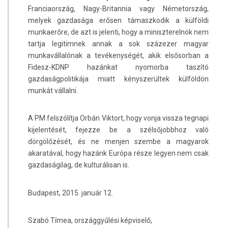
Franciaország, Nagy-Britannia vagy Németország,
melyek gazdasága erősen támaszkodik a külföldi
munkaerőre, de azt is jelenti, hogy a miniszterelnök nem
tartja legitimnek annak a sok százezer magyar
munkavállalónak a tevékenységét, akik elsősorban a
Fidesz-KDNP hazánkat nyomorba taszító
gazdaságpolitikája miatt kényszerültek külföldön
munkát vállalni.
A PM felszólítja Orbán Viktort, hogy vonja vissza tegnapi
kijelentését, fejezze be a szélsőjobbhoz való
dörgölőzését, és ne menjen szembe a magyarok
akaratával, hogy hazánk Európa része legyen nem csak
gazdaságilag, de kulturálisan is.
Budapest, 2015. január 12.
Szabó Tímea, országgyűlési képviselő,