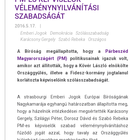
VÉLEMÉNYNYILVÁNÍTÁSI
SZABADSÁGÁT
2016.5.17.
|
Emberi Jogok
Demokrácia
Szólásszabadság
Karácsony Gergely
Szabó Rebeka
Országos
A Bíróság megállapította, hogy a
Párbeszéd
Magyarországért (PM)
politikusainak igazuk volt,
amikor azt állították, hogy a Kövér László elnökölte
Országgyűlés, illetve a Fidesz-kormány jogtalanul
korlátozta képviselőink szólásszabadságát.
A strasbourgi Emberi Jogok Európai Bíróságának
Nagykamarája egyhangú határozatban állapította meg,
hogy a házelnök intézkedései megsértették Karácsony
Gergely, Szilágyi Péter, Dorosz Dávid és Szabó Rebeka
PM-es képviselők szabad véleménynyilvánításhoz
fűződő jogát azzal, hogy tavaly az Országgyűlés