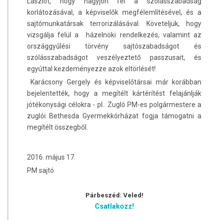
Lászlót, hogy hagyjon fel a szólásszabadság
korlátozásával, a képviselők megfélemlítésével, és a
sajtómunkatársak terrorizálásával. Követeljük, hogy
vizsgálja felül a házelnöki rendelkezés, valamint az
országgyűlési törvény sajtószabadságot és
szólásszabadságot veszélyeztető passzusait, és
egyúttal kezdeményezze azok eltörlését!
Karácsony Gergely és képviselőtársai már korábban
bejelentették, hogy a megítélt kártérítést felajánlják
jótékonysági célokra - pl. Zugló PM-es polgármestere a
zuglói Bethesda Gyermekkórházat fogja támogatni a
megítélt összegből.
2016. május 17.
PM sajtó
Párbeszéd: Veled!
Csatlakozz!