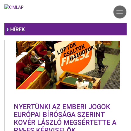
Ugrás
a
Toggl
tartalomra
navig
HÍREK
NYERTÜNK! AZ EMBERI JOGOK
EURÓPAI BÍRÓSÁGA SZERINT
KÖVÉR LÁSZLÓ MEGSÉRTETTE A
PM-ES KÉPVISELŐK