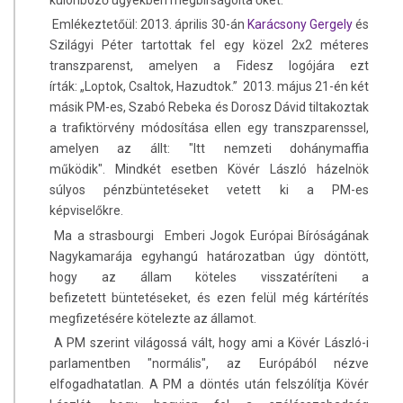
különböző ügyekben megbírságolta őket.
Emlékeztetőül: 2013. április 30-án
Karácsony Gergely
és
Szilágyi Péter tartottak fel egy közel 2x2 méteres
transzparenst, amelyen a Fidesz logójára ezt
írták: „Loptok, Csaltok, Hazudtok.” 2013. május 21-én két
másik PM-es, Szabó Rebeka és Dorosz Dávid tiltakoztak
a trafiktörvény módosítása ellen egy transzparenssel,
amelyen az állt: "Itt nemzeti dohánymaffia
működik". Mindkét esetben Kövér László házelnök
súlyos pénzbüntetéseket vetett ki a PM-es
képviselőkre.
Ma a strasbourgi Emberi Jogok Európai Bíróságának
Nagykamarája egyhangú határozatban úgy döntött,
hogy az állam köteles visszatéríteni a
befizetett büntetéseket, és ezen felül még kártérítés
megfizetésére kötelezte az államot.
A PM szerint világossá vált, hogy ami a Kövér László-i
parlamentben "normális", az Európából nézve
elfogadhatatlan. A PM a döntés után felszólítja Kövér