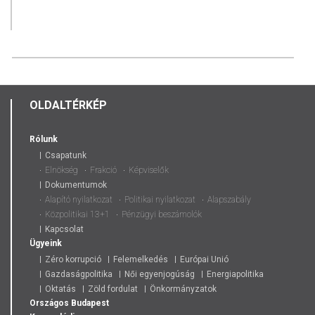
OLDALTÉRKÉP
Rólunk
Csapatunk
Elnökség
Frakció
Képviselők
Dokumentumok
Alapító nyilatkozat
Politikai nyilatkozat
Alapszabály
Közpolitikai 13+1
Pénzügyi beszámolók
Kapcsolat
Ügyeink
Zéro korrupció
Felemelkedés
Európai Unió
Gazdaságpolitika
Női egyenjogúság
Energiapolitika
Oktatás
Zöld fordulat
Önkormányzatok
Országos
Budapest