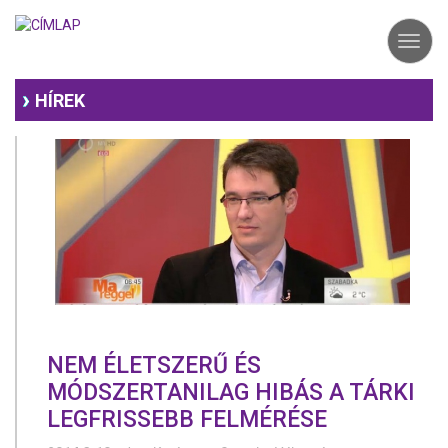
Ugrás
a
Toggl
tartalomra
navig
HÍREK
NEM ÉLETSZERŰ ÉS
MÓDSZERTANILAG HIBÁS A TÁRKI
LEGFRISSEBB FELMÉRÉSE