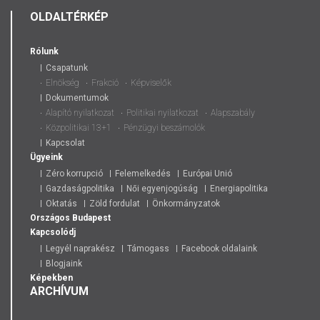
OLDALTÉRKÉP
Rólunk
Csapatunk
Elnökség
Frakció
Képviselők
Dokumentumok
Alapító nyilatkozat
Politikai nyilatkozat
Alapszabály
Közpolitikai 13+1
Pénzügyi beszámolók
Kapcsolat
Ügyeink
Zéro korrupció
Felemelkedés
Európai Unió
Gazdaságpolitika
Női egyenjogúság
Energiapolitika
Oktatás
Zöld fordulat
Önkormányzatok
Országos
Budapest
Kapcsolódj
Legyél naprakész
Támogass
Facebook oldalaink
Blogjaink
Képekben
ARCHÍVUM