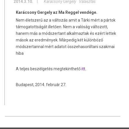
2014.3.10.
|
Karácsony Gergely
Választás
Karácsony Gergely az Ma Reggel vendége.
Nem életszerű az a változás amit a Tárki mért a pártok
támogatottságát illetően. Nem a valóság változott,
hanem más a módszertant alkalmaztak és ezért lettek
mások az eredmények. Márpedig két különböző
módszertannal mért adatot összehasonlítani szakmai
hiba
A teljes beszélgetés megtekinthető
itt
.
Budapest, 2014. február 27.