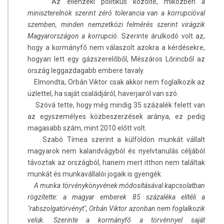
Az ellenzéki politikus közölte, miközben
a
miniszterelnök szerint zéró tolerancia van a korrupcióval
szemben, minden nemzetközi felmérés szerint virágzik
Magyarországon a korrupció.
Szerinte árulkodó volt az,
hogy a kormányfő nem válaszolt azokra a kérdésekre,
hogyan lett egy gázszerelőből, Mészáros Lőrincből az
ország leggazdagabb embere tavaly.
Elmondta, Orbán Viktor csak akkor nem foglalkozik az
üzlettel, ha saját családjáról, haverjairól van szó.
Szóvá tette, hogy még mindig 35 százalék felett van
az egyszemélyes közbeszerzések aránya, ez pedig
magasabb szám, mint 2010 előtt volt.
Szabó Tímea szerint a külföldön munkát vállalt
magyarok nem kalandvágyból és nyelvtanulás céljából
távoztak az országból, hanem mert itthon nem találtak
munkát és munkavállalói jogaik is gyengék.
A munka törvénykönyvének módosításával kapcsolatban
rögzítette: a magyar emberek 85 százaléka elítéli a
"rabszolgatörvényt", Orbán Viktor azonban nem foglalkozik
velük. Szerinte a kormányfő a törvénnyel saját