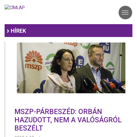
Ugrás
a
Toggl
tartalomra
navig
HÍREK
MSZP-PÁRBESZÉD: ORBÁN
HAZUDOTT, NEM A VALÓSÁGRÓL
BESZÉLT