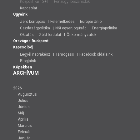
Közpolitikai 13+1
Pénzügyi beszámolók
Kapcsolat
Ügyeink
Zéro korrupció
Felemelkedés
Európai Unió
Gazdaságpolitika
Női egyenjogúság
Energiapolitika
Oktatás
Zöld fordulat
Önkormányzatok
Országos
Budapest
Kapcsolódj
Legyél naprakész
Támogass
Facebook oldalaink
Blogjaink
Képekben
ARCHÍVUM
2026
Augusztus
Július
Június
Máj
Április
Március
Február
Január