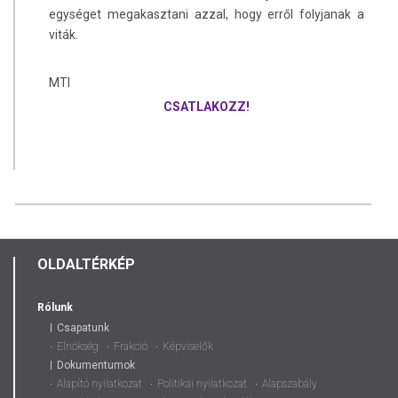
egységet megakasztani azzal, hogy erről folyjanak a
viták.
MTI
CSATLAKOZZ!
OLDALTÉRKÉP
Rólunk
Csapatunk
Elnökség
Frakció
Képviselők
Dokumentumok
Alapító nyilatkozat
Politikai nyilatkozat
Alapszabály