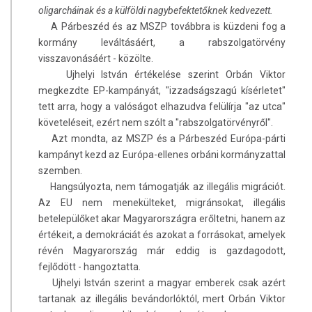
oligarcháinak és a külföldi nagybefektetőknek kedvezett.
A Párbeszéd és az MSZP továbbra is küzdeni fog a
kormány leváltásáért, a rabszolgatörvény
visszavonásáért - közölte.
Ujhelyi István értékelése szerint Orbán Viktor
megkezdte EP-kampányát, "izzadságszagú kísérletet"
tett arra, hogy a valóságot elhazudva felülírja "az utca"
követeléseit, ezért nem szólt a "rabszolgatörvényről".
Azt mondta, az MSZP és a Párbeszéd Európa-párti
kampányt kezd az Európa-ellenes orbáni kormányzattal
szemben.
Hangsúlyozta, nem támogatják az illegális migrációt.
Az EU nem menekülteket, migránsokat, illegális
betelepülőket akar Magyarországra erőltetni, hanem az
értékeit, a demokráciát és azokat a forrásokat, amelyek
révén Magyarország már eddig is gazdagodott,
fejlődött - hangoztatta.
Ujhelyi István szerint a magyar emberek csak azért
tartanak az illegális bevándorlóktól, mert Orbán Viktor