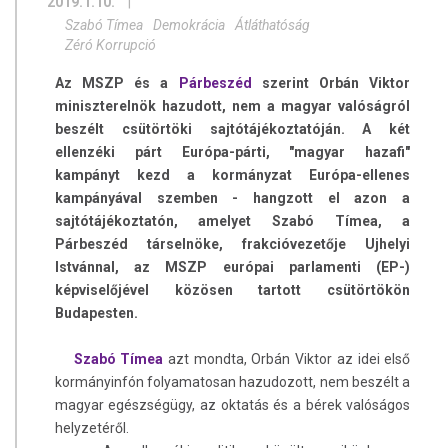
2019.1.10.
|
Szabó Tímea
Demokrácia
Átláthatóság
Zéró Korrupció
Az MSZP és a
Párbeszéd
szerint Orbán Viktor
miniszterelnök hazudott, nem a magyar valóságról
beszélt csütörtöki sajtótájékoztatóján. A két
ellenzéki párt Európa-párti, "magyar hazafi"
kampányt kezd a kormányzat Európa-ellenes
kampányával szemben - hangzott el azon a
sajtótájékoztatón, amelyet Szabó Tímea, a
Párbeszéd társelnöke, frakcióvezetője Ujhelyi
Istvánnal, az MSZP európai parlamenti (EP-)
képviselőjével közösen tartott csütörtökön
Budapesten.
Szabó Tímea
azt mondta, Orbán Viktor az idei első
kormányinfón folyamatosan hazudozott, nem beszélt a
magyar egészségügy, az oktatás és a bérek valóságos
helyzetéről.