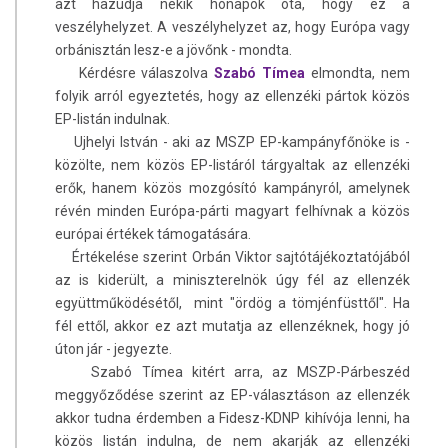
azt hazudja nekik hónapok óta, hogy ez a
veszélyhelyzet. A veszélyhelyzet az, hogy Európa vagy
orbánisztán lesz-e a jövőnk - mondta.
Kérdésre válaszolva
Szabó Tímea
elmondta, nem
folyik arról egyeztetés, hogy az ellenzéki pártok közös
EP-listán indulnak.
Ujhelyi István - aki az MSZP EP-kampányfőnöke is -
közölte, nem közös EP-listáról tárgyaltak az ellenzéki
erők, hanem közös mozgósító kampányról, amelynek
révén minden Európa-párti magyart felhívnak a közös
európai értékek támogatására.
Értékelése szerint Orbán Viktor sajtótájékoztatójából
az is kiderült, a miniszterelnök úgy fél az ellenzék
együttműködésétől, mint "ördög a tömjénfüsttől". Ha
fél ettől, akkor ez azt mutatja az ellenzéknek, hogy jó
úton jár - jegyezte.
Szabó Tímea kitért arra, az MSZP-Párbeszéd
meggyőződése szerint az EP-választáson az ellenzék
akkor tudna érdemben a Fidesz-KDNP kihívója lenni, ha
közös listán indulna, de nem akarják az ellenzéki