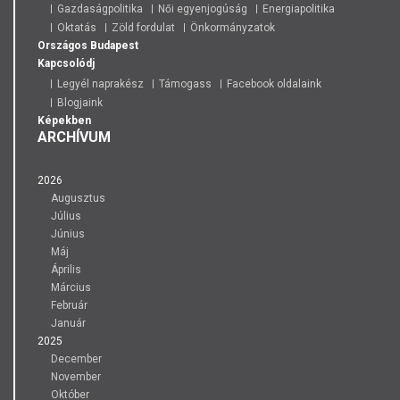
Gazdaságpolitika
Női egyenjogúság
Energiapolitika
Oktatás
Zöld fordulat
Önkormányzatok
Országos
Budapest
Kapcsolódj
Legyél naprakész
Támogass
Facebook oldalaink
Blogjaink
Képekben
ARCHÍVUM
2026
Augusztus
Július
Június
Máj
Április
Március
Február
Január
2025
December
November
Október