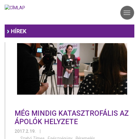
Ugrás
a
Toggl
tartalomra
navig
HÍREK
MÉG MINDIG KATASZTROFÁLIS AZ
ÁPOLÓK HELYZETE
2017.2.19.
|
Szabó Tímea
Egészségügy
Béremelés