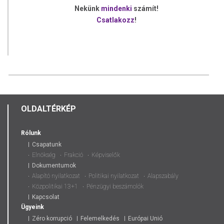
Nekünk
mindenki
számít!
Csatlakozz
!
OLDALTÉRKÉP
Rólunk
Csapatunk
Elnökség
Frakció
Képviselők
Dokumentumok
Alapító nyilatkozat
Politikai nyilatkozat
Alapszabály
Közpolitikai 13+1
Pénzügyi beszámolók
Kapcsolat
Ügyeink
Zéro korrupció
Felemelkedés
Európai Unió