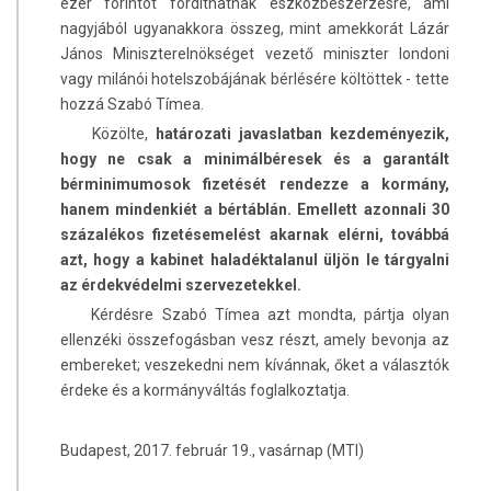
ezer forintot fordíthatnak eszközbeszerzésre, ami
nagyjából ugyanakkora összeg, mint amekkorát Lázár
János Miniszterelnökséget vezető miniszter londoni
vagy milánói hotelszobájának bérlésére költöttek - tette
hozzá Szabó Tímea.
Közölte,
határozati javaslatban kezdeményezik,
hogy ne csak a minimálbéresek és a garantált
bérminimumosok fizetését rendezze a kormány,
hanem mindenkiét a bértáblán. Emellett azonnali 30
százalékos fizetésemelést akarnak elérni, továbbá
azt, hogy a kabinet haladéktalanul üljön le tárgyalni
az érdekvédelmi szervezetekkel.
Kérdésre Szabó Tímea azt mondta, pártja olyan
ellenzéki összefogásban vesz részt, amely bevonja az
embereket; veszekedni nem kívánnak, őket a választók
érdeke és a kormányváltás foglalkoztatja.
Budapest, 2017. február 19., vasárnap (MTI)