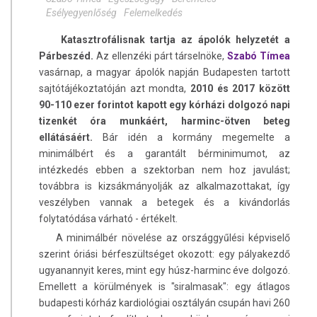
Esélyegyenlőség
Felemelkedés
Katasztrofálisnak tartja az ápolók helyzetét a
Párbeszéd.
Az ellenzéki párt társelnöke,
Szabó Tímea
vasárnap, a magyar ápolók napján Budapesten tartott
sajtótájékoztatóján azt mondta,
2010 és 2017 között
90-110 ezer forintot kapott egy kórházi dolgozó napi
tizenkét óra munkáért, harminc-ötven beteg
ellátásáért.
Bár idén a kormány megemelte a
minimálbért és a garantált bérminimumot, az
intézkedés ebben a szektorban nem hoz javulást;
továbbra is kizsákmányolják az alkalmazottakat, így
veszélyben vannak a betegek és a kivándorlás
folytatódása várható - értékelt.
A minimálbér növelése az országgyűlési képviselő
szerint óriási bérfeszültséget okozott: egy pályakezdő
ugyanannyit keres, mint egy húsz-harminc éve dolgozó.
Emellett a körülmények is "siralmasak": egy átlagos
budapesti kórház kardiológiai osztályán csupán havi 260