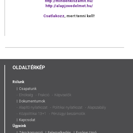
http://mindenkiszamit.hu/
http://alapjovedelmet.hu/
Csatlakozz
, mert tenni kell!
OLDALTÉRKÉP
Rólunk
Csapatunk
Elnökség
Frakció
Képviselők
Dokumentumok
Alapító nyilatkozat
Politikai nyilatkozat
Alapszabály
Közpolitikai 13+1
Pénzügyi beszámolók
Kapcsolat
Ügyeink
Zéro korrupció
Felemelkedés
Európai Unió