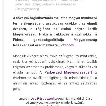
Béremelés
Alapjövedelem
Felemelkedés
Esélyegyenlőség
A növekvő foglalkoztatás mellett a magyar munkaerő
termelékenysége drasztikusan csökkent az elmúlt
években, a régióban az utolsó helyre került
Magyarország. Hiába a trükközés a számokkal, a
Fidesz gazdaságpolitikája Magyarország
leszakadását eredményezte.
Bővebben.
Mondjuk ki végre: nincs jövője az "ugyanúgy, mint eddig,
csak kicsivel jobban" politikának! Nem lehet tovább
folytatni az emberek problémáira, vágyaira süket és vak
elitista tempót. A
Párbeszéd Magyarországért
új
értelmet ad az állampolgárságnak: mindenkinek jár a
minimális anyagi biztonság és az ehhez szükséges
pénz.
Ismerd meg a
Párbeszéd
programját, mondd el róla a
véleményed, mert nekünk mindenki számít: