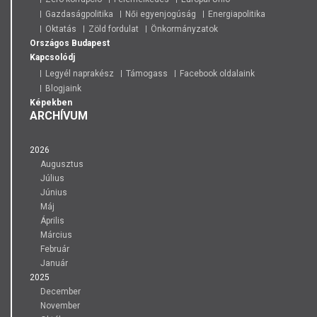
Gazdaságpolitika
Női egyenjogúság
Energiapolitika
Oktatás
Zöld fordulat
Önkormányzatok
Országos
Budapest
Kapcsolódj
Legyél naprakész
Támogass
Facebook oldalaink
Blogjaink
Képekben
ARCHÍVUM
2026
Augusztus
Július
Június
Máj
Április
Március
Február
Január
2025
December
November