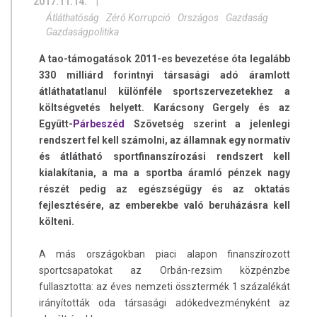
2017.11.14.
|
Átláthatóság
Zéró Korrupció
Országos
Gazdaság
Gazdaságpolitika
A tao-támogatások 2011-es bevezetése óta legalább
330 milliárd forintnyi társasági adó áramlott
átláthatatlanul különféle sportszervezetekhez a
költségvetés helyett. Karácsony Gergely és az
Együtt-
Párbeszéd
Szövetség szerint a jelenlegi
rendszert fel kell számolni, az államnak egy normatív
és átlátható sportfinanszírozási rendszert kell
kialakítania, a ma a sportba áramló pénzek nagy
részét pedig az egészségügy és az oktatás
fejlesztésére, az emberekbe való beruházásra kell
költeni.
A más országokban piaci alapon finanszírozott
sportcsapatokat az Orbán-rezsim közpénzbe
fullasztotta: az éves nemzeti össztermék 1 százalékát
irányították oda társasági adókedvezményként az