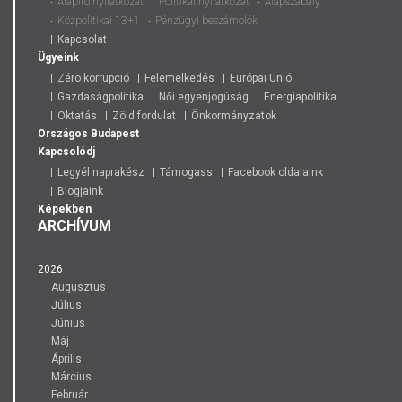
Alapító nyilatkozat
Politikai nyilatkozat
Alapszabály
Közpolitikai 13+1
Pénzügyi beszámolók
Kapcsolat
Ügyeink
Zéro korrupció
Felemelkedés
Európai Unió
Gazdaságpolitika
Női egyenjogúság
Energiapolitika
Oktatás
Zöld fordulat
Önkormányzatok
Országos
Budapest
Kapcsolódj
Legyél naprakész
Támogass
Facebook oldalaink
Blogjaink
Képekben
ARCHÍVUM
2026
Augusztus
Július
Június
Máj
Április
Március
Február