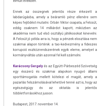
elmúlt években.
Ennek az összegnek jelentős része érkezett a
labdarúgásba, amely a beáramló pénz ellenére sem
képes fejlődést mutatni. Orbán Viktor csapata, a Felcsút,
eddig csaknem 14 milliárdot kapott, miközben az
akadémia nem tud első osztályú játékosokat kinevelni.
A Felcsút jó példa arra is, hogy a pénzek elosztása nem
szakmai alapon történik: a tao-kedvezmény a fideszes
korrupció eszközrendszerének egyik eleme, amelyet a
kormányváltás után azonnal fel kell számolni.
Karácsony Gergely
és az Együtt-Párbeszéd Szövetség
egy ésszerű és szakmai alapokon nyugvó állami
sporttámogatás mellett kötelezi el magát, amely a
pazarlás felszámolásával lehetővé tenné azt is, hogy az
egészségügy és az oktatás is jelentős
többletforrásokhoz jusson.
Budapest, 2017. november 14.