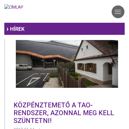
Ugrás
a
Toggl
tartalomra
navig
HÍREK
KÖZPÉNZTEMETŐ A TAO-
RENDSZER, AZONNAL MEG KELL
SZÜNTETNI!