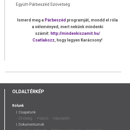
Együtt-Párbeszéd Szövetség
Ismerd meg a
Párbeszéd
programját, mondd el róla
a véleményed, mert nekünk mindenki
számít:
http://mindenkiszamit.hu/
Csatlakozz
, hogy legyen Karácsony!
OLDALTÉRKÉP
Rólunk
Csapatunk
Elnökség
Frakció
Képviselők
Dokumentumok