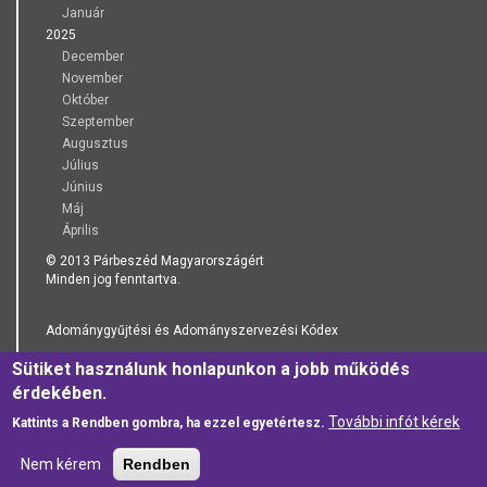
Január
2025
December
November
Október
Szeptember
Augusztus
Július
Június
Máj
Április
© 2013 Párbeszéd Magyarországért
Minden jog fenntartva.
Adománygyűjtési és Adományszervezési Kódex
Sütiket használunk honlapunkon a jobb működés
Adatkezelési Tájékoztató
érdekében.
További infót kérek
Kattints a Rendben gombra, ha ezzel egyetértesz.
Nem kérem
Rendben