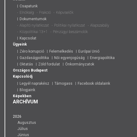
Csapatunk
Elnökség
Frakció
Képviselők
Dokumentumok
Alapító nyilatkozat
Politikai nyilatkozat
Alapszabály
Közpolitikai 13+1
Pénzügyi beszámolók
Kapcsolat
Ügyeink
Zéro korrupció
Felemelkedés
Európai Unió
Gazdaságpolitika
Női egyenjogúság
Energiapolitika
Oktatás
Zöld fordulat
Önkormányzatok
Országos
Budapest
Kapcsolódj
Legyél naprakész
Támogass
Facebook oldalaink
Blogjaink
Képekben
ARCHÍVUM
2026
Augusztus
Július
Június