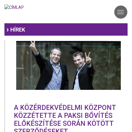
Ugrás
a
Toggl
tartalomra
navig
HÍREK
A KÖZÉRDEKVÉDELMI KÖZPONT
KÖZZÉTETTE A PAKSI BŐVÍTÉS
ELŐKÉSZÍTÉSE SORÁN KÖTÖTT
SZERZŐDÉSEKET