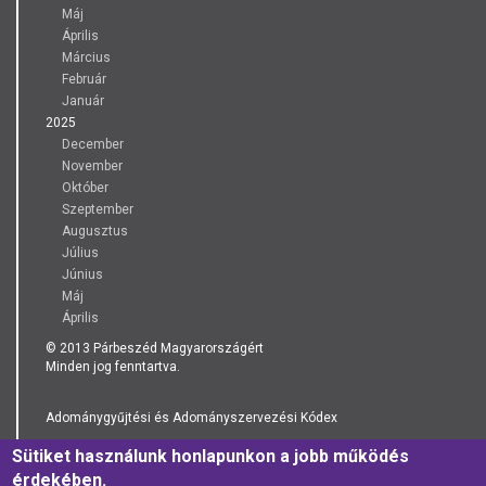
Máj
Április
Március
Február
Január
2025
December
November
Október
Szeptember
Augusztus
Július
Június
Máj
Április
© 2013 Párbeszéd Magyarországért
Minden jog fenntartva.
Adománygyűjtési és Adományszervezési Kódex
Sütiket használunk honlapunkon a jobb működés
Adatkezelési Tájékoztató
érdekében.