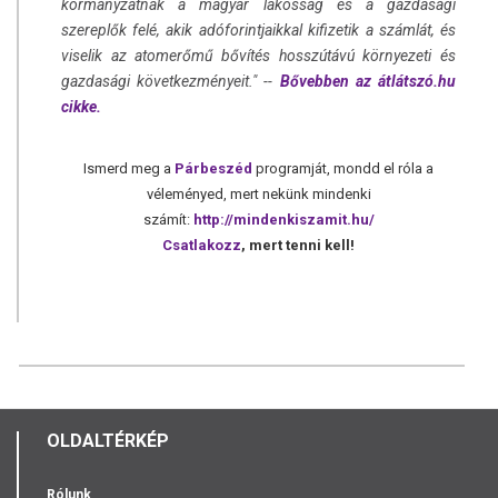
kormányzatnak a magyar lakosság és a gazdasági
szereplők felé, akik adóforintjaikkal kifizetik a számlát, és
viselik az atomerőmű bővítés hosszútávú környezeti és
gazdasági következményeit." --
Bővebben az átlátszó.hu
cikke.
Ismerd meg a
Párbeszéd
programját, mondd el róla a
véleményed, mert nekünk mindenki
számít:
http://mindenkiszamit.hu/
Csatlakozz
, mert tenni kell!
OLDALTÉRKÉP
Rólunk