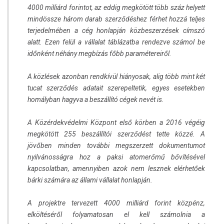
4000 milliárd forintot, az eddig megkötött több száz helyett
mindössze három darab szerződéshez férhet hozzá teljes
terjedelmében a cég honlapján közbeszerzések címszó
alatt. Ezen felül a vállalat táblázatba rendezve számol be
időnként néhány megbízás főbb paramétereiről.
A közlések azonban rendkívül hiányosak, alig több mint két
tucat szerződés adatait szerepeltetik, egyes esetekben
homályban hagyva a beszállító cégek nevét is.
A Közérdekvédelmi Központ első körben a 2016 végéig
megkötött 255 beszállítói szerződést tette közzé. A
jövőben minden további megszerzett dokumentumot
nyilvánosságra hoz a paksi atomerőmű bővítésével
kapcsolatban, amennyiben azok nem lesznek elérhetőek
bárki számára az állami vállalat honlapján.
A projektre tervezett 4000 milliárd forint közpénz,
elköltéséről folyamatosan el kell számolnia a