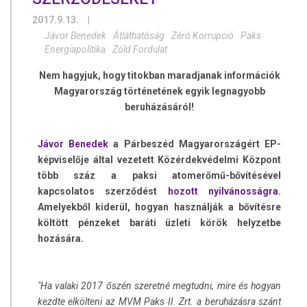
2017.9.13.
|
Jávor Benedek
Átláthatóság
Zéró Korrupció
Paks
Energiapolitika
Zöld Fordulat
Nem hagyjuk, hogy titokban maradjanak információk
Magyarország történetének egyik legnagyobb
beruházásáról!
Jávor Benedek
a Párbeszéd Magyarországért EP-
képviselője által vezetett Közérdekvédelmi Központ
több száz a paksi atomerőmű-bővítésével
kapcsolatos szerződést
hozott nyilvánosságra
.
Amelyekből kiderül, hogyan használják a bővítésre
költött pénzeket baráti üzleti körök helyzetbe
hozására.
"Ha valaki 2017 őszén szeretné megtudni, mire és hogyan
kezdte elkölteni az MVM Paks II. Zrt. a beruházásra szánt