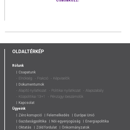
Csatlakozz!
OLDALTÉRKÉP
Rólunk
Csapatunk
Elnökség
Frakció
Képviselők
Dokumentumok
Alapító nyilatkozat
Politikai nyilatkozat
Alapszabály
Közpolitikai 13+1
Pénzügyi beszámolók
Kapcsolat
Ügyeink
Zéro korrupció
Felemelkedés
Európai Unió
Gazdaságpolitika
Női egyenjogúság
Energiapolitika
Oktatás
Zöld fordulat
Önkormányzatok