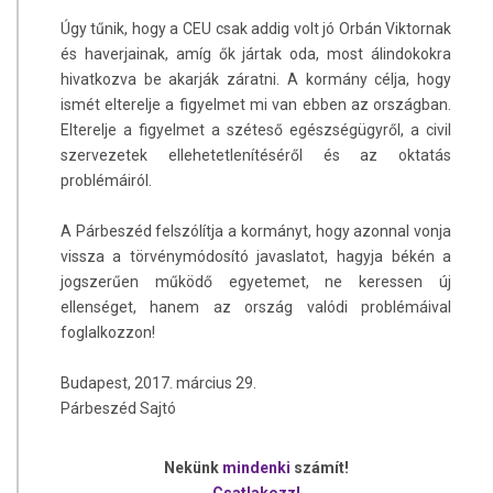
Úgy tűnik, hogy a CEU csak addig volt jó Orbán Viktornak
és haverjainak, amíg ők jártak oda, most álindokokra
hivatkozva be akarják záratni. A kormány célja, hogy
ismét elterelje a figyelmet mi van ebben az országban.
Elterelje a figyelmet a széteső egészségügyről, a civil
szervezetek ellehetetlenítéséről és az oktatás
problémáiról.
A Párbeszéd felszólítja a kormányt, hogy azonnal vonja
vissza a törvénymódosító javaslatot, hagyja békén a
jogszerűen működő egyetemet, ne keressen új
ellenséget, hanem az ország valódi problémáival
foglalkozzon!
Budapest, 2017. március 29.
Párbeszéd Sajtó
Nekünk
mindenki
számít!