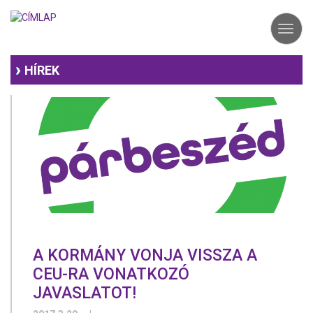
Ugrás
a
Toggl
tartalomra
navig
HÍREK
A KORMÁNY VONJA VISSZA A
CEU-RA VONATKOZÓ
JAVASLATOT!