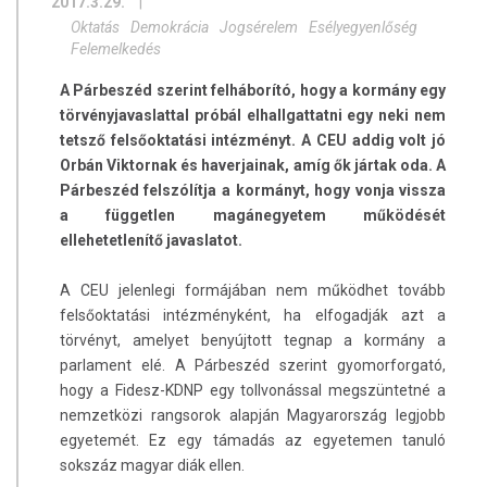
2017.3.29.
|
Oktatás
Demokrácia
Jogsérelem
Esélyegyenlőség
Felemelkedés
A Párbeszéd szerint felháborító, hogy a kormány egy
törvényjavaslattal próbál elhallgattatni egy neki nem
tetsző felsőoktatási intézményt. A CEU addig volt jó
Orbán Viktornak és haverjainak, amíg ők jártak oda. A
Párbeszéd felszólítja a kormányt, hogy vonja vissza
a független magánegyetem működését
ellehetetlenítő javaslatot.
A CEU jelenlegi formájában nem működhet tovább
felsőoktatási intézményként, ha elfogadják azt a
törvényt, amelyet benyújtott tegnap a kormány a
parlament elé. A Párbeszéd szerint gyomorforgató,
hogy a Fidesz-KDNP egy tollvonással megszüntetné a
nemzetközi rangsorok alapján Magyarország legjobb
egyetemét. Ez egy támadás az egyetemen tanuló
sokszáz magyar diák ellen.