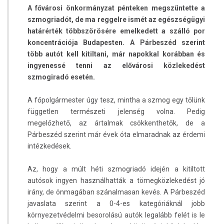
A fővárosi önkormányzat pénteken megszüntette a
szmogriadót, de ma reggelre ismét az egészségügyi
határérték többszörösére emelkedett a szálló por
koncentrációja Budapesten. A Párbeszéd szerint
több autót kell kitiltani, már napokkal korábban és
ingyenessé tenni az elővárosi közlekedést
szmogiradó esetén.
A főpolgármester úgy tesz, mintha a szmog egy tőlünk
független természeti jelenség volna. Pedig
megelőzhető, az ártalmak csökkenthetők, de a
Párbeszéd szerint már évek óta elmaradnak az érdemi
intézkedések.
Az, hogy a múlt héti szmogriadó idején a kitiltott
autósok ingyen használhatták a tömegközlekedést jó
irány, de önmagában szánalmasan kevés. A Párbeszéd
javaslata szerint a 0-4-es kategóriáknál jobb
környezetvédelmi besorolású autók legalább felét is le