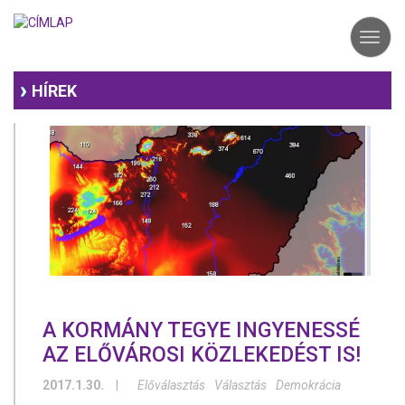
Ugrás
a
Toggl
tartalomra
navig
HÍREK
A KORMÁNY TEGYE INGYENESSÉ
AZ ELŐVÁROSI KÖZLEKEDÉST IS!
2017.1.30.
|
Előválasztás
Választás
Demokrácia