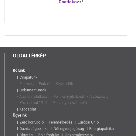
Csatlakozz
!
OLDALTÉRKÉP
Rólunk
Csapatunk
Elnökség
Frakció
Képviselők
Dokumentumok
Alapító nyilatkozat
Politikai nyilatkozat
Alapszabály
Közpolitikai 13+1
Pénzügyi beszámolók
Kapcsolat
Ügyeink
Zéro korrupció
Felemelkedés
Európai Unió
Gazdaságpolitika
Női egyenjogúság
Energiapolitika
Oktatás
Zöld fordulat
Önkormányzatok