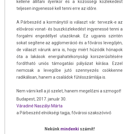
kellene állítani ilyenkor és a közösségi közlekedést
teljesen ingyenessé kell tenni erre az időre.
A Párbeszéd a kormánytól is választ vár: tervezik-e az
elővárosi vonat- és buszközlekedést ingyenessé tenni a
forgalmi engedéllyel utazóknak. Ez ugyanis szintén
sokat segítene az agglomeráció és a főváros levegőjén,
de választ várunk arra is, hogy miért húzódik hónapok
óta a lakások energiahatékonysági korszerűsítésére
fordítható uniós támogatási pályázat kiírása. Ezzel
nemcsak a levegőbe jutó szennyezés csökkenne
radikálisan, hanem a családok fűtésszámlája is.
Nem várni kell a jó szelet, hanem megelőzni a szmogot!
Budapest, 2017. január 30.
Váradiné Naszályi Márta
a Párbeszéd elnökségi tagja, fővárosi szakszóvivő
Nekünk
mindenki
számít!