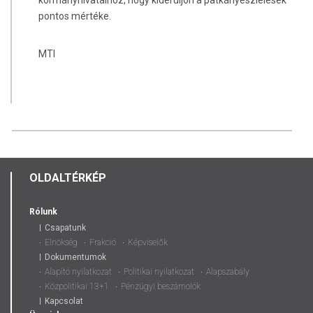
pontos mértéke.
MTI
OLDALTÉRKÉP
Rólunk
Csapatunk
Elnökség
Frakció
Képviselők
Dokumentumok
Alapító nyilatkozat
Politikai nyilatkozat
Alapszabály
Közpolitikai 13+1
Pénzügyi beszámolók
Kapcsolat