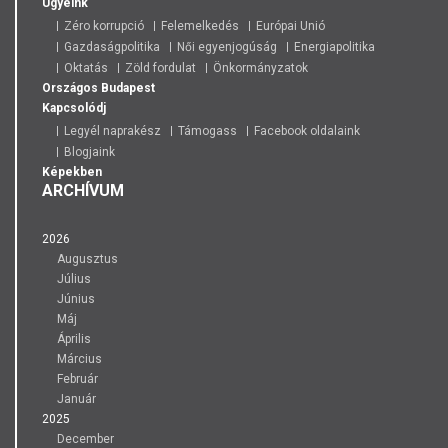
Ügyeink
Zéro korrupció
Felemelkedés
Európai Unió
Gazdaságpolitika
Női egyenjogúság
Energiapolitika
Oktatás
Zöld fordulat
Önkormányzatok
Országos
Budapest
Kapcsolódj
Legyél naprakész
Támogass
Facebook oldalaink
Blogjaink
Képekben
ARCHÍVUM
2026
Augusztus
Július
Június
Máj
Április
Március
Február
Január
2025
December