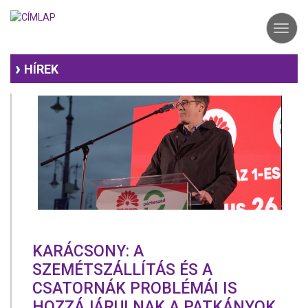
Ugrás
a
Toggl
tartalomra
navig
HÍREK
KARÁCSONY: A
SZEMÉTSZÁLLÍTÁS ÉS A
CSATORNÁK PROBLÉMÁI IS
HOZZÁJÁRULNAK A PATKÁNYOK