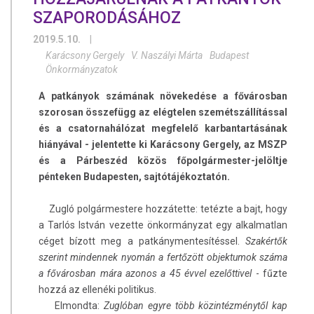
SZAPORODÁSÁHOZ
2019.5.10.
|
Karácsony Gergely
V. Naszályi Márta
Budapest
Önkormányzatok
A patkányok számának növekedése a fővárosban
szorosan összefügg az elégtelen szemétszállítással
és a csatornahálózat megfelelő karbantartásának
hiányával - jelentette ki Karácsony Gergely, az MSZP
és a Párbeszéd közös főpolgármester-jelöltje
pénteken Budapesten, sajtótájékoztatón.
Zugló polgármestere hozzátette: tetézte a bajt, hogy
a Tarlós István vezette önkormányzat egy alkalmatlan
céget bízott meg a patkánymentesítéssel.
Szakértők
szerint mindennek nyomán a fertőzött objektumok száma
a fővárosban mára azonos a 45 évvel ezelőttivel
- fűzte
hozzá az ellenéki politikus.
Elmondta:
Zuglóban egyre több közintézménytől kap