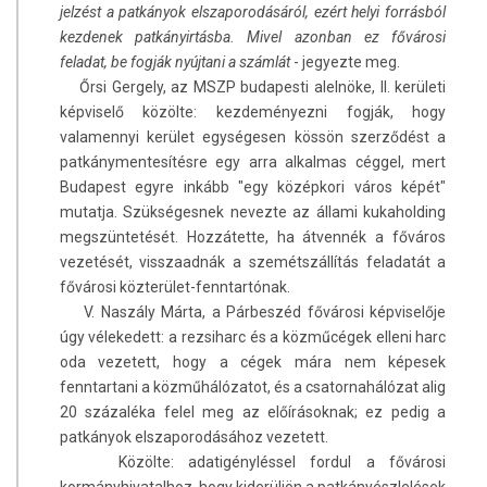
jelzést a patkányok elszaporodásáról, ezért helyi forrásból
kezdenek patkányirtásba. Mivel azonban ez fővárosi
feladat, be fogják nyújtani a számlát
- jegyezte meg.
Őrsi Gergely, az MSZP budapesti alelnöke, II. kerületi
képviselő közölte: kezdeményezni fogják, hogy
valamennyi kerület egységesen kössön szerződést a
patkánymentesítésre egy arra alkalmas céggel, mert
Budapest egyre inkább "egy középkori város képét"
mutatja. Szükségesnek nevezte az állami kukaholding
megszüntetését. Hozzátette, ha átvennék a főváros
vezetését, visszaadnák a szemétszállítás feladatát a
fővárosi közterület-fenntartónak.
V. Naszály Márta, a Párbeszéd fővárosi képviselője
úgy vélekedett: a rezsiharc és a közműcégek elleni harc
oda vezetett, hogy a cégek mára nem képesek
fenntartani a közműhálózatot, és a csatornahálózat alig
20 százaléka felel meg az előírásoknak; ez pedig a
patkányok elszaporodásához vezetett.
Közölte: adatigényléssel fordul a fővárosi
kormányhivatalhoz, hogy kiderüljön a patkányészlelések