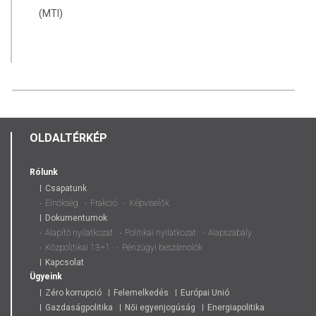
(MTI)
OLDALTÉRKÉP
Rólunk
Csapatunk
Elnökség
Frakció
Képviselők
Dokumentumok
Alapító nyilatkozat
Politikai nyilatkozat
Alapszabály
Közpolitikai 13+1
Pénzügyi beszámolók
Kapcsolat
Ügyeink
Zéro korrupció
Felemelkedés
Európai Unió
Gazdaságpolitika
Női egyenjogúság
Energiapolitika