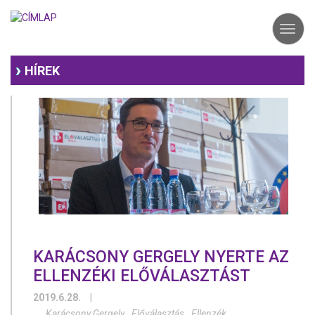
Ugrás
a
Toggl
tartalomra
navig
HÍREK
KARÁCSONY GERGELY NYERTE AZ
ELLENZÉKI ELŐVÁLASZTÁST
2019.6.28.
|
Karácsony Gergely
Előválasztás
Ellenzék