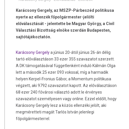
Karácsony Gergely, az MSZP-Párbeszéd politikusa
nyerte az ellenzék főpolgármester-jelölti
előválasztását - jelentette be Magyar György, a Civil
Választási Bizottság elnöke szerdán Budapesten,
sajtótájékoztatón.
Karácsony Gergely
a június 20-ától június 26-án délig
tartó előválasztáson 33 ezer 355 szavazatot szerzett.
A DK támogatásával függetlenként induló Kálmán Olga
lett a második 25 ezer 093 vokssal, míg a harmadik
helyen Kerpel-Fronius Gábor, a Momentum politikusa
végzett, aki 9792 szavazatot kapott. Az előválasztáson
68 ezer 240 fővárosi választó adott le érvényes
szavazatot személyesen vagy online. Ezzel eldőlt, hogy
Karácsony Gergely lesz a közös ellenzéki jelölt, aki
megméretteti magát Tarlós István jelenlegi
főpolgármesterrel.